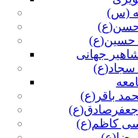
ه (س)
 حسن(ع)
 حسین(ع)
اهیر جهانی
سجاد(ع)
معه
مد باقر(ع)
 جعفرصادق(ع)
سی کاظم(ع)
رضا(ع)