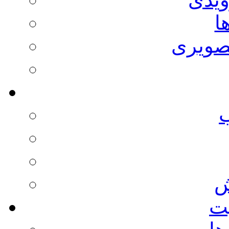
ا
صویری
ش
يت