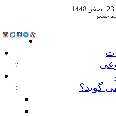
. صفر 1448
جستجو
ات
عی
ی گوید؟