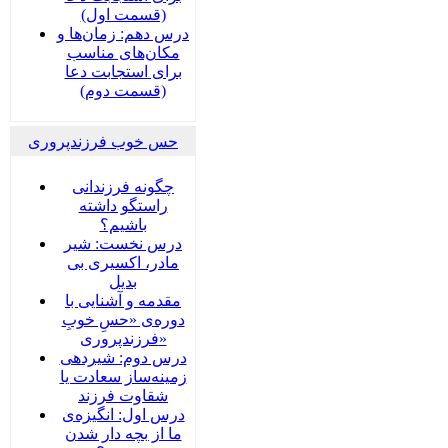
(قسمت اول)
درس دهم: زمان‌ها و
مکان‌های مناسب
برای استجابت دعا
(قسمت دوم)
حس خوب فرزندپروری
چگونه فرزندانی
راستگو داشته
باشیم؟
درس نخست: شیر
مادر، اکسیری بی
بدیل
مقدمه و آشنایی با
دوره‌ی «حسِ خوبِ
فرزندپروری»
درس دوم: شیردهی
زمینه‌ساز سعادت یا
شقاوت فرزند
درس اول: انگیزه‌ی
ما از بچه دار شدن