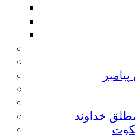
پیامبر
مطلق خداوند
لکوت