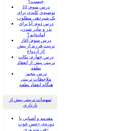
چیست؟
درس سوم: 10
توصیه‌ی کلیدی برای
یک شیردهی مطلوب
درس دوم: آیا برای
پدر و مادر شدن،
آماده‌ایم؟
درس سوم: آغاز
تربیت فرزند از پیش
از ازدواج!
درس چهارم: نکات
تربیتی پیش از انعقاد
نطفه
درس پنجم:
ملاحظات تربیتی
هنگام انعقاد نطفه
تمهیدات تربیتی پیش از
بارداری
مقدمه و آشنایی با
دوره‌ی «حسِ خوبِ
فرزندپروری»