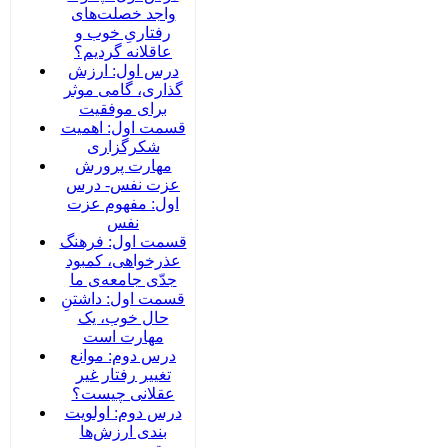
واجد خصلت‌های
رفتاریِ خوب و
عاقلانه گردیم؟
درس اول: ارزش
گذاری، گامی موثر
برای موفقیت
قسمت اول: اهمیت
شکرگزاری
مهارت پرورش
عزت نفس- درس
اول: مفهوم عزت
نفس
قسمت اول: فرهنگ
عذرخواهی، کمبود
جدّی جامعه‌ی ما
قسمت اول: داشتنِ
حال خوب، یک
مهارت است
درس دوم: موانع
تغییر رفتار غیر
عقلانی چیست؟
درس دوم: اولویت
بندی ارزش‌ها