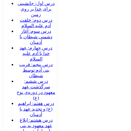
درس اول: جانشینی
برای خدا بر روی
زمین
درس دوم: خلقت
آدم علیه السلام
درس سوم: آغاز
دشمنی شیطان با
آدمیان
درس چهارم: عهد
خدا با آدم علیه
السلام
درس پنجم: فریب
بنی آدم توسط
شیطان
درس ششم:
سرگذشت عهد
معهود در دوره‌‌ی نوح
(ع)
درس هفتم: ابراهیم
(ع) و تجدید عهد با
آدمیان
درس هشتم: ابلاغ
عهد معهود به بنی