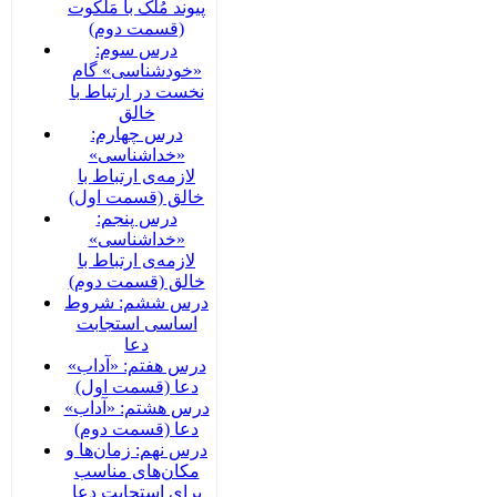
پیوند مُلک با مَلَکوت
(قسمت دوم)
درس سوم:
«خودشناسی» گام
نخست در ارتباط با
خالق
درس چهارم:
«خداشناسی»
لازمه‌ی ارتباط با
خالق (قسمت اول)
درس پنجم:
«خداشناسی»
لازمه‌ی ارتباط با
خالق (قسمت دوم)
درس ششم: شروط
اساسی استجابت
دعا
درس هفتم: «آداب»
دعا (قسمت اول)
درس هشتم: «آداب»
دعا (قسمت دوم)
درس نهم: زمان‌ها و
مکان‌های مناسب
برای استجابت دعا