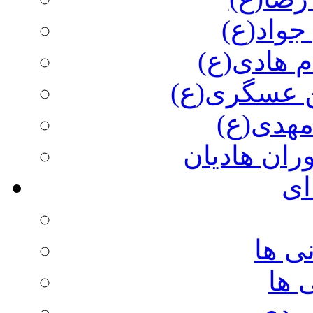
جواد(ع)
م هادی(ع)
 عسگری(ع)
مهدی(ع)
وران هادیان
ای
ی ها
 ها
ویدی