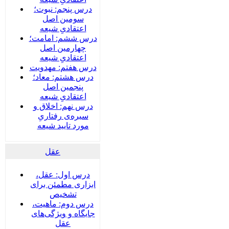
درس پنجم: نبوت؛
سومین اصل
اعتقادیِ شیعه
درس ششم: امامت؛
چهارمین اصل
اعتقادیِ شیعه
درس هفتم: مهدویت
درس هشتم: معاد؛
پنجمین اصل
اعتقادیِ شیعه
درس نهم: اخلاق و
سیره‌ی رفتاریِ
مورد تایید شیعه
عقل
درس اول: عقل،
ابزاری مطمئن برای
تشخیص
درس دوم: ماهیت،
جایگاه و ویژگی‌های
عقل