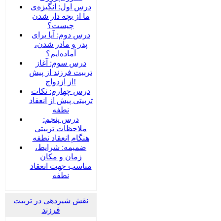
درس اول: انگیزه‌ی
ما از بچه دار شدن
چیست؟
درس دوم: آیا برای
پدر و مادر شدن،
آماده‌ایم؟
درس سوم: آغاز
تربیت فرزند از پیش
از ازدواج!
درس چهارم: نکات
تربیتی پیش از انعقاد
نطفه
درس پنجم:
ملاحظات تربیتی
هنگام انعقاد نطفه
ضمیمه‌: شرایط،
زمان و مکان
مناسب جهت انعقاد
نطفه
نقش شیردهی در تربیت
فرزند