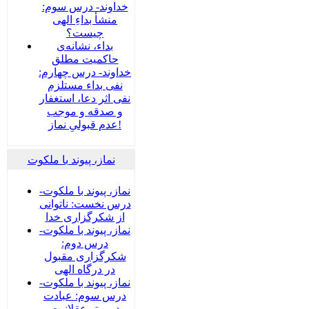
خداوند- درس سوم:
منشأ بداءِ الهی
چیست؟
بداء، نشانه‌ی
حاکمیت مطلق
خداوند- درس چهارم:
نفی بداء مستلزم
نفی اثر دعا، استغفار
و صدقه و موجب
عدم قبولیِ نماز!
نماز، پیوند با ملکوت
نماز، پیوند با ملکوت-
درس نخست: ناتوانی
از شکرگزاری خدا
نماز، پیوند با ملکوت-
درس دوم:
شکرگزاری مقبول
در درگاه الهی
نماز، پیوند با ملکوت-
درس سوم: عبادت
در پرتو عقلانیت