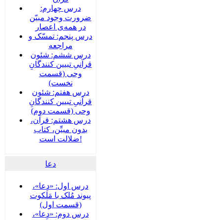
درس چهارم:
ضرورت وجود مبیّن
در همه‌ی اعصار
درس پنجم: تمسّک و
مراجعه
درس ششم: شئون
قرآنیِ تبیین کنندگانِ
وحی (قسمت
نخست)
درس هفتم: شئون
قرآنیِ تبیین کنندگانِ
وحی (قسمت دوم)
درس هشتم: قرآن،
بدون مبیِّن، کتاب
ضلالت است!
دعا
درس اول: «دعا»،
پیوند مُلک با مَلَکوت
(قسمت اول)
درس دوم: «دعا»،