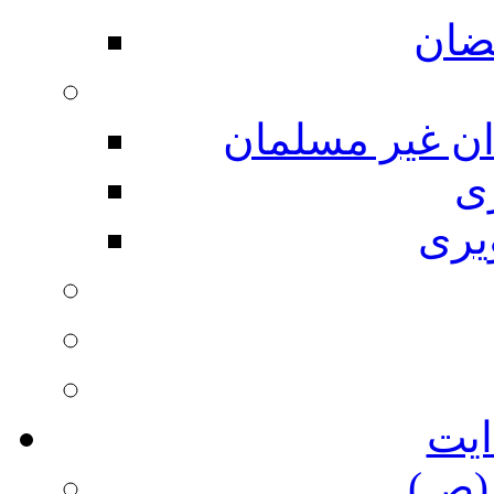
ضان
ان غیر مسلمان
ی
یری
ایت
(ص)