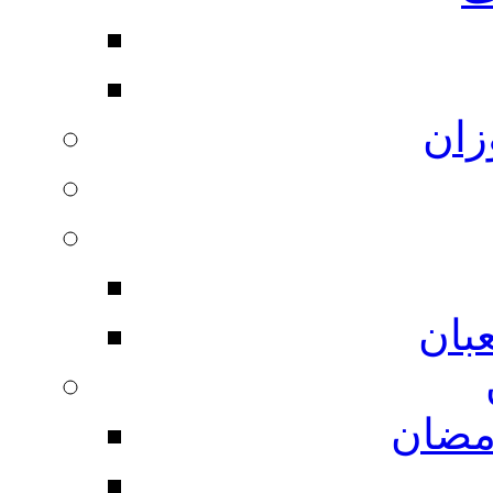
زان
بان
مضان