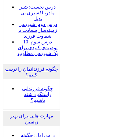
درس نخست: شیر
مادر، اکسیری بی
بدیل
درس دوم: شیردهی
زمینه‌ساز سعادت یا
شقاوت فرزند
درس سوم: 10
توصیه‌ی کلیدی برای
یک شیردهی مطلوب
چگونه فرزندانمان را تربیت
کنیم؟
چگونه فرزندانی
راستگو داشته
باشیم؟
مهارت هایی برای بهتر
زیستن
درس اول: چگونه