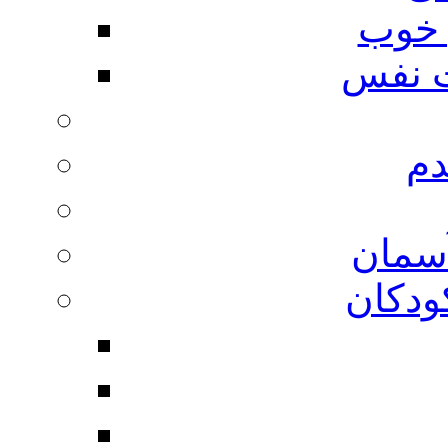
 خوب
 نفس
دم
آسمان
ودکان