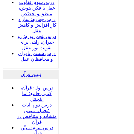
درس سوم: تفاوت
عقل با فکر، هوش،
منطق و تخصّص
درس چهارم: ساز و
کارِ افزایش و کاهش
عقل
درس پنجم: پوزش و
جبران، راهی برای
تقویت نور عقل
درس ششم: یاوران
و محافظان عقل
تبیین قرآن
درس اول: قرآن،
کتابی جامع؛ اما
مُجمَل!
درس دوم: آیات
مُجمَل، مبهم،
متشابه و متناقض در
قرآن
درس سوم: مبیِّن
قرآن