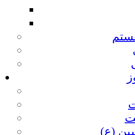
ستم
ز
ت
ت
ین (ع)