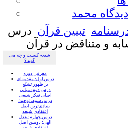
ها
ديدگاه محمد
رسنامه
تبيين قرآن
درس
شابه و متناقض در قرآن
شیعه کیست و چه می
گوید؟
معرفی دوره
درس اول: مقدمه‌ای
بر ظهور تشیّع
درس دوم: مبانی
اصلی تفکر شیعی
درس سوم: توحید؛
بنیادی‌‌ترین اصل
اعتقادیِ شیعه
درس چهارم: عدل
الهی؛ دومین اصل
اعتقادیِ شیعه