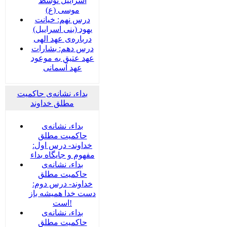
اسراییل توسط
موسی (ع)
درس نهم: خیانت
یهود (بنی اسراییل)
درباره‌ی عهد الهی
درس دهم: بشارات
عهد عتیق به موعود
عهد آسمانی
بداء، نشانه‌ی حاکمیت
مطلق خداوند
بداء، نشانه‌ی
حاکمیت مطلق
خداوند- درس اول:
مفهوم و جایگاه بداء
بداء، نشانه‌ی
حاکمیت مطلق
خداوند- درس دوم:
دست خدا همیشه باز
است!
بداء، نشانه‌ی
حاکمیت مطلق