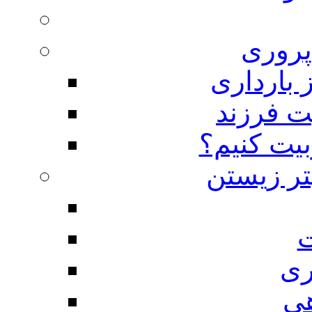
روری
 بارداری
ت فرزند
بیت کنیم؟
تر زیستن
ت
ری
هی