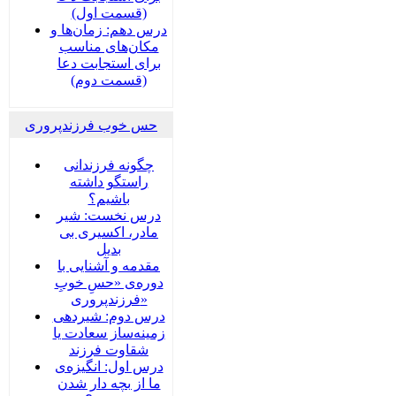
(قسمت اول)
درس دهم: زمان‌ها و
مکان‌های مناسب
برای استجابت دعا
(قسمت دوم)
حس خوب فرزندپروری
چگونه فرزندانی
راستگو داشته
باشیم؟
درس نخست: شیر
مادر، اکسیری بی
بدیل
مقدمه و آشنایی با
دوره‌ی «حسِ خوبِ
فرزندپروری»
درس دوم: شیردهی
زمینه‌ساز سعادت یا
شقاوت فرزند
درس اول: انگیزه‌ی
ما از بچه دار شدن