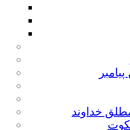
پیامبر
مطلق خداوند
لکوت