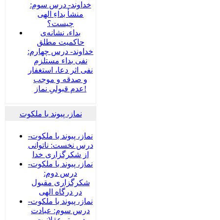
خداوند- درس سوم:
منشأ بداءِ الهی
چیست؟
بداء، نشانه‌ی
حاکمیت مطلق
خداوند- درس چهارم:
نفی بداء مستلزم
نفی اثر دعا، استغفار
و صدقه و موجب
عدم قبولیِ نماز!
نماز، پیوند با ملکوت
نماز، پیوند با ملکوت-
درس نخست: ناتوانی
از شکرگزاری خدا
نماز، پیوند با ملکوت-
درس دوم:
شکرگزاری مقبول
در درگاه الهی
نماز، پیوند با ملکوت-
درس سوم: عبادت
در پرتو عقلانیت