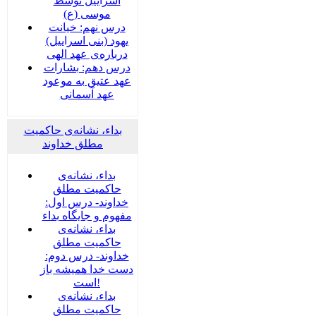
اسراییل توسط
موسی (ع)
درس نهم: خیانت
یهود (بنی اسراییل)
درباره‌ی عهد الهی
درس دهم: بشارات
عهد عتیق به موعود
عهد آسمانی
بداء، نشانه‌ی حاکمیت
مطلق خداوند
بداء، نشانه‌ی
حاکمیت مطلق
خداوند- درس اول:
مفهوم و جایگاه بداء
بداء، نشانه‌ی
حاکمیت مطلق
خداوند- درس دوم:
دست خدا همیشه باز
است!
بداء، نشانه‌ی
حاکمیت مطلق