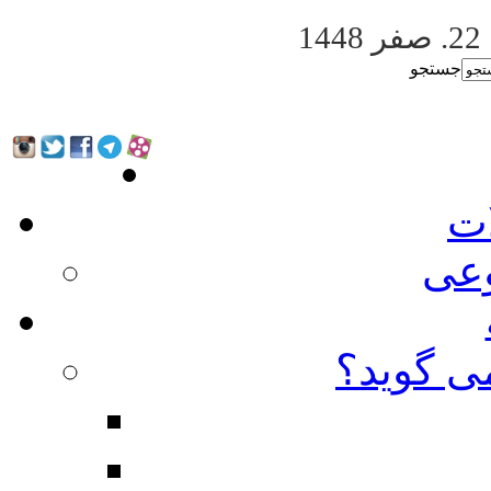
22. صفر 1448
جستجو
ات
عی
ی گوید؟