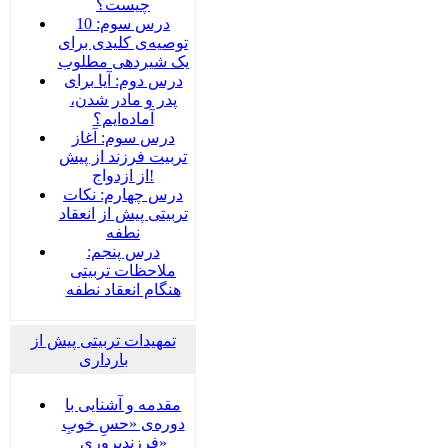
چیست؟
درس سوم: 10
توصیه‌ی کلیدی برای
یک شیردهی مطلوب
درس دوم: آیا برای
پدر و مادر شدن،
آماده‌ایم؟
درس سوم: آغاز
تربیت فرزند از پیش
از ازدواج!
درس چهارم: نکات
تربیتی پیش از انعقاد
نطفه
درس پنجم:
ملاحظات تربیتی
هنگام انعقاد نطفه
تمهیدات تربیتی پیش از
بارداری
مقدمه و آشنایی با
دوره‌ی «حسِ خوبِ
فرزندپروری»