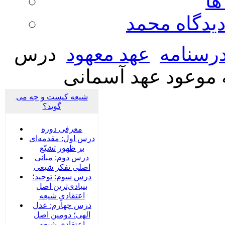
ها
ديدگاه محمد
رسنامه
عهد معهود
درس
 موعود عهد آسمانی
شیعه کیست و چه می
گوید؟
معرفی دوره
درس اول: مقدمه‌ای
بر ظهور تشیّع
درس دوم: مبانی
اصلی تفکر شیعی
درس سوم: توحید؛
بنیادی‌‌ترین اصل
اعتقادیِ شیعه
درس چهارم: عدل
الهی؛ دومین اصل
اعتقادیِ شیعه