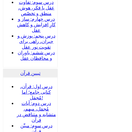
درس سوم: تفاوت
عقل با فکر، هوش،
منطق و تخصّص
درس چهارم: ساز و
کارِ افزایش و کاهش
عقل
درس پنجم: پوزش و
جبران، راهی برای
تقویت نور عقل
درس ششم: یاوران
و محافظان عقل
تبیین قرآن
درس اول: قرآن،
کتابی جامع؛ اما
مُجمَل!
درس دوم: آیات
مُجمَل، مبهم،
متشابه و متناقض در
قرآن
درس سوم: مبیِّن
قرآن