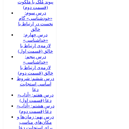
پیوند مُلک با مَلَکوت
(قسمت دوم)
درس سوم:
«خودشناسی» گام
نخست در ارتباط با
خالق
درس چهارم:
«خداشناسی»
لازمه‌ی ارتباط با
خالق (قسمت اول)
درس پنجم:
«خداشناسی»
لازمه‌ی ارتباط با
خالق (قسمت دوم)
درس ششم: شروط
اساسی استجابت
دعا
درس هفتم: «آداب»
دعا (قسمت اول)
درس هشتم: «آداب»
دعا (قسمت دوم)
درس نهم: زمان‌ها و
مکان‌های مناسب
برای استجابت دعا