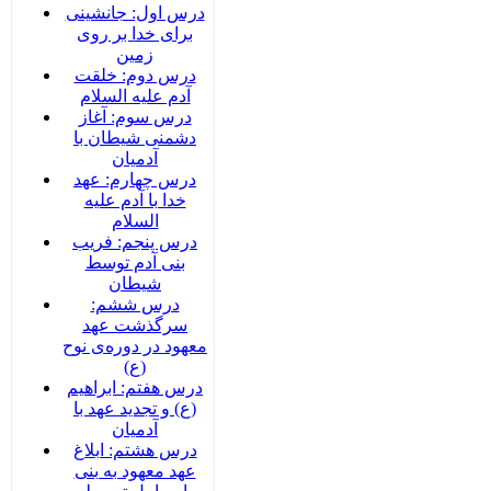
درس اول: جانشینی
برای خدا بر روی
زمین
درس دوم: خلقت
آدم علیه السلام
درس سوم: آغاز
دشمنی شیطان با
آدمیان
درس چهارم: عهد
خدا با آدم علیه
السلام
درس پنجم: فریب
بنی آدم توسط
شیطان
درس ششم:
سرگذشت عهد
معهود در دوره‌‌ی نوح
(ع)
درس هفتم: ابراهیم
(ع) و تجدید عهد با
آدمیان
درس هشتم: ابلاغ
عهد معهود به بنی