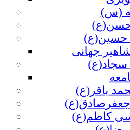
ه (س)
 حسن(ع)
 حسین(ع)
اهیر جهانی
سجاد(ع)
معه
مد باقر(ع)
 جعفرصادق(ع)
سی کاظم(ع)
رضا(ع)