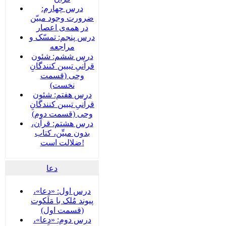
درس چهارم:
ضرورت وجود مبیّن
در همه‌ی اعصار
درس پنجم: تمسّک و
مراجعه
درس ششم: شئون
قرآنیِ تبیین کنندگانِ
وحی (قسمت
نخست)
درس هفتم: شئون
قرآنیِ تبیین کنندگانِ
وحی (قسمت دوم)
درس هشتم: قرآن،
بدون مبیِّن، کتاب
ضلالت است!
دعا
درس اول: «دعا»،
پیوند مُلک با مَلَکوت
(قسمت اول)
درس دوم: «دعا»،