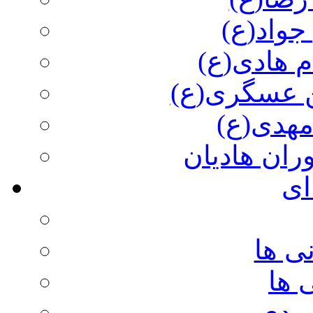
جواد(ع)
م هادی(ع)
 عسگری(ع)
مهدی(ع)
وران هادیان
ای
ی ها
 ها
ویدی