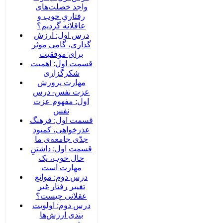
واجد خصلت‌های
رفتاریِ خوب و
عاقلانه گردیم؟
درس اول: ارزش
گذاری، گامی موثر
برای موفقیت
قسمت اول: اهمیت
شکرگزاری
مهارت پرورش
عزت نفس- درس
اول: مفهوم عزت
نفس
قسمت اول: فرهنگ
عذرخواهی، کمبود
جدّی جامعه‌ی ما
قسمت اول: داشتنِ
حال خوب، یک
مهارت است
درس دوم: موانع
تغییر رفتار غیر
عقلانی چیست؟
درس دوم: اولویت
بندی ارزش‌ها