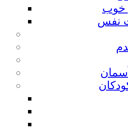
 خوب
 نفس
دم
آسمان
ودکان