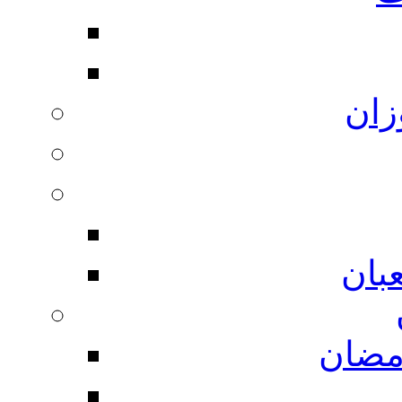
زان
بان
مضان