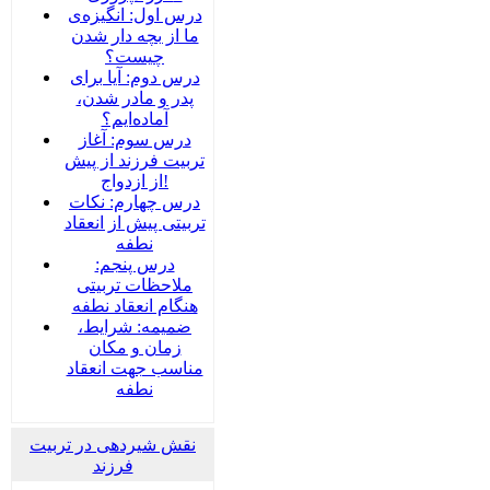
درس اول: انگیزه‌ی
ما از بچه دار شدن
چیست؟
درس دوم: آیا برای
پدر و مادر شدن،
آماده‌ایم؟
درس سوم: آغاز
تربیت فرزند از پیش
از ازدواج!
درس چهارم: نکات
تربیتی پیش از انعقاد
نطفه
درس پنجم:
ملاحظات تربیتی
هنگام انعقاد نطفه
ضمیمه‌: شرایط،
زمان و مکان
مناسب جهت انعقاد
نطفه
نقش شیردهی در تربیت
فرزند