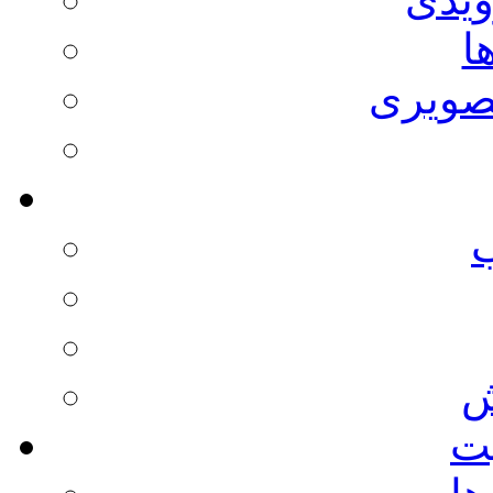
ا
صویری
ش
يت