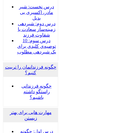
درس نخست: شیر
مادر، اکسیری بی
بدیل
درس دوم: شیردهی
زمینه‌ساز سعادت یا
شقاوت فرزند
درس سوم: 10
توصیه‌ی کلیدی برای
یک شیردهی مطلوب
چگونه فرزندانمان را تربیت
کنیم؟
چگونه فرزندانی
راستگو داشته
باشیم؟
مهارت هایی برای بهتر
زیستن
درس اول: چگونه