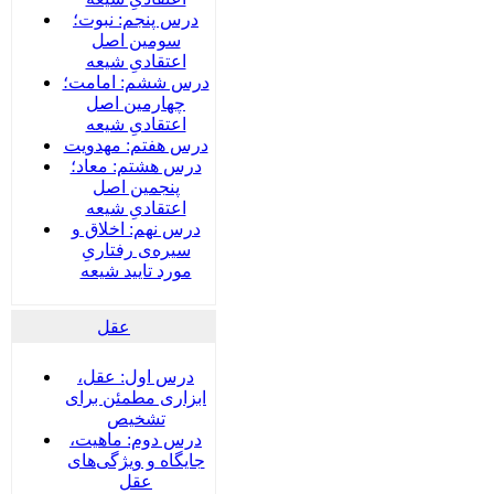
درس پنجم: نبوت؛
سومین اصل
اعتقادیِ شیعه
درس ششم: امامت؛
چهارمین اصل
اعتقادیِ شیعه
درس هفتم: مهدویت
درس هشتم: معاد؛
پنجمین اصل
اعتقادیِ شیعه
درس نهم: اخلاق و
سیره‌ی رفتاریِ
مورد تایید شیعه
عقل
درس اول: عقل،
ابزاری مطمئن برای
تشخیص
درس دوم: ماهیت،
جایگاه و ویژگی‌های
عقل