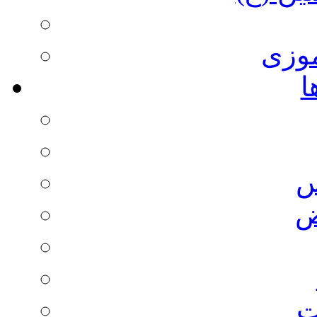
وزی
ا
س
ض
ت