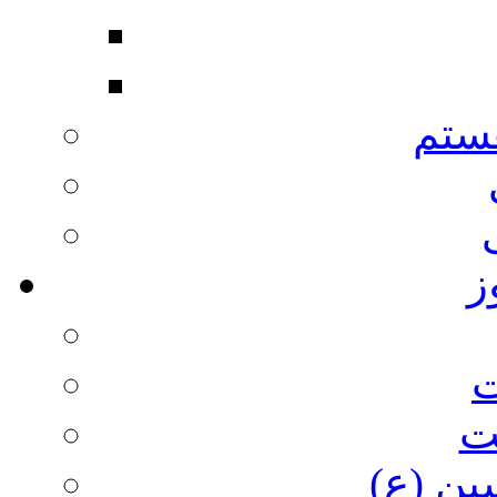
ستم
ز
ت
ت
ین (ع)