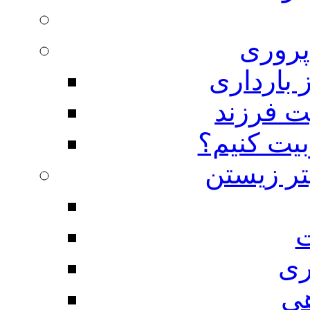
روری
 بارداری
ت فرزند
بیت کنیم؟
تر زیستن
ت
ری
هی