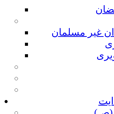
ضان
ان غیر مسلمان
ی
یری
ایت
(ص)