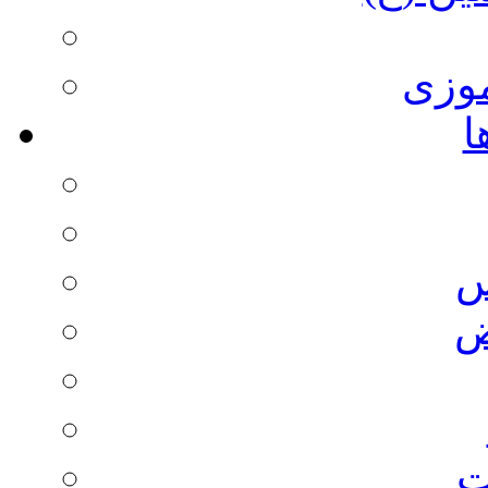
وزی
ا
س
ض
ت