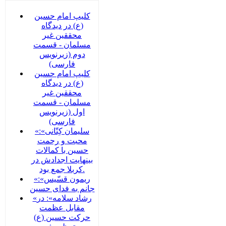
کلیپ امام حسین
(ع) در دیدگاه
محققین غیر
مسلمان - قسمت
دوم (زیرنویس
فارسی)
کلیپ امام حسین
(ع) در دیدگاه
محققین غیر
مسلمان - قسمت
اول (زیرنویس
فارسی)
«سلیمان کِتّانی»:
محبت و رحمت
حسین با کمالات
بینهایت اجدادش در
کربلا جمع بود.
«ریمون قسّیس»:
جانم به فدای حسین
«رشاد سلامه»: در
مقابل عظمت
حرکت حسین (ع)