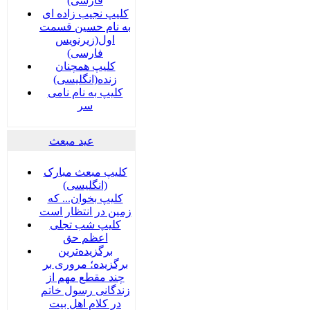
فارسی)
کلیپ نجیب زاده ای
به نام حسین قسمت
اول(زیرنویس
فارسی)
کلیپ همچنان
زنده(انگلیسی)
کلیپ به نام نامی
سر
عید مبعث
کلیپ مبعث مبارک
(انگلیسی)
کلیپ بخوان... که
زمین در انتظار است
کلیپ شب تجلی
اعظم حق
برگزیده‌ترین
برگزیده؛ مروری بر
چند مقطع مهم از
زندگانی رسول خاتم
در کلام اهل بیت