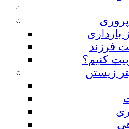
روری
 بارداری
ت فرزند
بیت کنیم؟
تر زیستن
ت
ری
هی