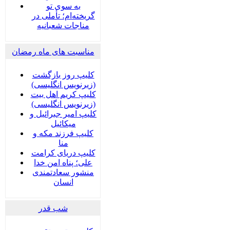
به سوی تو
گریخته‌ام؛ تأملی در
مناجات شعبانیه
مناسبت های ماه رمضان
کلیپ روز بازگشت
(زیرنویس انگلیسی)
کلیپ کریم اهل بیت
(زیرنویس انگلیسی)
کلیپ امیر جبرائیل و
میکائیل
کلیپ فرزند مکه و
منا
کلیپ دریای کرامت
علی؛ پناه امن خدا
منشور سعادتمندی
انسان
شب قدر