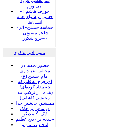
سر تعظیم فرود
می‌آورم.
«جوزف هاشم»:
حسین، پیشوای همه
انسان‌ها
«حماسه حسین» اثر
شاعر مسیحی،
«جرج شکّور»
متون ادبی تذکری
حضور بچه‌‌‌ها در
مجالس عزاداری
امام حسین (ع)
ای چرخ، غافلی که
چه بیداد کرده‌ای!
(بند 12 از ترکیب بند
محتشم کاشانی)
همنشین جانشین خدا
دو ماهی بر خاک
یک نگاه دیگر!
سلام بر «ذبح عظیم»
انتخاب با من و