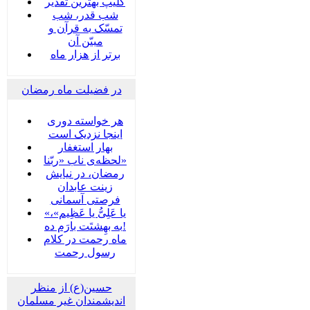
کلیپ بهترین تقدیر
شب قدر، شب
تمسّک به قرآن و
مبیّن آن
برتر از هزار ماه
در فضیلت ماه رمضان
هر خواسته دوری
اینجا نزدیک است
بهار استغفار
لحظه‌ی ناب «ربّنا»
رمضان، در نیایش
زینت عابدان
فرصتی آسمانی
«یا عَلِیُّ یا عَظِیم»،
به بهِشتَت بارَم ده!
ماه رحمت در کلام
رسول رحمت
حسین(ع) از منظر
اندیشمندان غیر مسلمان