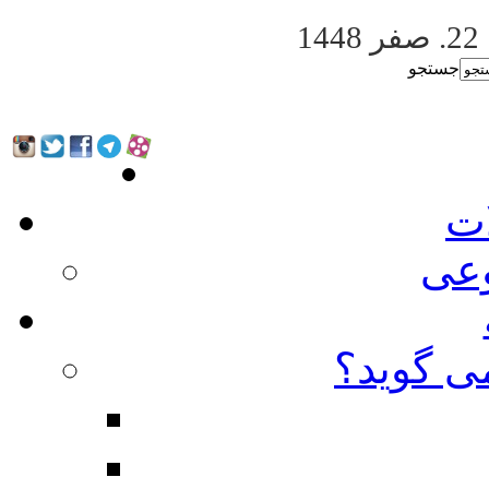
22. صفر 1448
جستجو
ات
عی
ی گوید؟