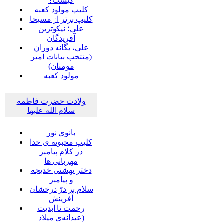
کیست؟
کلیپ مولود کعبه
کلیپ برتر از مسیحا
علی؛ نیکوترین
آفریدگان
علی، یگانه دوران
(منتخب بیانات امیر
مومنان)
مولود کعبه
ولادت حضرت فاطمه
سلام الله علیها
بانوی نور
کلیپ محبوبه ی خدا
در کلام پیامبر
مهربانی ها
دختر بهشتی خدیجه
و پیامبر
سلام بر درّ درخشان
آفرینش
رحمت تا ابدیت
(عیدانه‌ی میلاد