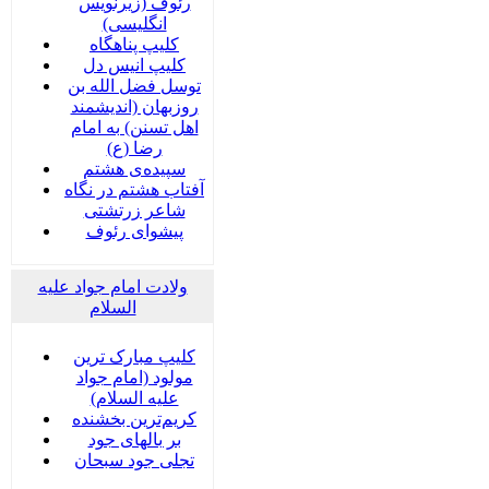
رئوف (زیرنویس
انگلیسی)
کلیپ پناهگاه
کلیپ انیس دل
توسل فضل الله بن
روزبهان (اندیشمند
اهل تسنن) به امام
رضا (ع)
سپیده‌ی هشتم
آفتاب هشتم در نگاه
شاعر زرتشتی
پیشوای رئوف
ولادت امام جواد علیه
السلام
کلیپ مبارک ترین
مولود (امام جواد
علیه السلام)
کریم‌ترین بخشنده
بر بالهای جود
تجلی جود سبحان