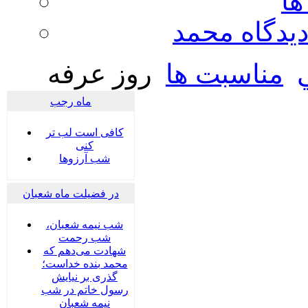
ها
ديدگاه محمد
مناسبت ها
روز عرفه
ماه رجب
کافی است لب تر
کنی
شب آرزوها
در فضیلت ماه شعبان
شب نیمه شعبان،
شب رحمت
شهادت می‌دهم که
محمد بنده خداست؛
گذری بر نیایش
رسول خاتم در شب
نیمه شعبان