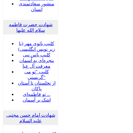
منشور سعادتمندی
انسان
شهادت حضرت فاطمه
سلام الله علیها
کلیپ بانوی مهر (با
زیر نویس انگلیسی)
کلیپ یاس نبی
پنجره‌ای به آسمان
معرفت آل عبا
کلیپ "تو می
گریستی"
از نخلستان تا آستان
پاکان
تو فاطمه‌ای ...
اشک بر آسمان
شهادت امام حسن مجتبی
علیه السلام