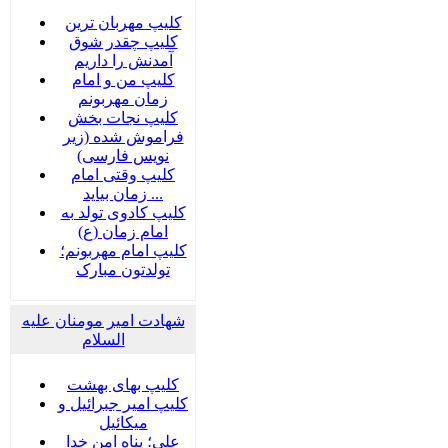
کلیپ مهربان ترین
کلیپ چقدر شوق
آمدنش را داریم
کلیپ من و امام
زمان مهربونم
کلیپ نجات بخش
فراموش شده (زیر
نویس فارسی)
کلیپ وقتی امام
زمان بیاید ...
کلیپ کادوی تولد به
امام زمان (ع)
کلیپ امام مهربونم؛
تولدتون مبارک
شهادت امیر مومنان علیه
السلام
کلیپ بهای بهشت
کلیپ امیر جبرائیل و
میکائیل
علی؛ پناه امن خدا