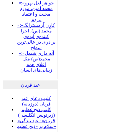
«جواهر لعل نهرو»:
محمد امین، مورد
محبت و اعتماد
مردم
«کارِن آرمسترانگ»:
محمد (ص)، اجرا
کننده‌ی ایده‌ی
برادری در عالی‌ترین
سطح
«آنه ماری شیمل»:
محمد(ص) مَثَل
اعلای همه
زیبایی‌های انسان
عید قربان
کلیپ دعای عید
قربان (دوزبانه)
کلیپ ذبح عظیم
(زیرنویس انگلیسی)
«قربان»؛ عید بندگی
سلام بر «ذبح عظیم»