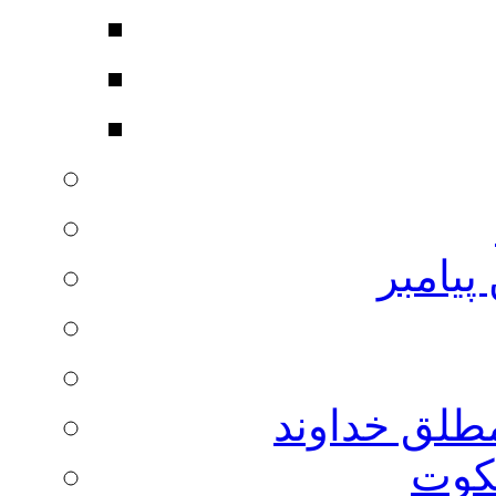
پیامبر
مطلق خداوند
لکوت