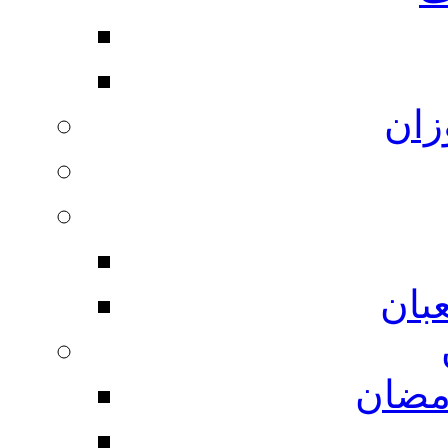
زان
بان
مضان