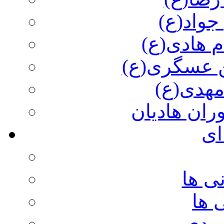
جواد(ع)
م هادی(ع)
 عسگری(ع)
مهدی(ع)
وران هادیان
ای
ی ها
 ها
ویدی