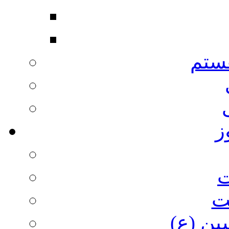
ستم
ز
ت
ت
ین (ع)