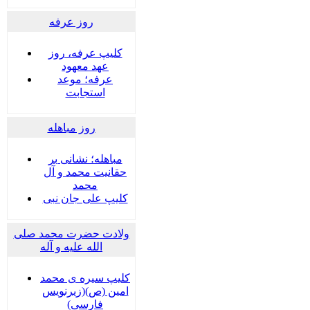
روز عرفه
کلیپ عرفه، روز
عهد معهود
عرفه؛ موعد
استجابت
روز مباهله
مباهله؛ نشانی بر
حقانیت محمد و آل
محمد
کلیپ علی جان نبی
ولادت حضرت محمد صلی
الله علیه و آله
کلیپ سیره ی محمد
امین (ص)(زیرنویس
فارسی)