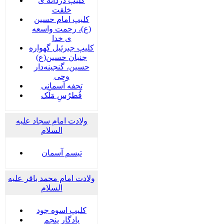
کلیپ دردانه ی
خلقت
کلیپ امام حسین
(ع)، رحمت واسعه
ی خدا
کلیپ جبرئیل گهواره
جنبان حسین(ع)
حسین، گنجینه‌دار
وحی
تحفه آسمانی
فُطرُسِ مَلَک
ولادت امام سجاد علیه
السلام
تبسم آسمان
ولادت امام محمد باقر علیه
السلام
کلیپ اسوه جود
یادگار پنجم