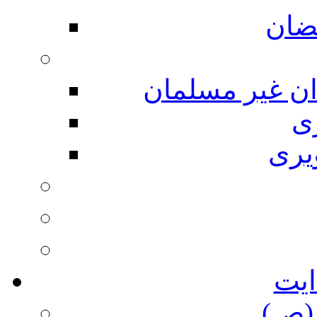
ضان
ان غیر مسلمان
ی
یری
ایت
(ص)