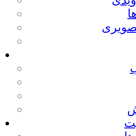
ا
صویری
ش
يت