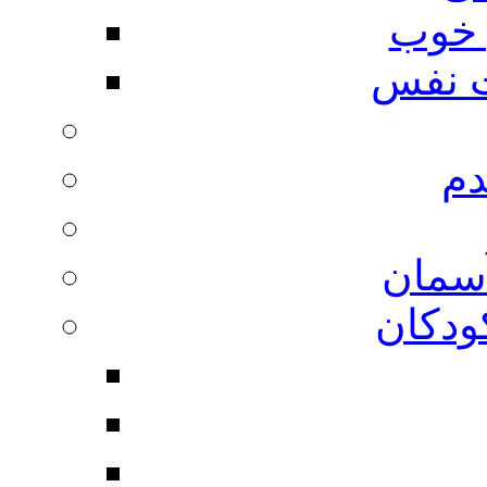
 خوب
 نفس
دم
آسمان
ودکان