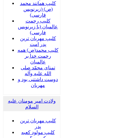
کلیپ همانند محمد
(ص) (زیرنویس
فارسی)
کلیپ رحمت
عالمیان (با زیرنویس
فارسی)
کلیپ مهربان ترین
پدر امت
کلیپ محمد(ص) همه
رحمت خدا بر
عالمیان
تمنای محمّد صلی
الله علیه وآله
دوست داشتنی بود و
مهربان
ولادت امیر مومنان علیه
السلام
کلیپ مهربان ترین
پدر
کلیپ مولود کعبه