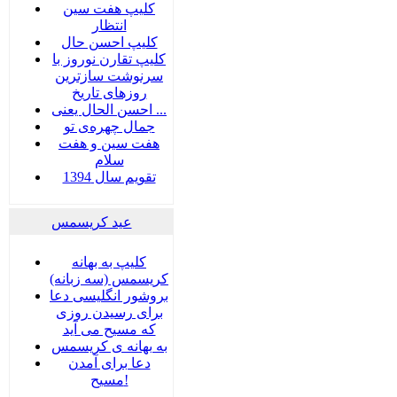
کلیپ هفت سین
انتظار
کلیپ احسن حال
کلیپ تقارن نوروز با
سرنوشت سازترین
روزهای تاریخ
احسن الحال یعنی ...
جمال چهره‌ی تو
هفت سين و هفت
سلام
تقویم سال 1394
عید کریسمس
کلیپ به بهانه
کریسمس (سه زبانه)
بروشور انگلیسی دعا
برای رسیدن روزی
که مسیح می آید
به بهانه ی کریسمس
دعا برای آمدن
مسیح!