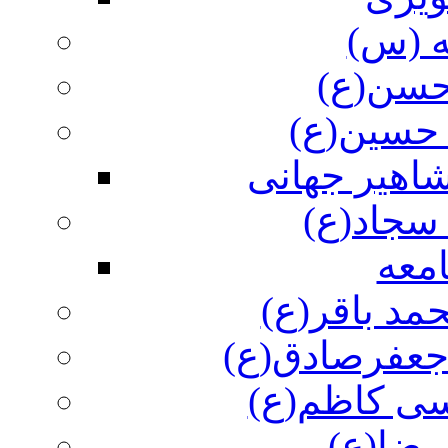
ه (س)
 حسن(ع)
 حسین(ع)
اهیر جهانی
سجاد(ع)
معه
مد باقر(ع)
 جعفرصادق(ع)
سی کاظم(ع)
رضا(ع)