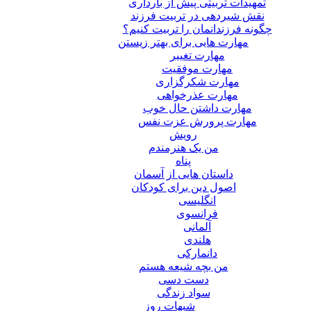
تمهیدات تربیتی پیش از بارداری
نقش شیردهی در تربیت فرزند
چگونه فرزندانمان را تربیت کنیم؟
مهارت هایی برای بهتر زیستن
مهارت تغییر
مهارت موفقیت
مهارت شکرگزاری
مهارت عذرخواهی
مهارت داشتن حال خوب
مهارت پرورش عزت نفس
رویش
من یک هنرمندم
پناه
داستان هایی از آسمان
اصول دین برای کودکان
انگلیسی
فرانسوی
آلمانی
هلندی
دانمارکی
من بچه شیعه هستم
دست دسی
سواد زندگی
شبهات روز