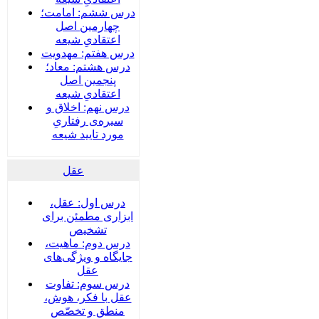
درس ششم: امامت؛
چهارمین اصل
اعتقادیِ شیعه
درس هفتم: مهدویت
درس هشتم: معاد؛
پنجمین اصل
اعتقادیِ شیعه
درس نهم: اخلاق و
سیره‌ی رفتاریِ
مورد تایید شیعه
عقل
درس اول: عقل،
ابزاری مطمئن برای
تشخیص
درس دوم: ماهیت،
جایگاه و ویژگی‌های
عقل
درس سوم: تفاوت
عقل با فکر، هوش،
منطق و تخصّص