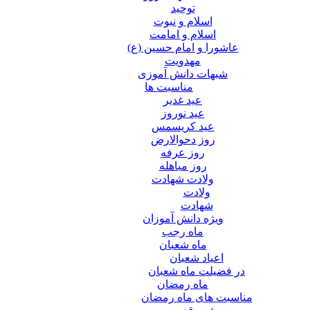
توحید
اسلام و نبوت
اسلام و امامت
عاشورا و امام حسین (ع)
مهدویت
شبهات دانش آموزی
مناسبت ها
عید غدير
عید نوروز
عید کریسمس
روز دحوالارض
روز عرفه
روز مباهله
ولادت شهادت
ولادت
شهادت
ویژه دانش آموزان
ماه رجب
ماه شعبان
اعیاد شعبان
در فضیلت ماه شعبان
ماه رمضان
مناسبت های ماه رمضان