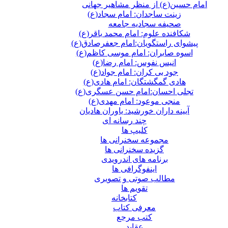
امام حسین(ع) از منظر مشاهیر جهانی
زینت ساجدان: امام سجاد(ع)
صحیفه سجادیه جامعه
شکافنده علوم: امام محمد باقر(ع)
پیشوای راستگویان:امام جعفرصادق(ع)
اسوه صابران: امام موسی کاظم(ع)
انیس نفوس: امام رضا(ع)
جود بی کران: امام جواد(ع)
هادی گمگشتگان: امام هادی(ع)
تجلی احسان:امام حسن عسگری(ع)
منجی موعود: امام مهدی(ع)
آیینه داران خورشید: یاوران هادیان
چند رسانه ای
کلیپ ها
مجموعه سخنرانی ها
گزیده سخنرانی ها
برنامه های اندرویدی
اینفوگرافی ها
مطالب صوتی و تصویری
تقویم ها
كتابخانه
معرفی کتاب
کتب مرجع
عقاید