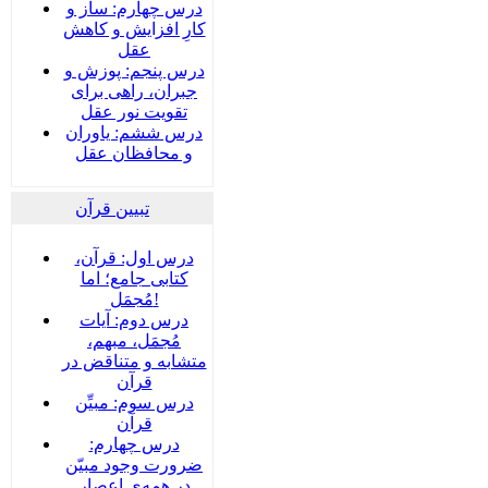
درس چهارم: ساز و
کارِ افزایش و کاهش
عقل
درس پنجم: پوزش و
جبران، راهی برای
تقویت نور عقل
درس ششم: یاوران
و محافظان عقل
تبیین قرآن
درس اول: قرآن،
کتابی جامع؛ اما
مُجمَل!
درس دوم: آیات
مُجمَل، مبهم،
متشابه و متناقض در
قرآن
درس سوم: مبیِّن
قرآن
درس چهارم:
ضرورت وجود مبیّن
در همه‌ی اعصار