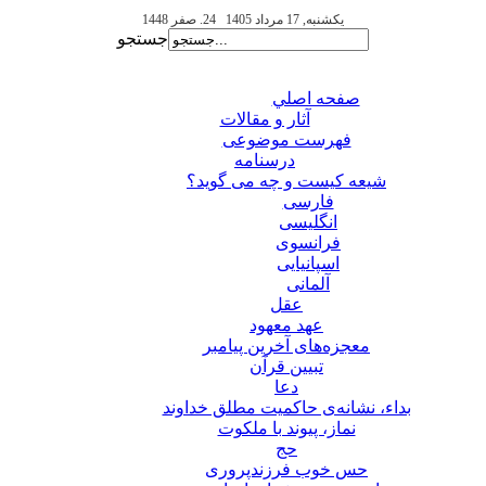
یکشنبه, 17 مرداد 1405
24. صفر 1448
جستجو
صفحه اصلي
آثار و مقالات
فهرست موضوعی
درسنامه
شیعه کیست و چه می گوید؟
فارسی
انگلیسی
فرانسوی
اسپانیایی
آلمانی
عقل
عهد معهود
معجزه‌های آخرین پیامبر
تبيين قرآن
دعا
بداء، نشانه‌ی حاکمیت مطلق خداوند
نماز، پیوند با ملکوت
حج
حس خوب فرزندپروری