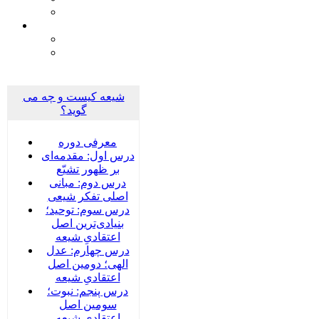
شیعه کیست و چه می
گوید؟
معرفی دوره
درس اول: مقدمه‌ای
بر ظهور تشیّع
درس دوم: مبانی
اصلی تفکر شیعی
درس سوم: توحید؛
بنیادی‌‌ترین اصل
اعتقادیِ شیعه
درس چهارم: عدل
الهی؛ دومین اصل
اعتقادیِ شیعه
درس پنجم: نبوت؛
سومین اصل
اعتقادیِ شیعه