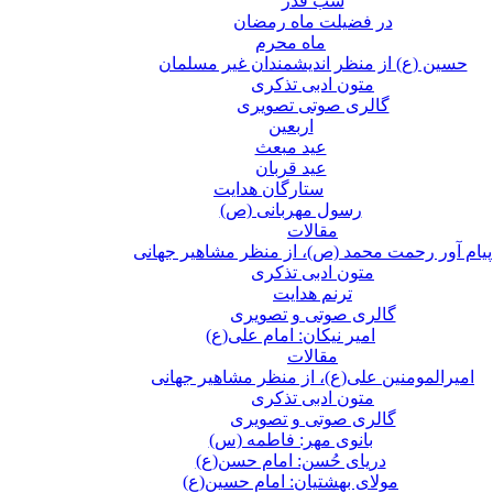
شب قدر
در فضیلت ماه رمضان
ماه محرم
حسین (ع) از منظر اندیشمندان غیر مسلمان
متون ادبی تذکری
گالری صوتی تصویری
اربعین
عید مبعث
عید قربان
ستارگان هدایت
رسول مهربانی (ص)
مقالات
پیام آور رحمت محمد (ص)، از منظر مشاهیر جهانی
متون ادبی تذکری
ترنم هدایت
گالری صوتی و تصویری
امیر نیکان: امام علی(ع)
مقالات
امیرالمومنین علی(ع)، از منظر مشاهیر جهانی
متون ادبی تذکری
گالری صوتی و تصویری
بانوی مهر: فاطمه (س)
دریای حُسن: امام حسن(ع)
مولای بهشتیان: امام حسین(ع)