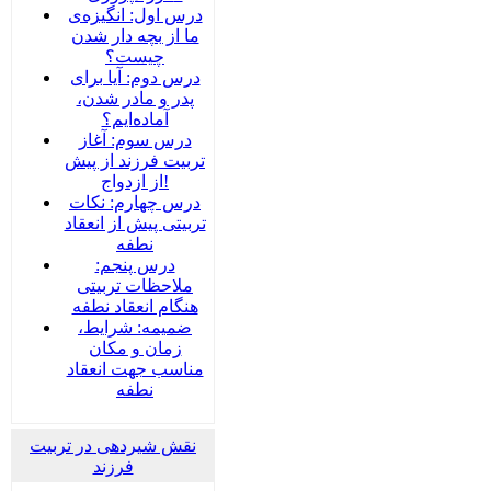
درس اول: انگیزه‌ی
ما از بچه دار شدن
چیست؟
درس دوم: آیا برای
پدر و مادر شدن،
آماده‌ایم؟
درس سوم: آغاز
تربیت فرزند از پیش
از ازدواج!
درس چهارم: نکات
تربیتی پیش از انعقاد
نطفه
درس پنجم:
ملاحظات تربیتی
هنگام انعقاد نطفه
ضمیمه‌: شرایط،
زمان و مکان
مناسب جهت انعقاد
نطفه
نقش شیردهی در تربیت
فرزند