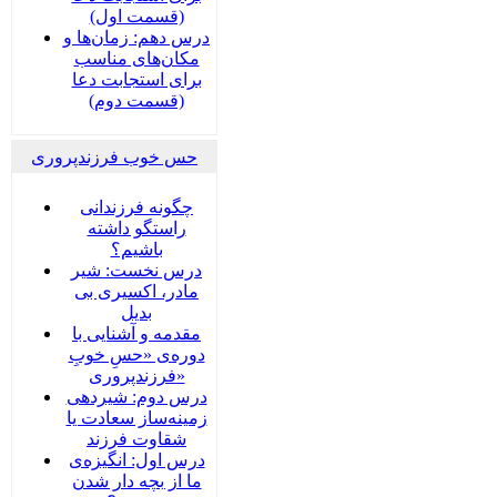
(قسمت اول)
درس دهم: زمان‌ها و
مکان‌های مناسب
برای استجابت دعا
(قسمت دوم)
حس خوب فرزندپروری
چگونه فرزندانی
راستگو داشته
باشیم؟
درس نخست: شیر
مادر، اکسیری بی
بدیل
مقدمه و آشنایی با
دوره‌ی «حسِ خوبِ
فرزندپروری»
درس دوم: شیردهی
زمینه‌ساز سعادت یا
شقاوت فرزند
درس اول: انگیزه‌ی
ما از بچه دار شدن