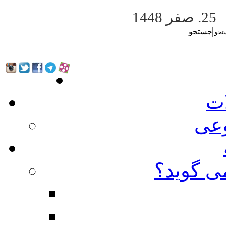
25. صفر 1448
جستجو
ات
عی
ی گوید؟