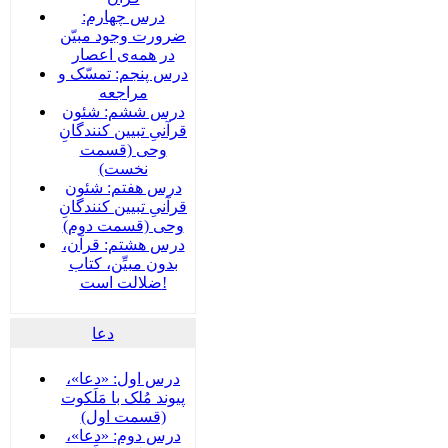
درس چهارم:
ضرورت وجود مبیّن
در همه‌ی اعصار
درس پنجم: تمسّک و
مراجعه
درس ششم: شئون
قرآنیِ تبیین کنندگانِ
وحی (قسمت
نخست)
درس هفتم: شئون
قرآنیِ تبیین کنندگانِ
وحی (قسمت دوم)
درس هشتم: قرآن،
بدون مبیِّن، کتاب
ضلالت است!
دعا
درس اول: «دعا»،
پیوند مُلک با مَلَکوت
(قسمت اول)
درس دوم: «دعا»،