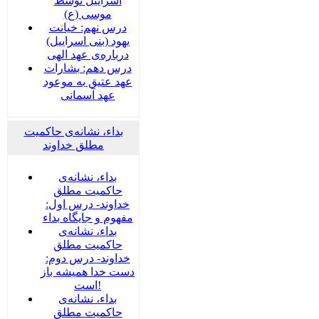
اسراییل توسط
موسی (ع)
درس نهم: خیانت
یهود (بنی اسراییل)
درباره‌ی عهد الهی
درس دهم: بشارات
عهد عتیق به موعود
عهد آسمانی
بداء، نشانه‌ی حاکمیت
مطلق خداوند
بداء، نشانه‌ی
حاکمیت مطلق
خداوند- درس اول:
مفهوم و جایگاه بداء
بداء، نشانه‌ی
حاکمیت مطلق
خداوند- درس دوم:
دست خدا همیشه باز
است!
بداء، نشانه‌ی
حاکمیت مطلق