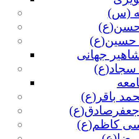
ه (س)
 حسن(ع)
 حسین(ع)
اهیر جهانی
سجاد(ع)
معه
مد باقر(ع)
 جعفرصادق(ع)
سی کاظم(ع)
رضا(ع)