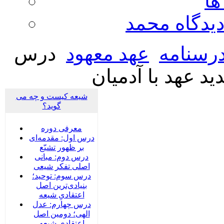
ها
ديدگاه محمد
رسنامه
عهد معهود
درس
ید عهد با آدمیان
شیعه کیست و چه می
گوید؟
معرفی دوره
درس اول: مقدمه‌ای
بر ظهور تشیّع
درس دوم: مبانی
اصلی تفکر شیعی
درس سوم: توحید؛
بنیادی‌‌ترین اصل
اعتقادیِ شیعه
درس چهارم: عدل
الهی؛ دومین اصل
اعتقادیِ شیعه