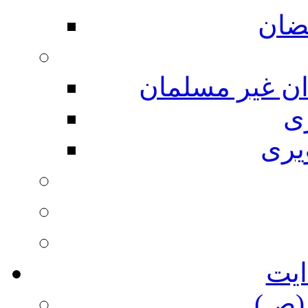
ضان
ان غیر مسلمان
ی
یری
ایت
(ص)