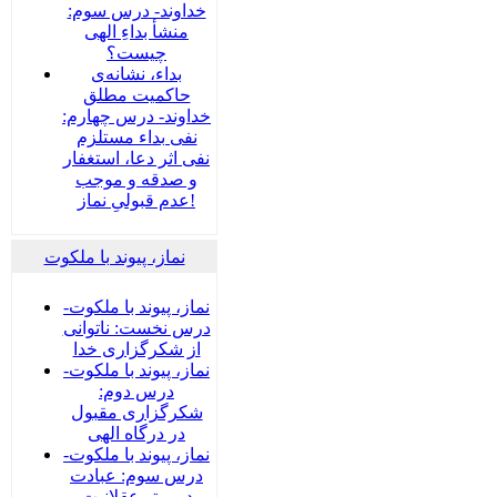
خداوند- درس سوم:
منشأ بداءِ الهی
چیست؟
بداء، نشانه‌ی
حاکمیت مطلق
خداوند- درس چهارم:
نفی بداء مستلزم
نفی اثر دعا، استغفار
و صدقه و موجب
عدم قبولیِ نماز!
نماز، پیوند با ملکوت
نماز، پیوند با ملکوت-
درس نخست: ناتوانی
از شکرگزاری خدا
نماز، پیوند با ملکوت-
درس دوم:
شکرگزاری مقبول
در درگاه الهی
نماز، پیوند با ملکوت-
درس سوم: عبادت
در پرتو عقلانیت