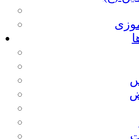
وزی
ا
س
ض
ت