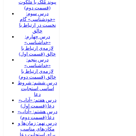
پیوند مُلک با مَلَکوت
(قسمت دوم)
درس سوم:
«خودشناسی» گام
نخست در ارتباط با
خالق
درس چهارم:
«خداشناسی»
لازمه‌ی ارتباط با
خالق (قسمت اول)
درس پنجم:
«خداشناسی»
لازمه‌ی ارتباط با
خالق (قسمت دوم)
درس ششم: شروط
اساسی استجابت
دعا
درس هفتم: «آداب»
دعا (قسمت اول)
درس هشتم: «آداب»
دعا (قسمت دوم)
درس نهم: زمان‌ها و
مکان‌های مناسب
برای استجابت دعا