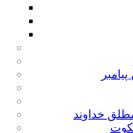
پیامبر
مطلق خداوند
لکوت