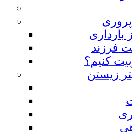
روری
 بارداری
ت فرزند
بیت کنیم؟
تر زیستن
ت
ری
هی