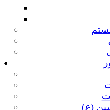
ستم
ز
ت
ت
ین (ع)