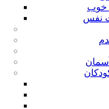
 خوب
 نفس
دم
آسمان
ودکان