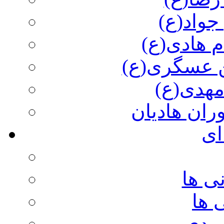
جواد(ع)
م هادی(ع)
 عسگری(ع)
مهدی(ع)
وران هادیان
ای
ی ها
 ها
ویدی