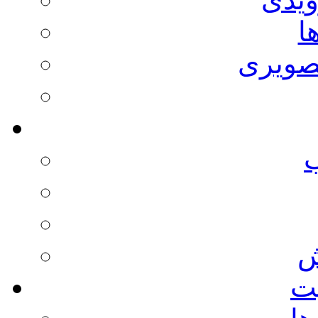
ا
صویری
ش
يت