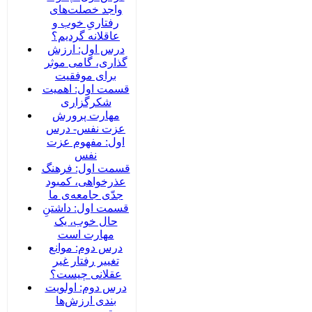
واجد خصلت‌های
رفتاریِ خوب و
عاقلانه گردیم؟
درس اول: ارزش
گذاری، گامی موثر
برای موفقیت
قسمت اول: اهمیت
شکرگزاری
مهارت پرورش
عزت نفس- درس
اول: مفهوم عزت
نفس
قسمت اول: فرهنگ
عذرخواهی، کمبود
جدّی جامعه‌ی ما
قسمت اول: داشتنِ
حال خوب، یک
مهارت است
درس دوم: موانع
تغییر رفتار غیر
عقلانی چیست؟
درس دوم: اولویت
بندی ارزش‌ها