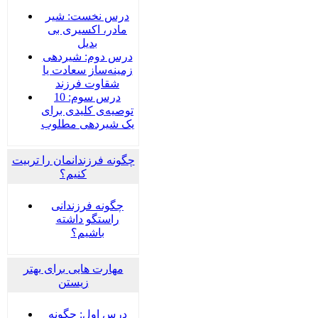
درس نخست: شیر
مادر، اکسیری بی
بدیل
درس دوم: شیردهی
زمینه‌ساز سعادت یا
شقاوت فرزند
درس سوم: 10
توصیه‌ی کلیدی برای
یک شیردهی مطلوب
چگونه فرزندانمان را تربیت
کنیم؟
چگونه فرزندانی
راستگو داشته
باشیم؟
مهارت هایی برای بهتر
زیستن
درس اول: چگونه