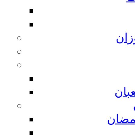
زان
بان
مضان