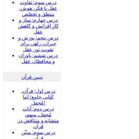
درس سوم: تفاوت
عقل با فکر، هوش،
منطق و تخصّص
درس چهارم: ساز و
کارِ افزایش و کاهش
عقل
درس پنجم: پوزش و
جبران، راهی برای
تقویت نور عقل
درس ششم: یاوران
و محافظان عقل
تبیین قرآن
درس اول: قرآن،
کتابی جامع؛ اما
مُجمَل!
درس دوم: آیات
مُجمَل، مبهم،
متشابه و متناقض در
قرآن
درس سوم: مبیِّن
قرآن