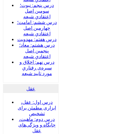
درس پنجم: نبوت؛
سومین اصل
اعتقادیِ شیعه
درس ششم: امامت؛
چهارمین اصل
اعتقادیِ شیعه
درس هفتم: مهدویت
درس هشتم: معاد؛
پنجمین اصل
اعتقادیِ شیعه
درس نهم: اخلاق و
سیره‌ی رفتاریِ
مورد تایید شیعه
عقل
درس اول: عقل،
ابزاری مطمئن برای
تشخیص
درس دوم: ماهیت،
جایگاه و ویژگی‌های
عقل