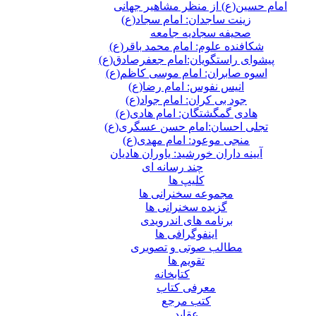
امام حسین(ع) از منظر مشاهیر جهانی
زینت ساجدان: امام سجاد(ع)
صحیفه سجادیه جامعه
شکافنده علوم: امام محمد باقر(ع)
پیشوای راستگویان:امام جعفرصادق(ع)
اسوه صابران: امام موسی کاظم(ع)
انیس نفوس: امام رضا(ع)
جود بی کران: امام جواد(ع)
هادی گمگشتگان: امام هادی(ع)
تجلی احسان:امام حسن عسگری(ع)
منجی موعود: امام مهدی(ع)
آیینه داران خورشید: یاوران هادیان
چند رسانه ای
کلیپ ها
مجموعه سخنرانی ها
گزیده سخنرانی ها
برنامه های اندرویدی
اینفوگرافی ها
مطالب صوتی و تصویری
تقویم ها
كتابخانه
معرفی کتاب
کتب مرجع
عقاید