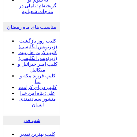
گریخته‌ام؛ تأملی در
مناجات شعبانیه
مناسبت های ماه رمضان
کلیپ روز بازگشت
(زیرنویس انگلیسی)
کلیپ کریم اهل بیت
(زیرنویس انگلیسی)
کلیپ امیر جبرائیل و
میکائیل
کلیپ فرزند مکه و
منا
کلیپ دریای کرامت
علی؛ پناه امن خدا
منشور سعادتمندی
انسان
شب قدر
کلیپ بهترین تقدیر