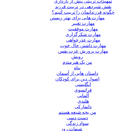
تمهیدات تربیتی پیش از بارداری
نقش شیردهی در تربیت فرزند
چگونه فرزندانمان را تربیت کنیم؟
مهارت هایی برای بهتر زیستن
مهارت تغییر
مهارت موفقیت
مهارت شکرگزاری
مهارت عذرخواهی
مهارت داشتن حال خوب
مهارت پرورش عزت نفس
رویش
من یک هنرمندم
پناه
داستان هایی از آسمان
اصول دین برای کودکان
انگلیسی
فرانسوی
آلمانی
هلندی
دانمارکی
من بچه شیعه هستم
دست دسی
سواد زندگی
شبهات روز