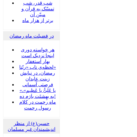
شب قدر، شب
تمسّک به قرآن و
مبیّن آن
برتر از هزار ماه
در فضیلت ماه رمضان
هر خواسته دوری
اینجا نزدیک است
بهار استغفار
لحظه‌ی ناب «ربّنا»
رمضان، در نیایش
زینت عابدان
فرصتی آسمانی
«یا عَلِیُّ یا عَظِیم»،
به بهِشتَت بارَم ده!
ماه رحمت در کلام
رسول رحمت
حسین(ع) از منظر
اندیشمندان غیر مسلمان