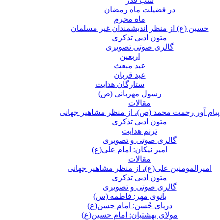
شب قدر
در فضیلت ماه رمضان
ماه محرم
حسین (ع) از منظر اندیشمندان غیر مسلمان
متون ادبی تذکری
گالری صوتی تصویری
اربعین
عید مبعث
عید قربان
ستارگان هدایت
رسول مهربانی (ص)
مقالات
پیام آور رحمت محمد (ص)، از منظر مشاهیر جهانی
متون ادبی تذکری
ترنم هدایت
گالری صوتی و تصویری
امیر نیکان: امام علی(ع)
مقالات
امیرالمومنین علی(ع)، از منظر مشاهیر جهانی
متون ادبی تذکری
گالری صوتی و تصویری
بانوی مهر: فاطمه (س)
دریای حُسن: امام حسن(ع)
مولای بهشتیان: امام حسین(ع)