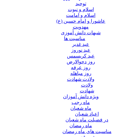
توحید
اسلام و نبوت
اسلام و امامت
عاشورا و امام حسین (ع)
مهدویت
شبهات دانش آموزی
مناسبت ها
عید غدير
عید نوروز
عید کریسمس
روز دحوالارض
روز عرفه
روز مباهله
ولادت شهادت
ولادت
شهادت
ویژه دانش آموزان
ماه رجب
ماه شعبان
اعیاد شعبان
در فضیلت ماه شعبان
ماه رمضان
مناسبت های ماه رمضان