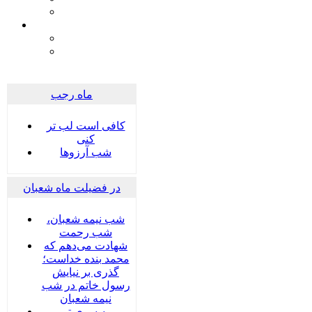
ماه رجب
کافی است لب تر
کنی
شب آرزوها
در فضیلت ماه شعبان
شب نیمه شعبان،
شب رحمت
شهادت می‌دهم که
محمد بنده خداست؛
گذری بر نیایش
رسول خاتم در شب
نیمه شعبان
به سوی تو