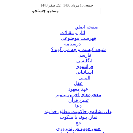
جمعه, 15 مرداد 1405
22. صفر 1448
جستجو
صفحه اصلي
آثار و مقالات
فهرست موضوعی
درسنامه
شیعه کیست و چه می گوید؟
فارسی
انگلیسی
فرانسوی
اسپانیایی
آلمانی
عقل
عهد معهود
معجزه‌های آخرین پیامبر
تبيين قرآن
دعا
بداء، نشانه‌ی حاکمیت مطلق خداوند
نماز، پیوند با ملکوت
حج
حس خوب فرزندپروری