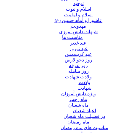
توحید
اسلام و نبوت
اسلام و امامت
عاشورا و امام حسین (ع)
مهدویت
شبهات دانش آموزی
مناسبت ها
عید غدير
عید نوروز
عید کریسمس
روز دحوالارض
روز عرفه
روز مباهله
ولادت شهادت
ولادت
شهادت
ویژه دانش آموزان
ماه رجب
ماه شعبان
اعیاد شعبان
در فضیلت ماه شعبان
ماه رمضان
مناسبت های ماه رمضان