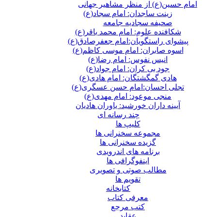
امام حسین(ع) از منظر مشاهیر جهانی
زینت ساجدان: امام سجاد(ع)
صحیفه سجادیه جامعه
شکافنده علوم: امام محمد باقر(ع)
پیشوای راستگویان:امام جعفرصادق(ع)
اسوه صابران: امام موسی کاظم(ع)
انیس نفوس: امام رضا(ع)
جود بی کران: امام جواد(ع)
هادی گمگشتگان: امام هادی(ع)
تجلی احسان:امام حسن عسگری(ع)
منجی موعود: امام مهدی(ع)
آیینه داران خورشید: یاوران هادیان
چند رسانه ای
کلیپ ها
مجموعه سخنرانی ها
گزیده سخنرانی ها
برنامه های اندرویدی
اینفوگرافی ها
مطالب صوتی و تصویری
تقویم ها
كتابخانه
معرفی کتاب
کتب مرجع
عقاید