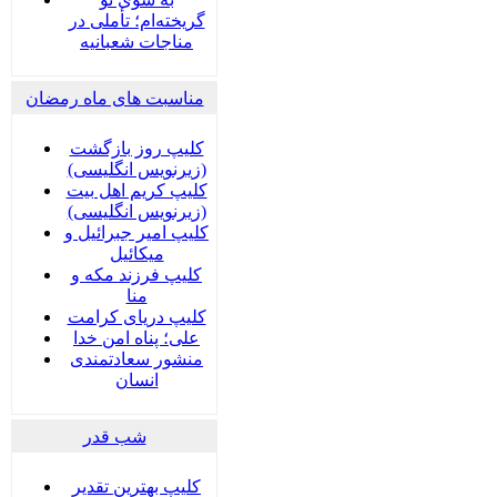
گریخته‌ام؛ تأملی در
مناجات شعبانیه
مناسبت های ماه رمضان
کلیپ روز بازگشت
(زیرنویس انگلیسی)
کلیپ کریم اهل بیت
(زیرنویس انگلیسی)
کلیپ امیر جبرائیل و
میکائیل
کلیپ فرزند مکه و
منا
کلیپ دریای کرامت
علی؛ پناه امن خدا
منشور سعادتمندی
انسان
شب قدر
کلیپ بهترین تقدیر