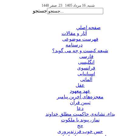
شنبه, 16 مرداد 1405
23. صفر 1448
جستجو
صفحه اصلي
آثار و مقالات
فهرست موضوعی
درسنامه
شیعه کیست و چه می گوید؟
فارسی
انگلیسی
فرانسوی
اسپانیایی
آلمانی
عقل
عهد معهود
معجزه‌های آخرین پیامبر
تبيين قرآن
دعا
بداء، نشانه‌ی حاکمیت مطلق خداوند
نماز، پیوند با ملکوت
حج
حس خوب فرزندپروری