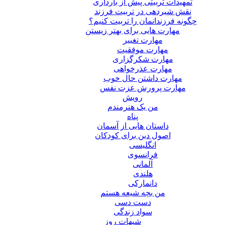
تمهیدات تربیتی پیش از بارداری
نقش شیردهی در تربیت فرزند
چگونه فرزندانمان را تربیت کنیم؟
مهارت هایی برای بهتر زیستن
مهارت تغییر
مهارت موفقیت
مهارت شکرگزاری
مهارت عذرخواهی
مهارت داشتن حال خوب
مهارت پرورش عزت نفس
رویش
من یک هنرمندم
پناه
داستان هایی از آسمان
اصول دین برای کودکان
انگلیسی
فرانسوی
آلمانی
هلندی
دانمارکی
من بچه شیعه هستم
دست دسی
سواد زندگی
شبهات روز