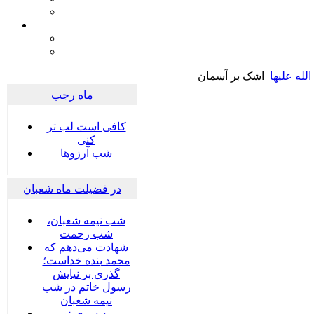
له علیها
اشک بر آسمان
ماه رجب
کافی است لب تر
کنی
شب آرزوها
در فضیلت ماه شعبان
شب نیمه شعبان،
شب رحمت
شهادت می‌دهم که
محمد بنده خداست؛
گذری بر نیایش
رسول خاتم در شب
نیمه شعبان
به سوی تو