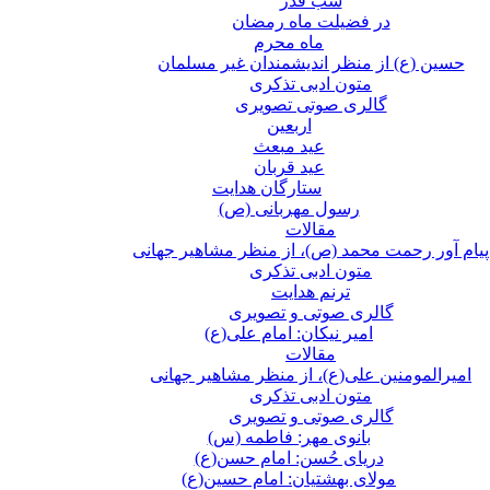
شب قدر
در فضیلت ماه رمضان
ماه محرم
حسین (ع) از منظر اندیشمندان غیر مسلمان
متون ادبی تذکری
گالری صوتی تصویری
اربعین
عید مبعث
عید قربان
ستارگان هدایت
رسول مهربانی (ص)
مقالات
پیام آور رحمت محمد (ص)، از منظر مشاهیر جهانی
متون ادبی تذکری
ترنم هدایت
گالری صوتی و تصویری
امیر نیکان: امام علی(ع)
مقالات
امیرالمومنین علی(ع)، از منظر مشاهیر جهانی
متون ادبی تذکری
گالری صوتی و تصویری
بانوی مهر: فاطمه (س)
دریای حُسن: امام حسن(ع)
مولای بهشتیان: امام حسین(ع)