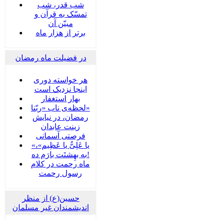
شب قدر، شب
تمسّک به قرآن و
مبیّن آن
برتر از هزار ماه
در فضیلت ماه رمضان
هر خواسته دوری
اینجا نزدیک است
بهار استغفار
لحظه‌ی ناب «ربّنا»
رمضان، در نیایش
زینت عابدان
فرصتی آسمانی
«یا عَلِیُّ یا عَظِیم»،
به بهِشتَت بارَم ده!
ماه رحمت در کلام
رسول رحمت
حسین(ع) از منظر
اندیشمندان غیر مسلمان