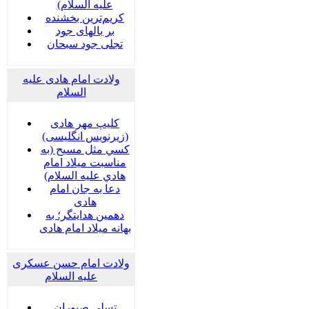
علیه السلام)
کریم‌ترین بخشنده
بر بالهای جود
تجلی جود سبحان
ولادت امام هادی علیه
السلام
کلیپ مهر هادی
(زیرنویس انگلیسی)
كسي مثل مسيح (به
مناسبت ميلاد امام
هادي عليه السلام)
دعا به جان امام
هادی
دهمین هدایتگر؛ به
بهانه میلاد امام هادی
ولادت امام حسن عسکری
علیه السلام
تسلی صبوران