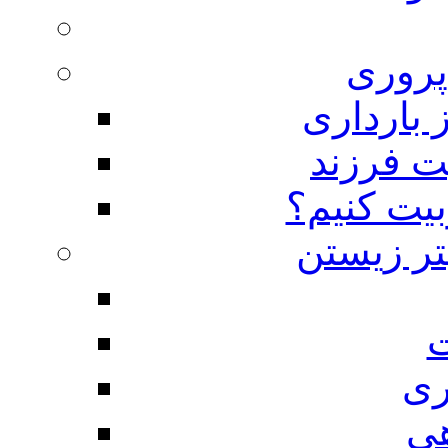
روری
 بارداری
ت فرزند
بیت کنیم؟
تر زیستن
ت
ری
هی