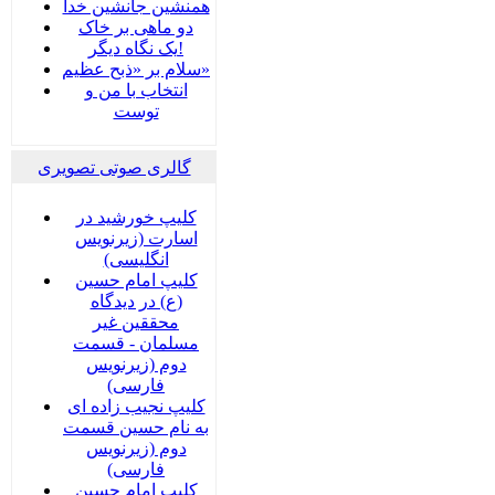
همنشین جانشین خدا
دو ماهی بر خاک
یک نگاه دیگر!
سلام بر «ذبح عظیم»
انتخاب با من و
توست
گالری صوتی تصویری
کلیپ خورشید در
اسارت (زیرنویس
انگلیسی)
کلیپ امام حسین
(ع) در دیدگاه
محققین غیر
مسلمان - قسمت
دوم (زیرنویس
فارسی)
کلیپ نجیب زاده ای
به نام حسین قسمت
دوم (زیرنویس
فارسی)
کلیپ امام حسین