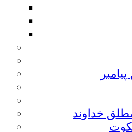
پیامبر
مطلق خداوند
لکوت