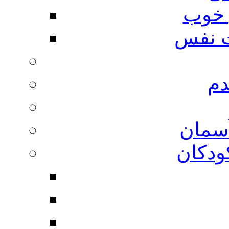
 خوب
 نفس
دم
آسمان
ودکان