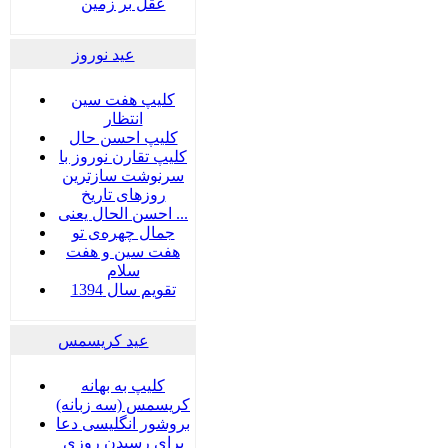
عقل بر زمین
عید نوروز
کلیپ هفت سین
انتظار
کلیپ احسن حال
کلیپ تقارن نوروز با
سرنوشت سازترین
روزهای تاریخ
احسن الحال یعنی ...
جمال چهره‌ی تو
هفت سين و هفت
سلام
تقویم سال 1394
عید کریسمس
کلیپ به بهانه
کریسمس (سه زبانه)
بروشور انگلیسی دعا
برای رسیدن روزی