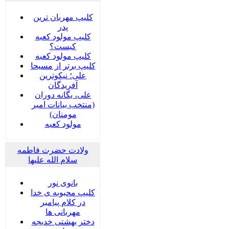
کلیپ مهربان ترین
پدر
کلیپ مولود کعبه
کیست؟
کلیپ مولود کعبه
کلیپ برتر از مسیحا
علی؛ نیکوترین
آفریدگان
علی، یگانه دوران
(منتخب بیانات امیر
مومنان)
مولود کعبه
ولادت حضرت فاطمه
سلام الله علیها
بانوی نور
کلیپ محبوبه ی خدا
در کلام پیامبر
مهربانی ها
دختر بهشتی خدیجه