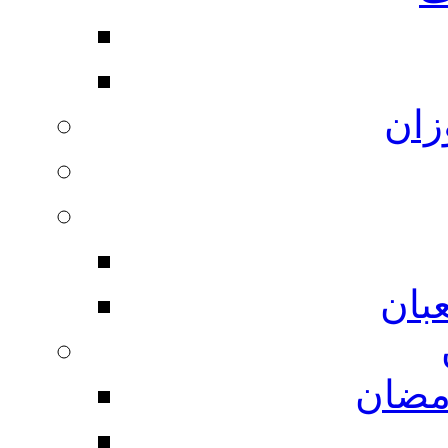
زان
بان
مضان