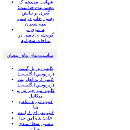
شهادت می‌دهم که
محمد بنده خداست؛
گذری بر نیایش
رسول خاتم در شب
نیمه شعبان
به سوی تو
گریخته‌ام؛ تأملی در
مناجات شعبانیه
مناسبت های ماه رمضان
کلیپ روز بازگشت
(زیرنویس انگلیسی)
کلیپ کریم اهل بیت
(زیرنویس انگلیسی)
کلیپ امیر جبرائیل و
میکائیل
کلیپ فرزند مکه و
منا
کلیپ دریای کرامت
علی؛ پناه امن خدا
منشور سعادتمندی
انسان