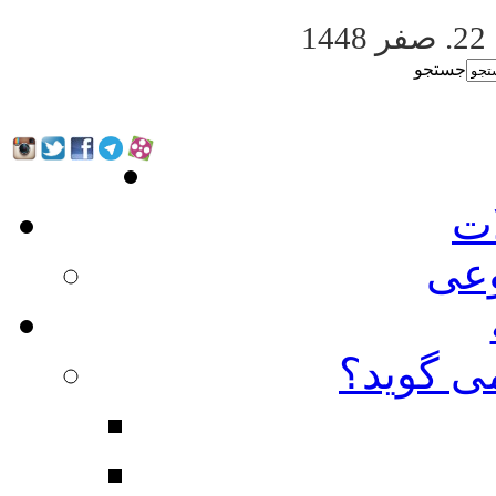
22. صفر 1448
جستجو
ات
عی
ی گوید؟