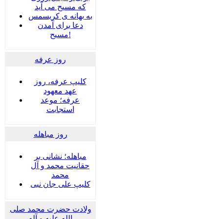
که مسیح می آید
به بهانه ی کریسمس
دعا برای آمدن
مسیح!
روز عرفه
کلیپ عرفه، روز
عهد معهود
عرفه؛ موعد
استجابت
روز مباهله
مباهله؛ نشانی بر
حقانیت محمد و آل
محمد
کلیپ علی جان نبی
ولادت حضرت محمد صلی
الله علیه و آله