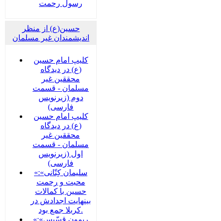
رسول رحمت
حسین(ع) از منظر
اندیشمندان غیر مسلمان
کلیپ امام حسین
(ع) در دیدگاه
محققین غیر
مسلمان - قسمت
دوم (زیرنویس
فارسی)
کلیپ امام حسین
(ع) در دیدگاه
محققین غیر
مسلمان - قسمت
اول (زیرنویس
فارسی)
«سلیمان کِتّانی»:
محبت و رحمت
حسین با کمالات
بینهایت اجدادش در
کربلا جمع بود.
«ریمون قسّیس»: