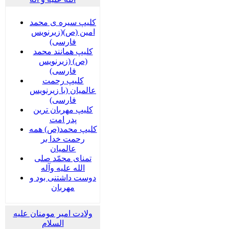
کلیپ سیره ی محمد
امین (ص)(زیرنویس
فارسی)
کلیپ همانند محمد
(ص) (زیرنویس
فارسی)
کلیپ رحمت
عالمیان (با زیرنویس
فارسی)
کلیپ مهربان ترین
پدر امت
کلیپ محمد(ص) همه
رحمت خدا بر
عالمیان
تمنای محمّد صلی
الله علیه وآله
دوست داشتنی بود و
مهربان
ولادت امیر مومنان علیه
السلام