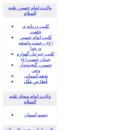
ولادت امام حسین علیه
السلام
کلیپ دردانه ی
خلقت
کلیپ امام حسین
(ع)، رحمت واسعه
ی خدا
کلیپ جبرئیل گهواره
جنبان حسین(ع)
حسین، گنجینه‌دار
وحی
تحفه آسمانی
فُطرُسِ مَلَک
ولادت امام سجاد علیه
السلام
تبسم آسمان
ولادت امام محمد باقر علیه