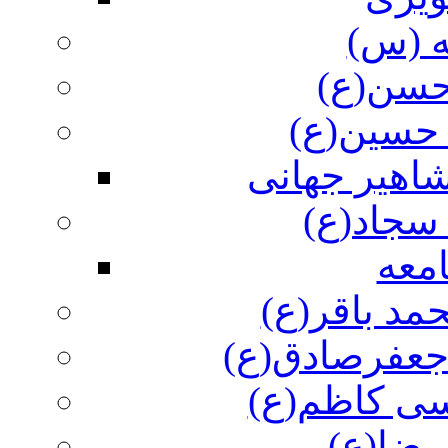
ه (س)
 حسن(ع)
 حسین(ع)
اهیر جهانی
سجاد(ع)
معه
مد باقر(ع)
 جعفرصادق(ع)
سی کاظم(ع)
رضا(ع)