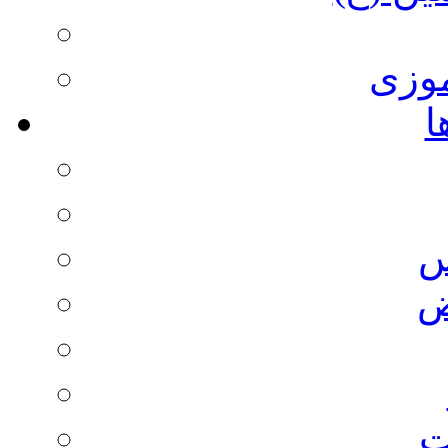
وزی
ا
س
ض
ت