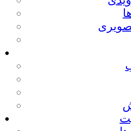
ا
صویری
ش
يت