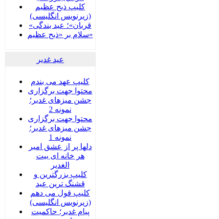
کلیپ ذبح عظیم
(زیرنویس انگلیسی)
«قربان»؛ عید بندگی
سلام بر «ذبح عظیم»
عید غدير
کلیپ عهد می بندم
محتوا جهت برگزاری
جشن میزهای غدیر؛
نمونه 2
محتوا جهت برگزاری
جشن میزهای غدیر؛
نمونه 1
دلها پر از عشق امیر
هر خانه ای بیت
الغدیر
کلیپ بزرگترین و
قشنگ ترین عید
کلیپ قول می دهم
(زیرنویس انگلیسی)
پیام غدیر؛ حاکمیت