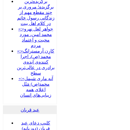
برگزیده‌ترین
برگزیده؛ مروری بر
چند مقطع مهم از
زندگانی رسول خاتم
در کلام اهل بیت
«جواهر لعل نهرو»:
محمد امین، مورد
محبت و اعتماد
مردم
«کارِن آرمسترانگ»:
محمد (ص)، اجرا
کننده‌ی ایده‌ی
برادری در عالی‌ترین
سطح
«آنه ماری شیمل»:
محمد(ص) مَثَل
اعلای همه
زیبایی‌های انسان
عید قربان
کلیپ دعای عید
قربان (دوزبانه)