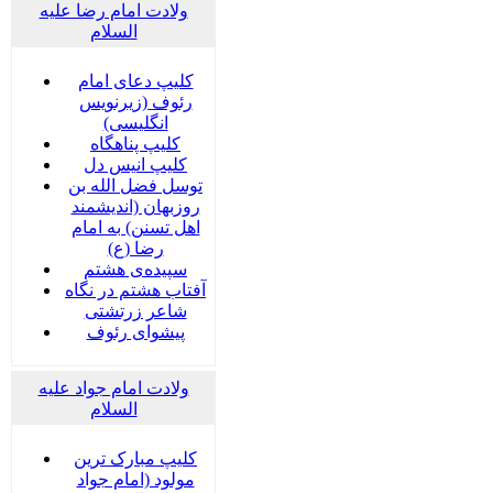
ولادت امام رضا علیه
السلام
کلیپ دعای امام
رئوف (زیرنویس
انگلیسی)
کلیپ پناهگاه
کلیپ انیس دل
توسل فضل الله بن
روزبهان (اندیشمند
اهل تسنن) به امام
رضا (ع)
سپیده‌ی هشتم
آفتاب هشتم در نگاه
شاعر زرتشتی
پیشوای رئوف
ولادت امام جواد علیه
السلام
کلیپ مبارک ترین
مولود (امام جواد