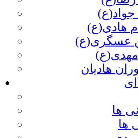
جواد(ع)
م هادی(ع)
 عسگری(ع)
مهدی(ع)
وران هادیان
ای
ی ها
 ها
ویدی