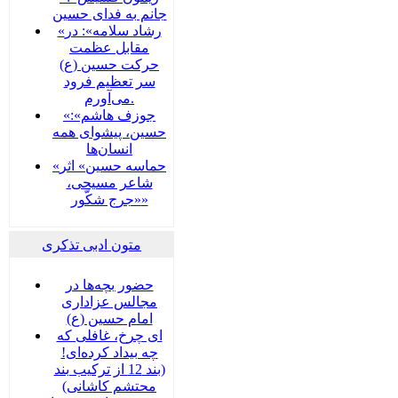
جانم به فدای حسین
«رشاد سلامه»: در
مقابل عظمت
حرکت حسین (ع)
سر تعظیم فرود
می‌آورم.
«جوزف هاشم»:
حسین، پیشوای همه
انسان‌ها
«حماسه حسین» اثر
شاعر مسیحی،
«جرج شکّور»
متون ادبی تذکری
حضور بچه‌‌‌ها در
مجالس عزاداری
امام حسین (ع)
ای چرخ، غافلی که
چه بیداد کرده‌ای!
(بند 12 از ترکیب بند
محتشم کاشانی)