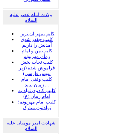
ولادت امام عصر علیه
السلام
کلیپ مهربان ترین
کلیپ چقدر شوق
آمدنش را داریم
کلیپ من و امام
زمان مهربونم
کلیپ نجات بخش
فراموش شده (زیر
نویس فارسی)
کلیپ وقتی امام
زمان بیاید ...
کلیپ کادوی تولد به
امام زمان (ع)
کلیپ امام مهربونم؛
تولدتون مبارک
شهادت امیر مومنان علیه
السلام