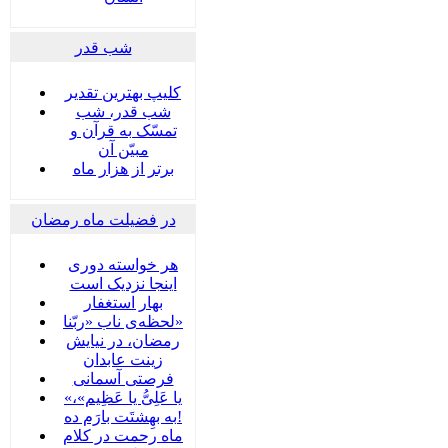
شب قدر
کلیپ بهترین تقدیر
شب قدر، شب
تمسّک به قرآن و
مبیّن آن
برتر از هزار ماه
در فضیلت ماه رمضان
هر خواسته دوری
اینجا نزدیک است
بهار استغفار
لحظه‌ی ناب «ربّنا»
رمضان، در نیایش
زینت عابدان
فرصتی آسمانی
«یا عَلِیُّ یا عَظِیم»،
به بهِشتَت بارَم ده!
ماه رحمت در کلام