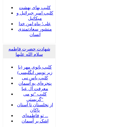
کلیپ بهای بهشت
کلیپ امیر جبرائیل و
میکائیل
علی؛ پناه امن خدا
منشور سعادتمندی
انسان
شهادت حضرت فاطمه
سلام الله علیها
کلیپ بانوی مهر (با
زیر نویس انگلیسی)
کلیپ یاس نبی
پنجره‌ای به آسمان
معرفت آل عبا
کلیپ "تو می
گریستی"
از نخلستان تا آستان
پاکان
تو فاطمه‌ای ...
اشک بر آسمان