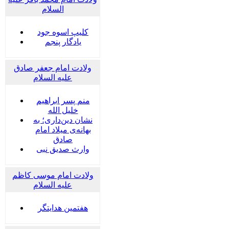
السلام
کلیپ اسوه جود
یادگار پنجم
ولادت امام جعفر صادق
علیه السلام
منم پسر ابراهیم
خلیل الله
نشان دین‌داری؛ به
بهانه‌ی میلاد امام
صادق
وارث صدیق نبی
ولادت امام موسی کاظم
علیه السلام
هفتمین هدایتگر