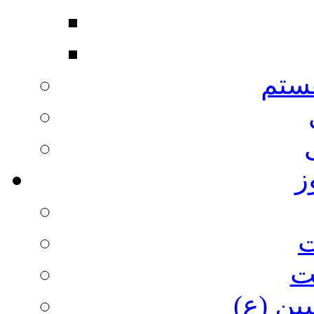
ستم
ز
ت
ت
ین (ع)