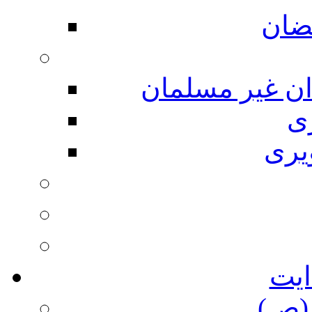
ضان
ان غیر مسلمان
ی
یری
ایت
(ص)