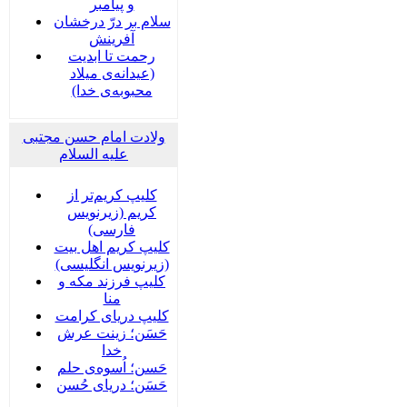
و پیامبر
سلام بر درّ درخشان
آفرینش
رحمت تا ابدیت
(عیدانه‌ی میلاد
محبوبه‌ی خدا)
ولادت امام حسن مجتبی
علیه السلام
کلیپ کریم‌تر از
کریم (زیرنویس
فارسی)
کلیپ کریم اهل بیت
(زیرنویس انگلیسی)
کلیپ فرزند مکه و
منا
کلیپ دریای کرامت
حَسَن؛ زینت عرش
خدا
حَسن؛ اُسوه‌ی حلم
حَسَن؛ دریای حُسن