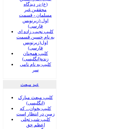
(ع) در دیدگاه
محققین غیر
مسلمان - قسمت
اول (زیرنویس
فارسی)
کلیپ نجیب زاده ای
به نام حسین قسمت
اول(زیرنویس
فارسی)
کلیپ همچنان
زنده(انگلیسی)
کلیپ به نام نامی
سر
عید مبعث
کلیپ مبعث مبارک
(انگلیسی)
کلیپ بخوان... که
زمین در انتظار است
کلیپ شب تجلی
اعظم حق