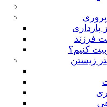
روری
 بارداری
ت فرزند
بیت کنیم؟
تر زیستن
ت
ری
هی