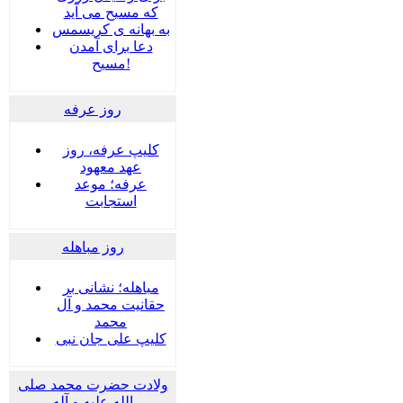
که مسیح می آید
به بهانه ی کریسمس
دعا برای آمدن
مسیح!
روز عرفه
کلیپ عرفه، روز
عهد معهود
عرفه؛ موعد
استجابت
روز مباهله
مباهله؛ نشانی بر
حقانیت محمد و آل
محمد
کلیپ علی جان نبی
ولادت حضرت محمد صلی
الله علیه و آله