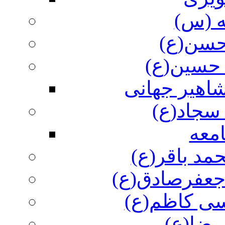
ه (س)
 حسن(ع)
 حسین(ع)
اهیر جهانی
سجاد(ع)
معه
مد باقر(ع)
 جعفرصادق(ع)
سی کاظم(ع)
رضا(ع)