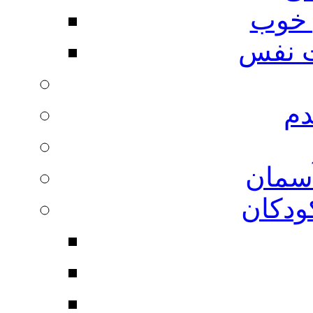
 خوب
 نفس
دم
آسمان
ودکان