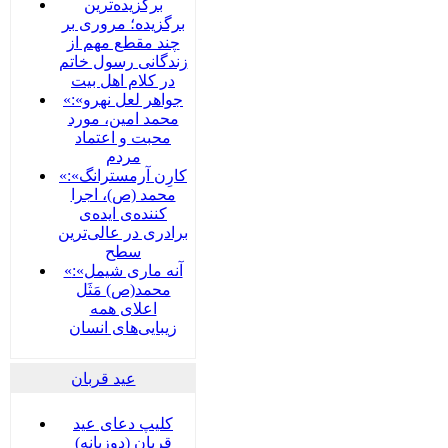
برگزیده‌ترین
برگزیده؛ مروری بر
چند مقطع مهم از
زندگانی رسول خاتم
در کلام اهل بیت
«جواهر لعل نهرو»:
محمد امین، مورد
محبت و اعتماد
مردم
«کارِن آرمسترانگ»:
محمد (ص)، اجرا
کننده‌ی ایده‌ی
برادری در عالی‌ترین
سطح
«آنه ماری شیمل»:
محمد(ص) مَثَل
اعلای همه
زیبایی‌های انسان
عید قربان
کلیپ دعای عید
قربان (دوزبانه)