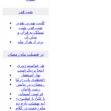
شب قدر
کلیپ بهترین تقدیر
شب قدر، شب
تمسّک به قرآن و
مبیّن آن
برتر از هزار ماه
در فضیلت ماه رمضان
هر خواسته دوری
اینجا نزدیک است
بهار استغفار
لحظه‌ی ناب «ربّنا»
رمضان، در نیایش
زینت عابدان
فرصتی آسمانی
«یا عَلِیُّ یا عَظِیم»،
به بهِشتَت بارَم ده!
ماه رحمت در کلام