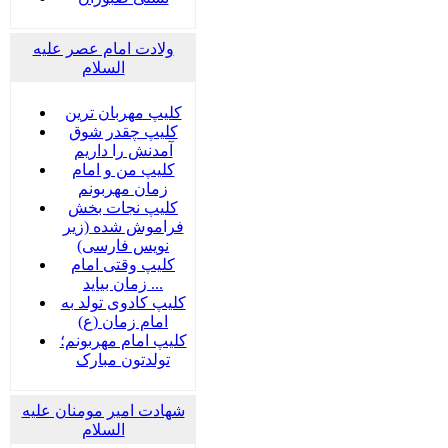
ولادت امام عصر علیه
السلام
کلیپ مهربان ترین
کلیپ چقدر شوق
آمدنش را داریم
کلیپ من و امام
زمان مهربونم
کلیپ نجات بخش
فراموش شده (زیر
نویس فارسی)
کلیپ وقتی امام
زمان بیاید ...
کلیپ کادوی تولد به
امام زمان (ع)
کلیپ امام مهربونم؛
تولدتون مبارک
شهادت امیر مومنان علیه
السلام