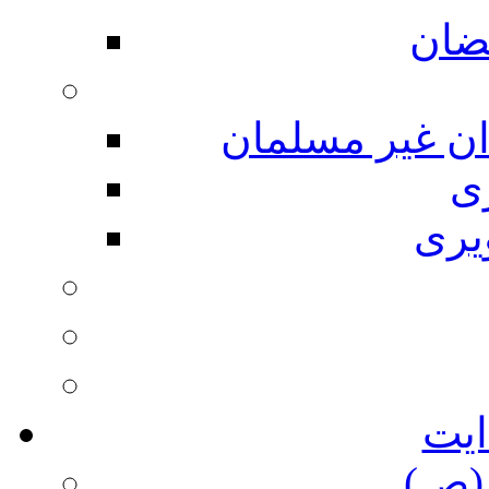
ضان
ان غیر مسلمان
ی
یری
ایت
(ص)