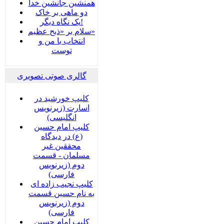
همنشین جانشین خدا
دو ماهی بر خاک
یک نگاه دیگر!
سلام بر «ذبح عظیم»
انتخاب با من و
توست
گالری صوتی تصویری
کلیپ خورشید در
اسارت (زیرنویس
انگلیسی)
کلیپ امام حسین
(ع) در دیدگاه
محققین غیر
مسلمان - قسمت
دوم (زیرنویس
فارسی)
کلیپ نجیب زاده ای
به نام حسین قسمت
دوم (زیرنویس
فارسی)
کلیپ امام حسین