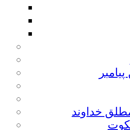
پیامبر
مطلق خداوند
لکوت