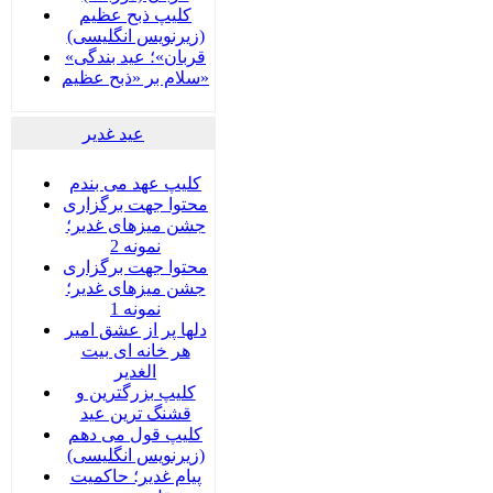
کلیپ ذبح عظیم
(زیرنویس انگلیسی)
«قربان»؛ عید بندگی
سلام بر «ذبح عظیم»
عید غدير
کلیپ عهد می بندم
محتوا جهت برگزاری
جشن میزهای غدیر؛
نمونه 2
محتوا جهت برگزاری
جشن میزهای غدیر؛
نمونه 1
دلها پر از عشق امیر
هر خانه ای بیت
الغدیر
کلیپ بزرگترین و
قشنگ ترین عید
کلیپ قول می دهم
(زیرنویس انگلیسی)
پیام غدیر؛ حاکمیت