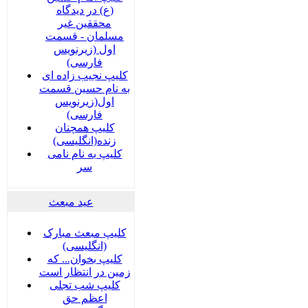
(ع) در دیدگاه
محققین غیر
مسلمان - قسمت
اول (زیرنویس
فارسی)
کلیپ نجیب زاده ای
به نام حسین قسمت
اول(زیرنویس
فارسی)
کلیپ همچنان
زنده(انگلیسی)
کلیپ به نام نامی
سر
عید مبعث
کلیپ مبعث مبارک
(انگلیسی)
کلیپ بخوان... که
زمین در انتظار است
کلیپ شب تجلی
اعظم حق