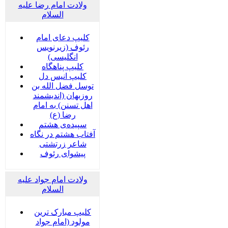
ولادت امام رضا علیه
السلام
کلیپ دعای امام
رئوف (زیرنویس
انگلیسی)
کلیپ پناهگاه
کلیپ انیس دل
توسل فضل الله بن
روزبهان (اندیشمند
اهل تسنن) به امام
رضا (ع)
سپیده‌ی هشتم
آفتاب هشتم در نگاه
شاعر زرتشتی
پیشوای رئوف
ولادت امام جواد علیه
السلام
کلیپ مبارک ترین
مولود (امام جواد