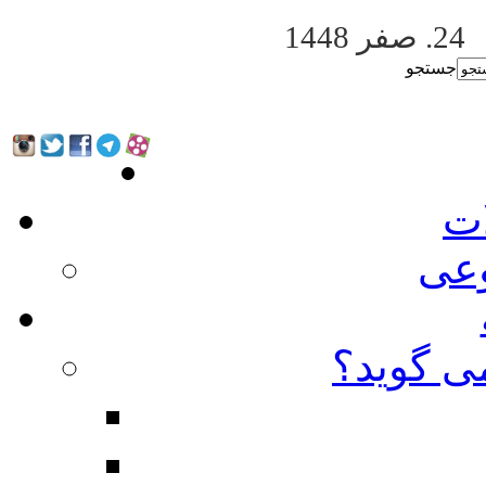
24. صفر 1448
جستجو
ات
عی
ی گوید؟