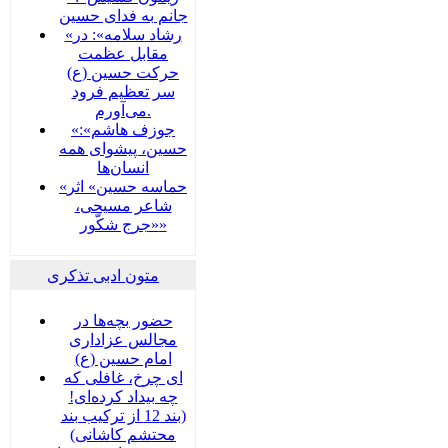
جانم به فدای حسین
«رشاد سلامه»: در
مقابل عظمت
حرکت حسین (ع)
سر تعظیم فرود
می‌آورم.
«جوزف هاشم»:
حسین، پیشوای همه
انسان‌ها
«حماسه حسین» اثر
شاعر مسیحی،
«جرج شکّور»
متون ادبی تذکری
حضور بچه‌‌‌ها در
مجالس عزاداری
امام حسین (ع)
ای چرخ، غافلی که
چه بیداد کرده‌ای!
(بند 12 از ترکیب بند
محتشم کاشانی)