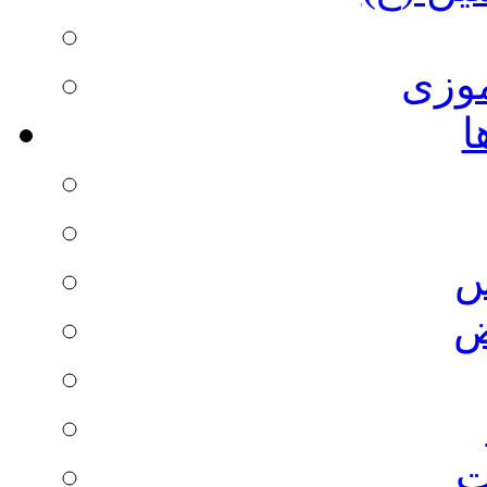
وزی
ا
س
ض
ت