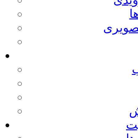
ا
صویری
ش
يت