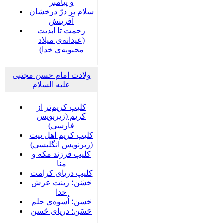
و پیامبر
سلام بر درّ درخشان
آفرینش
رحمت تا ابدیت
(عیدانه‌ی میلاد
محبوبه‌ی خدا)
ولادت امام حسن مجتبی
علیه السلام
کلیپ کریم‌تر از
کریم (زیرنویس
فارسی)
کلیپ کریم اهل بیت
(زیرنویس انگلیسی)
کلیپ فرزند مکه و
منا
کلیپ دریای کرامت
حَسَن؛ زینت عرش
خدا
حَسن؛ اُسوه‌ی حلم
حَسَن؛ دریای حُسن