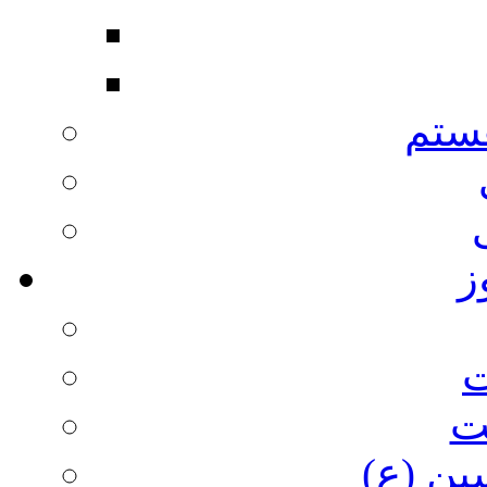
ستم
ز
ت
ت
ین (ع)