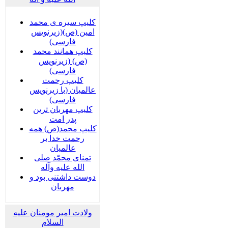
کلیپ سیره ی محمد
امین (ص)(زیرنویس
فارسی)
کلیپ همانند محمد
(ص) (زیرنویس
فارسی)
کلیپ رحمت
عالمیان (با زیرنویس
فارسی)
کلیپ مهربان ترین
پدر امت
کلیپ محمد(ص) همه
رحمت خدا بر
عالمیان
تمنای محمّد صلی
الله علیه وآله
دوست داشتنی بود و
مهربان
ولادت امیر مومنان علیه
السلام