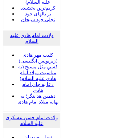
علیه السلام)
کریم‌ترین بخشنده
بر بالهای جود
تجلی جود سبحان
ولادت امام هادی علیه
السلام
کلیپ مهر هادی
(زیرنویس انگلیسی)
كسي مثل مسيح (به
مناسبت ميلاد امام
هادي عليه السلام)
دعا به جان امام
هادی
دهمین هدایتگر؛ به
بهانه میلاد امام هادی
ولادت امام حسن عسکری
علیه السلام
تسلی صبوران