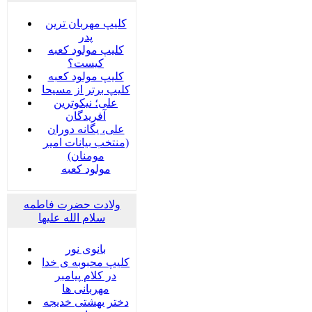
کلیپ مهربان ترین
پدر
کلیپ مولود کعبه
کیست؟
کلیپ مولود کعبه
کلیپ برتر از مسیحا
علی؛ نیکوترین
آفریدگان
علی، یگانه دوران
(منتخب بیانات امیر
مومنان)
مولود کعبه
ولادت حضرت فاطمه
سلام الله علیها
بانوی نور
کلیپ محبوبه ی خدا
در کلام پیامبر
مهربانی ها
دختر بهشتی خدیجه