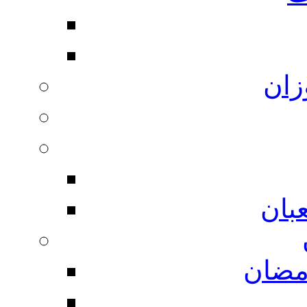
زان
بان
مضان