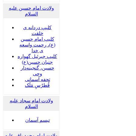
ولادت امام حسین علیه
السلام
کلیپ دردانه ی
خلقت
کلیپ امام حسین
(ع)، رحمت واسعه
ی خدا
کلیپ جبرئیل گهواره
جنبان حسین(ع)
حسین، گنجینه‌دار
وحی
تحفه آسمانی
فُطرُسِ مَلَک
ولادت امام سجاد علیه
السلام
تبسم آسمان
ولادت امام محمد باقر علیه