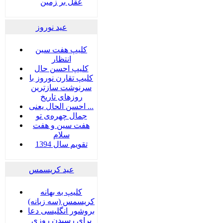
عقل بر زمین
عید نوروز
کلیپ هفت سین
انتظار
کلیپ احسن حال
کلیپ تقارن نوروز با
سرنوشت سازترین
روزهای تاریخ
احسن الحال یعنی ...
جمال چهره‌ی تو
هفت سين و هفت
سلام
تقویم سال 1394
عید کریسمس
کلیپ به بهانه
کریسمس (سه زبانه)
بروشور انگلیسی دعا
برای رسیدن روزی