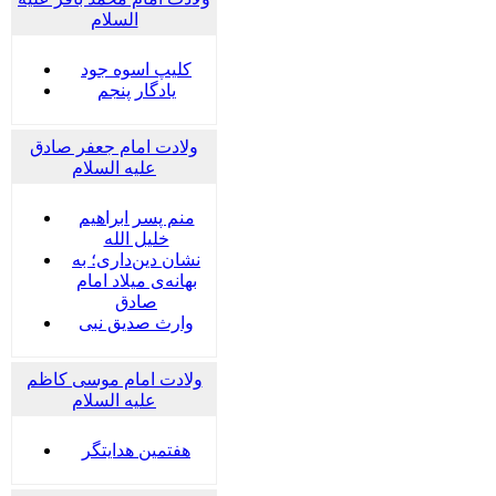
السلام
کلیپ اسوه جود
یادگار پنجم
ولادت امام جعفر صادق
علیه السلام
منم پسر ابراهیم
خلیل الله
نشان دین‌داری؛ به
بهانه‌ی میلاد امام
صادق
وارث صدیق نبی
ولادت امام موسی کاظم
علیه السلام
هفتمین هدایتگر