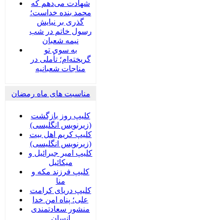
شهادت می‌دهم که
محمد بنده خداست؛
گذری بر نیایش
رسول خاتم در شب
نیمه شعبان
به سوی تو
گریخته‌ام؛ تأملی در
مناجات شعبانیه
مناسبت های ماه رمضان
کلیپ روز بازگشت
(زیرنویس انگلیسی)
کلیپ کریم اهل بیت
(زیرنویس انگلیسی)
کلیپ امیر جبرائیل و
میکائیل
کلیپ فرزند مکه و
منا
کلیپ دریای کرامت
علی؛ پناه امن خدا
منشور سعادتمندی
انسان