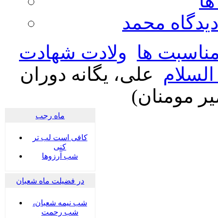
ها
ديدگاه محمد
ناسبت ها
ولادت شهادت
السلام
علی، یگانه دوران
یر مومنان)
ماه رجب
کافی است لب تر
کنی
شب آرزوها
در فضیلت ماه شعبان
شب نیمه شعبان،
شب رحمت