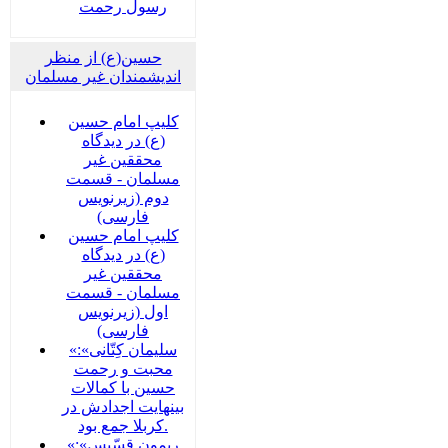
رسول رحمت
حسین(ع) از منظر
اندیشمندان غیر مسلمان
کلیپ امام حسین
(ع) در دیدگاه
محققین غیر
مسلمان - قسمت
دوم (زیرنویس
فارسی)
کلیپ امام حسین
(ع) در دیدگاه
محققین غیر
مسلمان - قسمت
اول (زیرنویس
فارسی)
«سلیمان کِتّانی»:
محبت و رحمت
حسین با کمالات
بینهایت اجدادش در
کربلا جمع بود.
«ریمون قسّیس»: