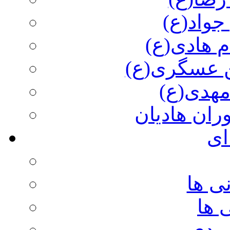
جواد(ع)
م هادی(ع)
 عسگری(ع)
مهدی(ع)
وران هادیان
ای
ی ها
 ها
ویدی