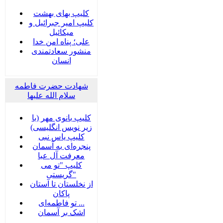
کلیپ بهای بهشت
کلیپ امیر جبرائیل و
میکائیل
علی؛ پناه امن خدا
منشور سعادتمندی
انسان
شهادت حضرت فاطمه
سلام الله علیها
کلیپ بانوی مهر (با
زیر نویس انگلیسی)
کلیپ یاس نبی
پنجره‌ای به آسمان
معرفت آل عبا
کلیپ "تو می
گریستی"
از نخلستان تا آستان
پاکان
تو فاطمه‌ای ...
اشک بر آسمان