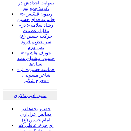
بینهایت اجدادش در
کربلا جمع بود.
«ریمون قسّیس»:
جانم به فدای حسین
«رشاد سلامه»: در
مقابل عظمت
حرکت حسین (ع)
سر تعظیم فرود
می‌آورم.
«جوزف هاشم»:
حسین، پیشوای همه
انسان‌ها
«حماسه حسین» اثر
شاعر مسیحی،
«جرج شکّور»
متون ادبی تذکری
حضور بچه‌‌‌ها در
مجالس عزاداری
امام حسین (ع)
ای چرخ، غافلی که
چه بیداد کرده‌ای!