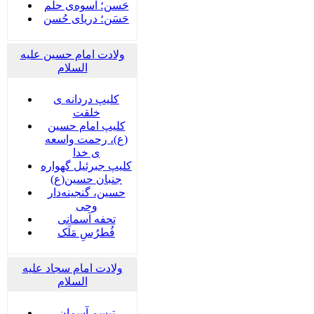
حَسن؛ اُسوه‌ی حلم
حَسَن؛ دریای حُسن
ولادت امام حسین علیه
السلام
کلیپ دردانه ی
خلقت
کلیپ امام حسین
(ع)، رحمت واسعه
ی خدا
کلیپ جبرئیل گهواره
جنبان حسین(ع)
حسین، گنجینه‌دار
وحی
تحفه آسمانی
فُطرُسِ مَلَک
ولادت امام سجاد علیه
السلام
تبسم آسمان