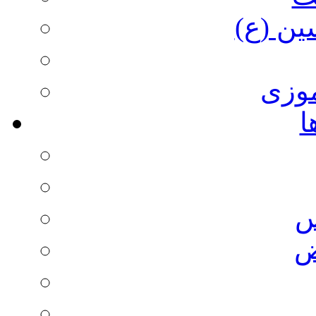
ین (ع)
وزی
ا
س
ض