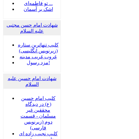
تو فاطمه‌ای ...
اشک بر آسمان
شهادت امام حسن مجتبی
علیه السلام
کلیپ تنهاترین ستاره
(زیرنویس انگلیسی)
غروب غریب مدینه
مزد رسول!
شهادت امام حسین علیه
السلام
کلیپ امام حسین
(ع) در دیدگاه
محققین غیر
مسلمان - قسمت
دوم (زیرنویس
فارسی)
کلیپ نجیب زاده ای