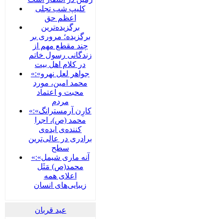
کلیپ شب تجلی
اعظم حق
برگزیده‌ترین
برگزیده؛ مروری بر
چند مقطع مهم از
زندگانی رسول خاتم
در کلام اهل بیت
«جواهر لعل نهرو»:
محمد امین، مورد
محبت و اعتماد
مردم
«کارِن آرمسترانگ»:
محمد (ص)، اجرا
کننده‌ی ایده‌ی
برادری در عالی‌ترین
سطح
«آنه ماری شیمل»:
محمد(ص) مَثَل
اعلای همه
زیبایی‌های انسان
عید قربان