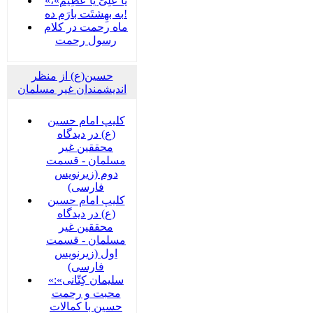
«یا عَلِیُّ یا عَظِیم»،
به بهِشتَت بارَم ده!
ماه رحمت در کلام
رسول رحمت
حسین(ع) از منظر
اندیشمندان غیر مسلمان
کلیپ امام حسین
(ع) در دیدگاه
محققین غیر
مسلمان - قسمت
دوم (زیرنویس
فارسی)
کلیپ امام حسین
(ع) در دیدگاه
محققین غیر
مسلمان - قسمت
اول (زیرنویس
فارسی)
«سلیمان کِتّانی»:
محبت و رحمت
حسین با کمالات