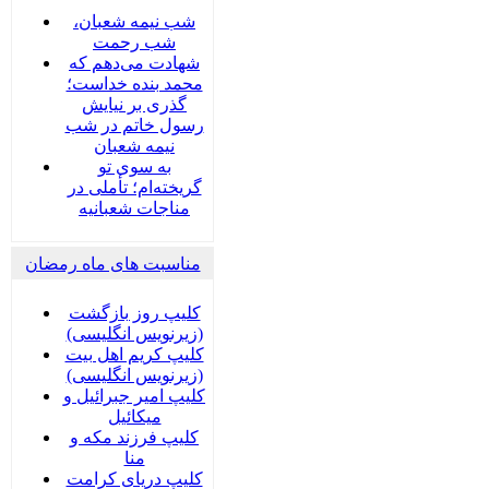
شب نیمه شعبان،
شب رحمت
شهادت می‌دهم که
محمد بنده خداست؛
گذری بر نیایش
رسول خاتم در شب
نیمه شعبان
به سوی تو
گریخته‌ام؛ تأملی در
مناجات شعبانیه
مناسبت های ماه رمضان
کلیپ روز بازگشت
(زیرنویس انگلیسی)
کلیپ کریم اهل بیت
(زیرنویس انگلیسی)
کلیپ امیر جبرائیل و
میکائیل
کلیپ فرزند مکه و
منا
کلیپ دریای کرامت