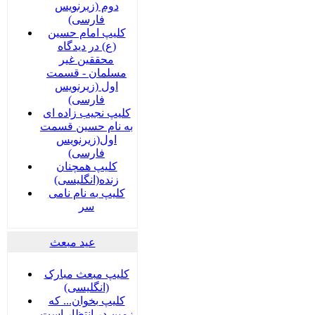
دوم (زیرنویس
فارسی)
کلیپ امام حسین
(ع) در دیدگاه
محققین غیر
مسلمان - قسمت
اول (زیرنویس
فارسی)
کلیپ نجیب زاده ای
به نام حسین قسمت
اول(زیرنویس
فارسی)
کلیپ همچنان
زنده(انگلیسی)
کلیپ به نام نامی
سر
عید مبعث
کلیپ مبعث مبارک
(انگلیسی)
کلیپ بخوان... که
زمین در انتظار است