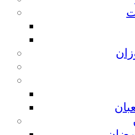
ت
زان
بان
مضان