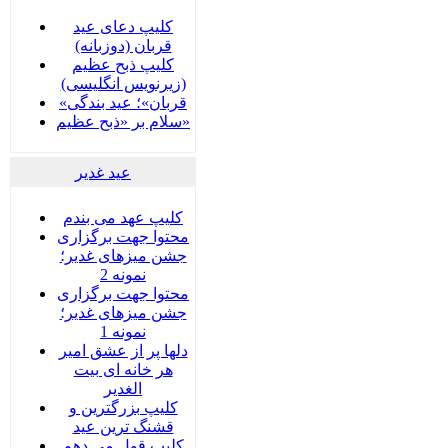
کلیپ دعای عید
قربان (دوزبانه)
کلیپ ذبح عظیم
(زیرنویس انگلیسی)
«قربان»؛ عید بندگی
سلام بر «ذبح عظیم»
عید غدير
کلیپ عهد می بندم
محتوا جهت برگزاری
جشن میزهای غدیر؛
نمونه 2
محتوا جهت برگزاری
جشن میزهای غدیر؛
نمونه 1
دلها پر از عشق امیر
هر خانه ای بیت
الغدیر
کلیپ بزرگترین و
قشنگ ترین عید
کلیپ قول می دهم