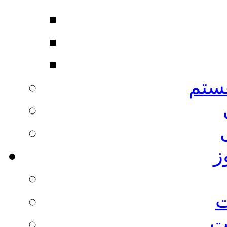
ستم
ز
ت
ت