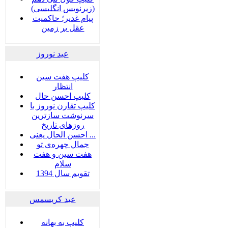
(زیرنویس انگلیسی)
پیام غدیر؛ حاکمیت
عقل بر زمین
عید نوروز
کلیپ هفت سین
انتظار
کلیپ احسن حال
کلیپ تقارن نوروز با
سرنوشت سازترین
روزهای تاریخ
احسن الحال یعنی ...
جمال چهره‌ی تو
هفت سين و هفت
سلام
تقویم سال 1394
عید کریسمس
کلیپ به بهانه