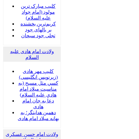
کلیپ مبارک ترین
مولود (امام جواد
علیه السلام)
کریم‌ترین بخشنده
بر بالهای جود
تجلی جود سبحان
ولادت امام هادی علیه
السلام
کلیپ مهر هادی
(زیرنویس انگلیسی)
كسي مثل مسيح (به
مناسبت ميلاد امام
هادي عليه السلام)
دعا به جان امام
هادی
دهمین هدایتگر؛ به
بهانه میلاد امام هادی
ولادت امام حسن عسکری