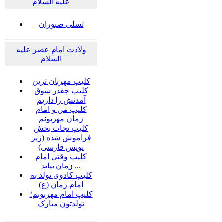
علیه السلام
تسلی صبوران
ولادت امام عصر علیه
السلام
کلیپ مهربان ترین
کلیپ چقدر شوق
آمدنش را داریم
کلیپ من و امام
زمان مهربونم
کلیپ نجات بخش
فراموش شده (زیر
نویس فارسی)
کلیپ وقتی امام
زمان بیاید ...
کلیپ کادوی تولد به
امام زمان (ع)
کلیپ امام مهربونم؛
تولدتون مبارک