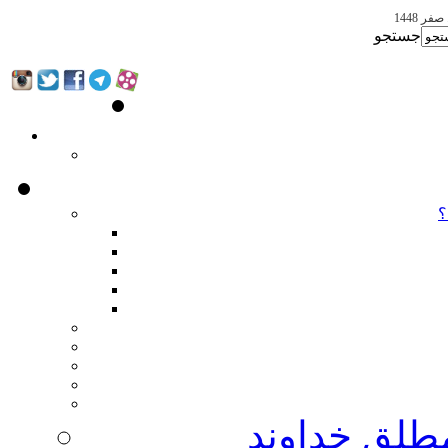
جستجو
؟
مطلق خداوند