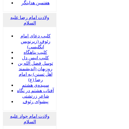
هفتمین هدایتگر
ولادت امام رضا علیه
السلام
کلیپ دعای امام
رئوف (زیرنویس
انگلیسی)
کلیپ پناهگاه
کلیپ انیس دل
توسل فضل الله بن
روزبهان (اندیشمند
اهل تسنن) به امام
رضا (ع)
سپیده‌ی هشتم
آفتاب هشتم در نگاه
شاعر زرتشتی
پیشوای رئوف
ولادت امام جواد علیه
السلام