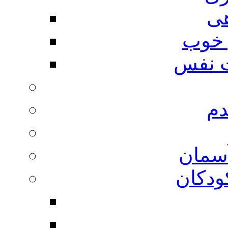
هی
 خوب
 نفس
دم
آسمان
ودکان