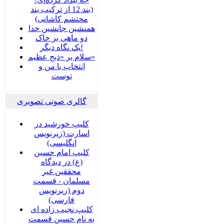
(بند 12 از ترکیب بند
محتشم کاشانی)
همنشین جانشین خدا
دو ماهی بر خاک
یک نگاه دیگر!
سلام بر «ذبح عظیم»
انتخاب با من و
توست
گالری صوتی تصویری
کلیپ خورشید در
اسارت (زیرنویس
انگلیسی)
کلیپ امام حسین
(ع) در دیدگاه
محققین غیر
مسلمان - قسمت
دوم (زیرنویس
فارسی)
کلیپ نجیب زاده ای
به نام حسین قسمت