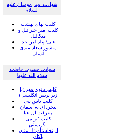
شهادت امیر مومنان علیه
السلام
کلیپ بهای بهشت
کلیپ امیر جبرائیل و
میکائیل
علی؛ پناه امن خدا
منشور سعادتمندی
انسان
شهادت حضرت فاطمه
سلام الله علیها
کلیپ بانوی مهر (با
زیر نویس انگلیسی)
کلیپ یاس نبی
پنجره‌ای به آسمان
معرفت آل عبا
کلیپ "تو می
گریستی"
از نخلستان تا آستان
پاکان