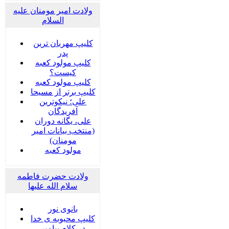
ولادت امیر مومنان علیه
السلام
کلیپ مهربان ترین
پدر
کلیپ مولود کعبه
کیست؟
کلیپ مولود کعبه
کلیپ برتر از مسیحا
علی؛ نیکوترین
آفریدگان
علی، یگانه دوران
(منتخب بیانات امیر
مومنان)
مولود کعبه
ولادت حضرت فاطمه
سلام الله علیها
بانوی نور
کلیپ محبوبه ی خدا
در کلام پیامبر