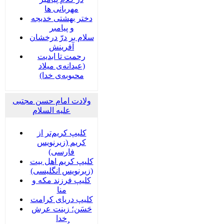
مهربانی ها
دختر بهشتی خدیجه
و پیامبر
سلام بر درّ درخشان
آفرینش
رحمت تا ابدیت
(عیدانه‌ی میلاد
محبوبه‌ی خدا)
ولادت امام حسن مجتبی
علیه السلام
کلیپ کریم‌تر از
کریم (زیرنویس
فارسی)
کلیپ کریم اهل بیت
(زیرنویس انگلیسی)
کلیپ فرزند مکه و
منا
کلیپ دریای کرامت
حَسَن؛ زینت عرش
خدا