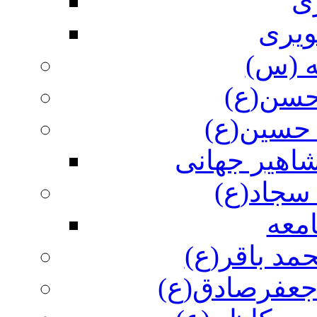
ی
ویری
ه (س)
 حسن(ع)
 حسین(ع)
اهیر جهانی
سجاد(ع)
معه
مد باقر(ع)
 جعفرصادق(ع)