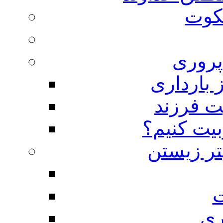
لکوت
روری
 بارداری
ت فرزند
بیت کنیم؟
تر زیستن
ت
ری