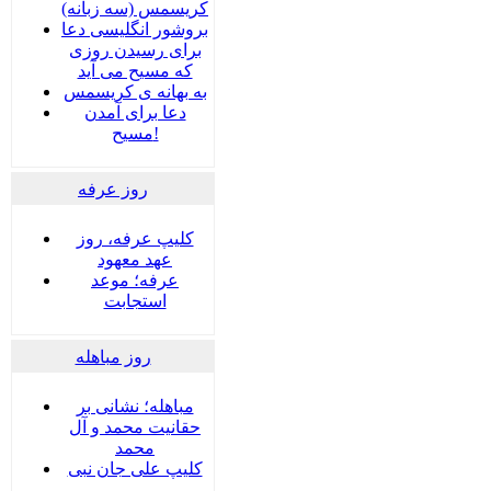
کریسمس (سه زبانه)
بروشور انگلیسی دعا
برای رسیدن روزی
که مسیح می آید
به بهانه ی کریسمس
دعا برای آمدن
مسیح!
روز عرفه
کلیپ عرفه، روز
عهد معهود
عرفه؛ موعد
استجابت
روز مباهله
مباهله؛ نشانی بر
حقانیت محمد و آل
محمد
کلیپ علی جان نبی