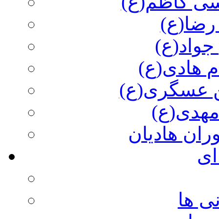
سی کاظم(ع)
رضا(ع)
جواد(ع)
م هادی(ع)
 عسگری(ع)
مهدی(ع)
وران هادیان
ای
ی ها