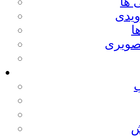
 ها
ویدی
ا
صویری
ش