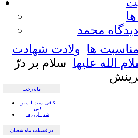
يت
ها
ديدگاه محمد
ناسبت ها
ولادت شهادت
 الله علیها
سلام بر درّ
رینش
ماه رجب
کافی است لب تر
کنی
شب آرزوها
در فضیلت ماه شعبان