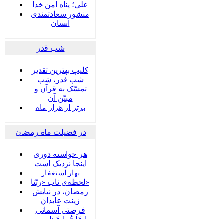
علی؛ پناه امن خدا
منشور سعادتمندی
انسان
شب قدر
کلیپ بهترین تقدیر
شب قدر، شب
تمسّک به قرآن و
مبیّن آن
برتر از هزار ماه
در فضیلت ماه رمضان
هر خواسته دوری
اینجا نزدیک است
بهار استغفار
لحظه‌ی ناب «ربّنا»
رمضان، در نیایش
زینت عابدان
فرصتی آسمانی