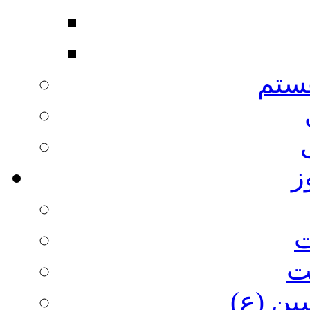
ستم
ز
ت
ت
ین (ع)