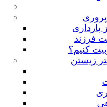
روری
 بارداری
ت فرزند
بیت کنیم؟
تر زیستن
ت
ری
هی