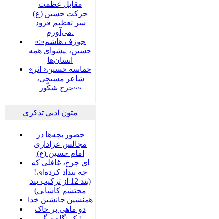
مقابل عظمت
حرکت حسین (ع)
سر تعظیم فرود
می‌آورم.
«جوزف هاشم»:
حسین، پیشوای همه
انسان‌ها
«حماسه حسین» اثر
شاعر مسیحی،
«جرج شکّور»
متون ادبی تذکری
حضور بچه‌‌‌ها در
مجالس عزاداری
امام حسین (ع)
ای چرخ، غافلی که
چه بیداد کرده‌ای!
(بند 12 از ترکیب بند
محتشم کاشانی)
همنشین جانشین خدا
دو ماهی بر خاک
یک نگاه دیگر!