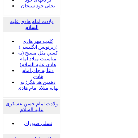
تجلی جود سبحان
ولادت امام هادی علیه
السلام
کلیپ مهر هادی
(زیرنویس انگلیسی)
كسي مثل مسيح (به
مناسبت ميلاد امام
هادي عليه السلام)
دعا به جان امام
هادی
دهمین هدایتگر؛ به
بهانه میلاد امام هادی
ولادت امام حسن عسکری
علیه السلام
تسلی صبوران