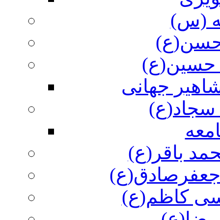
ه (س)
 حسن(ع)
 حسین(ع)
اهیر جهانی
سجاد(ع)
معه
مد باقر(ع)
 جعفرصادق(ع)
سی کاظم(ع)
رضا(ع)