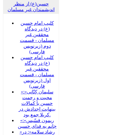
حسین(ع) از منظر
اندیشمندان غیر مسلمان
کلیپ امام حسین
(ع) در دیدگاه
محققین غیر
مسلمان - قسمت
دوم (زیرنویس
فارسی)
کلیپ امام حسین
(ع) در دیدگاه
محققین غیر
مسلمان - قسمت
اول (زیرنویس
فارسی)
«سلیمان کِتّانی»:
محبت و رحمت
حسین با کمالات
بینهایت اجدادش در
کربلا جمع بود.
«ریمون قسّیس»:
جانم به فدای حسین
«رشاد سلامه»: در