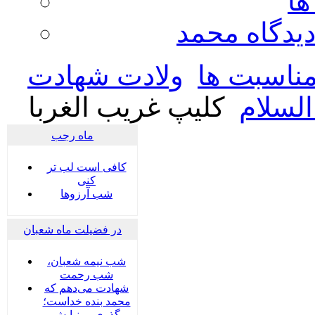
ها
ديدگاه محمد
ناسبت ها
ولادت شهادت
السلام
کلیپ غریب الغربا
ماه رجب
کافی است لب تر
کنی
شب آرزوها
در فضیلت ماه شعبان
شب نیمه شعبان،
شب رحمت
شهادت می‌دهم که
محمد بنده خداست؛
گذری بر نیایش