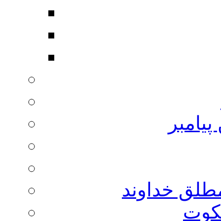
پیامبر
مطلق خداوند
لکوت