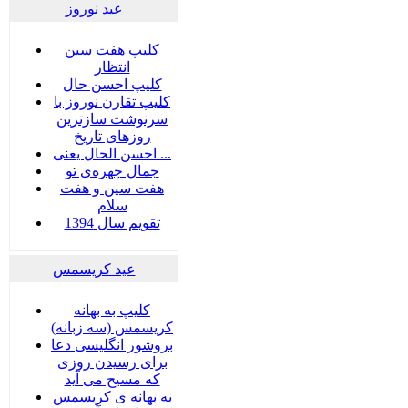
عید نوروز
کلیپ هفت سین
انتظار
کلیپ احسن حال
کلیپ تقارن نوروز با
سرنوشت سازترین
روزهای تاریخ
احسن الحال یعنی ...
جمال چهره‌ی تو
هفت سين و هفت
سلام
تقویم سال 1394
عید کریسمس
کلیپ به بهانه
کریسمس (سه زبانه)
بروشور انگلیسی دعا
برای رسیدن روزی
که مسیح می آید
به بهانه ی کریسمس