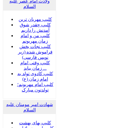
ولادت امام عصر علیه
السلام
کلیپ مهربان ترین
کلیپ چقدر شوق
آمدنش را داریم
کلیپ من و امام
زمان مهربونم
کلیپ نجات بخش
فراموش شده (زیر
نویس فارسی)
کلیپ وقتی امام
زمان بیاید ...
کلیپ کادوی تولد به
امام زمان (ع)
کلیپ امام مهربونم؛
تولدتون مبارک
شهادت امیر مومنان علیه
السلام
کلیپ بهای بهشت