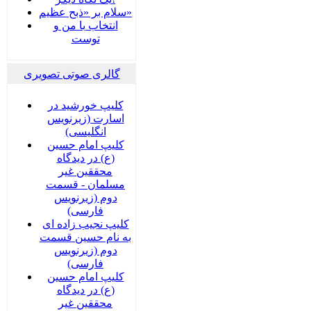
سلام بر «ذبح عظیم»
انتخاب با من و
توست
گالری صوتی تصویری
کلیپ خورشید در
اسارت (زیرنویس
انگلیسی)
کلیپ امام حسین
(ع) در دیدگاه
محققین غیر
مسلمان - قسمت
دوم (زیرنویس
فارسی)
کلیپ نجیب زاده ای
به نام حسین قسمت
دوم (زیرنویس
فارسی)
کلیپ امام حسین
(ع) در دیدگاه
محققین غیر