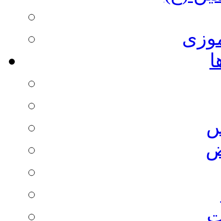
وزی
ا
س
ض
ت