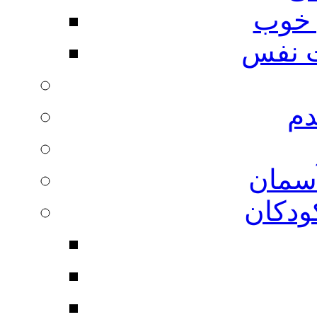
 خوب
 نفس
دم
آسمان
ودکان