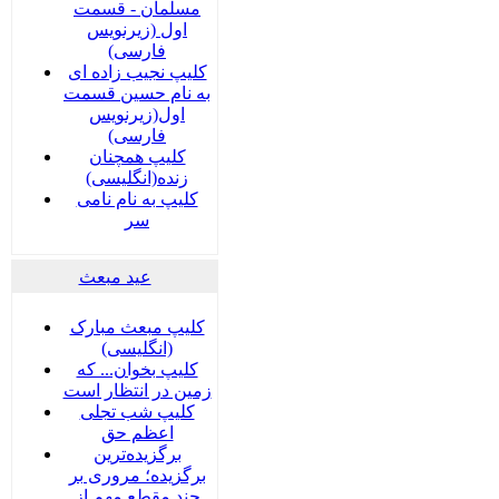
مسلمان - قسمت
اول (زیرنویس
فارسی)
کلیپ نجیب زاده ای
به نام حسین قسمت
اول(زیرنویس
فارسی)
کلیپ همچنان
زنده(انگلیسی)
کلیپ به نام نامی
سر
عید مبعث
کلیپ مبعث مبارک
(انگلیسی)
کلیپ بخوان... که
زمین در انتظار است
کلیپ شب تجلی
اعظم حق
برگزیده‌ترین
برگزیده؛ مروری بر
چند مقطع مهم از