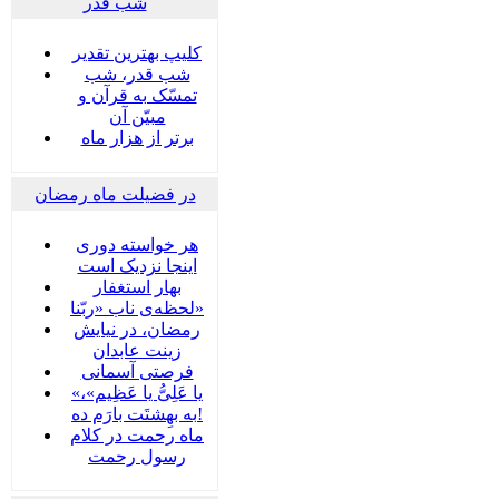
شب قدر
کلیپ بهترین تقدیر
شب قدر، شب
تمسّک به قرآن و
مبیّن آن
برتر از هزار ماه
در فضیلت ماه رمضان
هر خواسته دوری
اینجا نزدیک است
بهار استغفار
لحظه‌ی ناب «ربّنا»
رمضان، در نیایش
زینت عابدان
فرصتی آسمانی
«یا عَلِیُّ یا عَظِیم»،
به بهِشتَت بارَم ده!
ماه رحمت در کلام
رسول رحمت