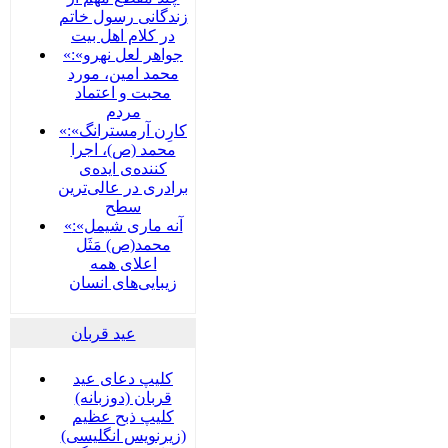
زندگانی رسول خاتم
در کلام اهل بیت
«جواهر لعل نهرو»:
محمد امین، مورد
محبت و اعتماد
مردم
«کارِن آرمسترانگ»:
محمد (ص)، اجرا
کننده‌ی ایده‌ی
برادری در عالی‌ترین
سطح
«آنه ماری شیمل»:
محمد(ص) مَثَل
اعلای همه
زیبایی‌های انسان
عید قربان
کلیپ دعای عید
قربان (دوزبانه)
کلیپ ذبح عظیم
(زیرنویس انگلیسی)