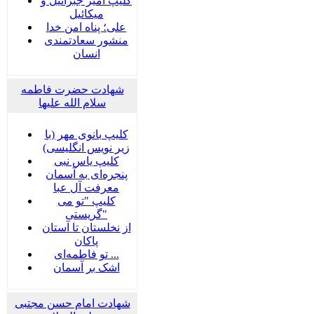
کلیپ امیر جبرائیل و
میکائیل
علی؛ پناه امن خدا
منشور سعادتمندی
انسان
شهادت حضرت فاطمه
سلام الله علیها
کلیپ بانوی مهر (با
زیر نویس انگلیسی)
کلیپ یاس نبی
پنجره‌ای به آسمان
معرفت آل عبا
کلیپ "تو می
گریستی"
از نخلستان تا آستان
پاکان
تو فاطمه‌ای ...
اشک بر آسمان
شهادت امام حسن مجتبی