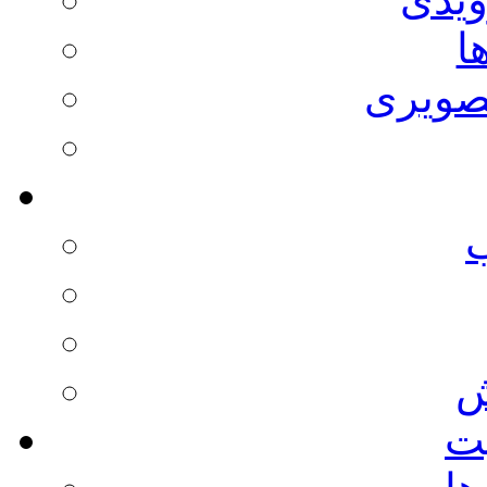
ا
صویری
ش
يت