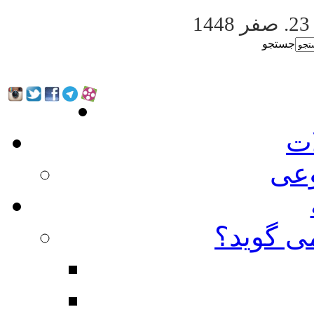
. صفر 1448
جستجو
ات
عی
ی گوید؟