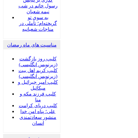
رسول خاتم در شب
نیمه شعبان
به سوی تو
گریخته‌ام؛ تأملی در
مناجات شعبانیه
مناسبت های ماه رمضان
کلیپ روز بازگشت
(زیرنویس انگلیسی)
کلیپ کریم اهل بیت
(زیرنویس انگلیسی)
کلیپ امیر جبرائیل و
میکائیل
کلیپ فرزند مکه و
منا
کلیپ دریای کرامت
علی؛ پناه امن خدا
منشور سعادتمندی
انسان