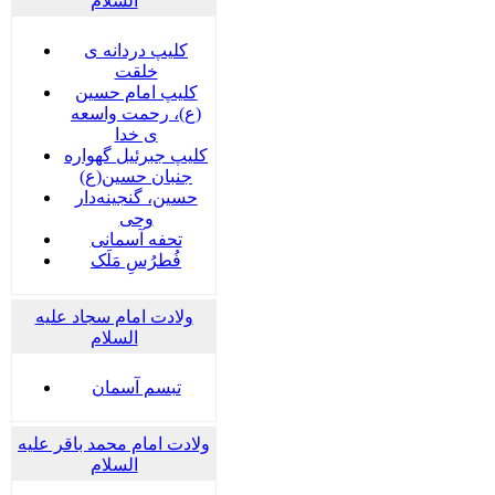
السلام
کلیپ دردانه ی
خلقت
کلیپ امام حسین
(ع)، رحمت واسعه
ی خدا
کلیپ جبرئیل گهواره
جنبان حسین(ع)
حسین، گنجینه‌دار
وحی
تحفه آسمانی
فُطرُسِ مَلَک
ولادت امام سجاد علیه
السلام
تبسم آسمان
ولادت امام محمد باقر علیه
السلام