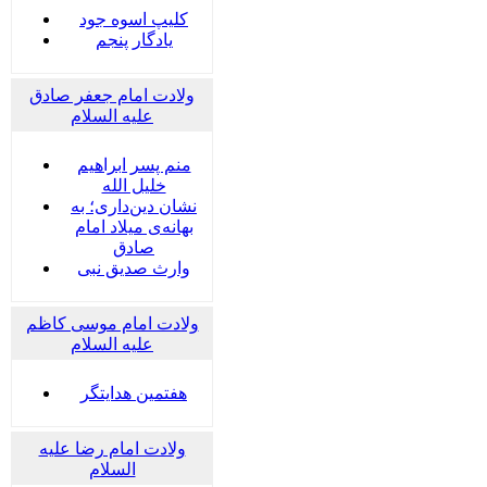
کلیپ اسوه جود
یادگار پنجم
ولادت امام جعفر صادق
علیه السلام
منم پسر ابراهیم
خلیل الله
نشان دین‌داری؛ به
بهانه‌ی میلاد امام
صادق
وارث صدیق نبی
ولادت امام موسی کاظم
علیه السلام
هفتمین هدایتگر
ولادت امام رضا علیه
السلام