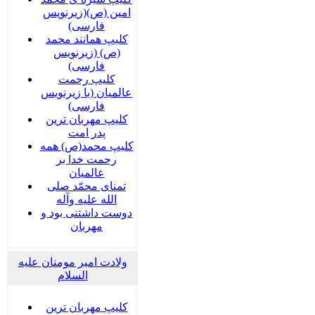
امین (ص)(زیرنویس
فارسی)
کلیپ همانند محمد
(ص) (زیرنویس
فارسی)
کلیپ رحمت
عالمیان (با زیرنویس
فارسی)
کلیپ مهربان ترین
پدر امت
کلیپ محمد(ص) همه
رحمت خدا بر
عالمیان
تمنای محمّد صلی
الله علیه وآله
دوست داشتنی بود و
مهربان
ولادت امیر مومنان علیه
السلام
کلیپ مهربان ترین