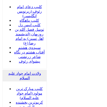
کلیپ دعای امام
رئوف (زیرنویس
انگلیسی)
کلیپ پناهگاه
کلیپ انیس دل
توسل فضل الله بن
روزبهان (اندیشمند
اهل تسنن) به امام
رضا (ع)
سپیده‌ی هشتم
آفتاب هشتم در نگاه
شاعر زرتشتی
پیشوای رئوف
ولادت امام جواد علیه
السلام
کلیپ مبارک ترین
مولود (امام جواد
علیه السلام)
کریم‌ترین بخشنده
بر بالهای جود