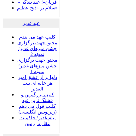
«قربان»؛ عید بندگی
سلام بر «ذبح عظیم»
عید غدير
کلیپ عهد می بندم
محتوا جهت برگزاری
جشن میزهای غدیر؛
نمونه 2
محتوا جهت برگزاری
جشن میزهای غدیر؛
نمونه 1
دلها پر از عشق امیر
هر خانه ای بیت
الغدیر
کلیپ بزرگترین و
قشنگ ترین عید
کلیپ قول می دهم
(زیرنویس انگلیسی)
پیام غدیر؛ حاکمیت
عقل بر زمین