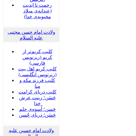
رحمت تا ابدیت
(عیدانه‌ی میلاد
محبوبه‌ی خدا)
ولادت امام حسن مجتبی
علیه السلام
کلیپ کریم‌تر از
کریم (زیرنویس
فارسی)
کلیپ کریم اهل بیت
(زیرنویس انگلیسی)
کلیپ فرزند مکه و
منا
کلیپ دریای کرامت
حَسَن؛ زینت عرش
خدا
حَسن؛ اُسوه‌ی حلم
حَسَن؛ دریای حُسن
ولادت امام حسین علیه