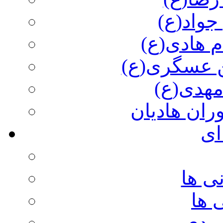
جواد(ع)
م هادی(ع)
 عسگری(ع)
مهدی(ع)
وران هادیان
ای
ی ها
 ها
ویدی