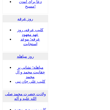
دعا برای آمدن
مسیح!
روز عرفه
کلیپ عرفه، روز
عهد معهود
عرفه؛ موعد
استجابت
روز مباهله
مباهله؛ نشانی بر
حقانیت محمد و آل
محمد
کلیپ علی جان نبی
ولادت حضرت محمد صلی
الله علیه و آله
کلیپ سیره ی محمد