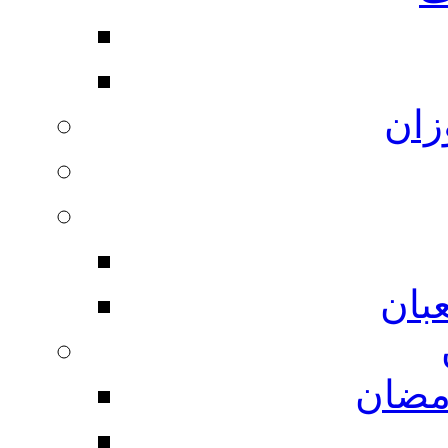
زان
بان
مضان