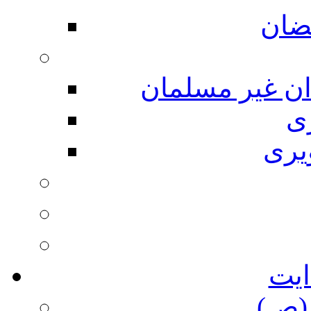
ضان
ان غیر مسلمان
ی
یری
ایت
(ص)