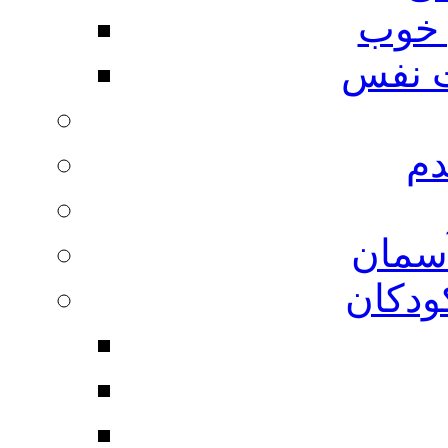
 خوب
 نفس
دم
آسمان
ودکان