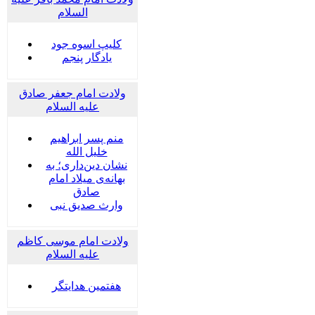
السلام
کلیپ اسوه جود
یادگار پنجم
ولادت امام جعفر صادق
علیه السلام
منم پسر ابراهیم
خلیل الله
نشان دین‌داری؛ به
بهانه‌ی میلاد امام
صادق
وارث صدیق نبی
ولادت امام موسی کاظم
علیه السلام
هفتمین هدایتگر