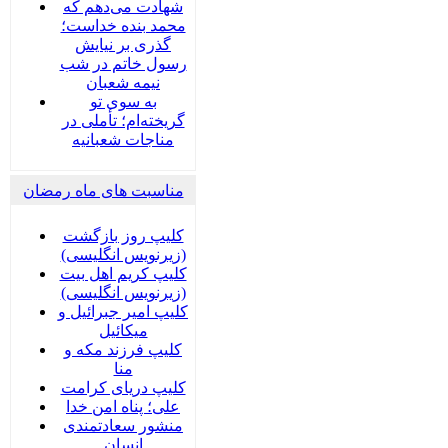
شهادت می‌دهم که
محمد بنده خداست؛
گذری بر نیایش
رسول خاتم در شب
نیمه شعبان
به سوی تو
گریخته‌ام؛ تأملی در
مناجات شعبانیه
مناسبت های ماه رمضان
کلیپ روز بازگشت
(زیرنویس انگلیسی)
کلیپ کریم اهل بیت
(زیرنویس انگلیسی)
کلیپ امیر جبرائیل و
میکائیل
کلیپ فرزند مکه و
منا
کلیپ دریای کرامت
علی؛ پناه امن خدا
منشور سعادتمندی
انسان