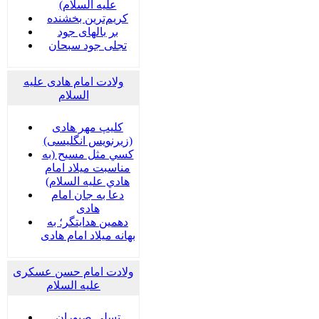
علیه السلام)
کریم‌ترین بخشنده
بر بالهای جود
تجلی جود سبحان
ولادت امام هادی علیه
السلام
کلیپ مهر هادی
(زیرنویس انگلیسی)
كسي مثل مسيح (به
مناسبت ميلاد امام
هادي عليه السلام)
دعا به جان امام
هادی
دهمین هدایتگر؛ به
بهانه میلاد امام هادی
ولادت امام حسن عسکری
علیه السلام
تسلی صبوران