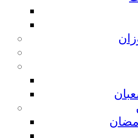
زان
بان
مضان