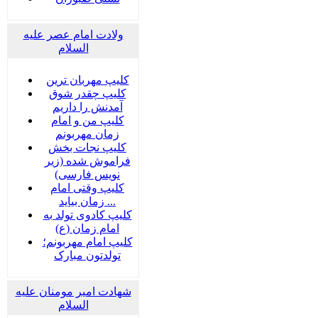
ولادت امام عصر علیه
السلام
کلیپ مهربان ترین
کلیپ چقدر شوق
آمدنش را داریم
کلیپ من و امام
زمان مهربونم
کلیپ نجات بخش
فراموش شده (زیر
نویس فارسی)
کلیپ وقتی امام
زمان بیاید ...
کلیپ کادوی تولد به
امام زمان (ع)
کلیپ امام مهربونم؛
تولدتون مبارک
شهادت امیر مومنان علیه
السلام