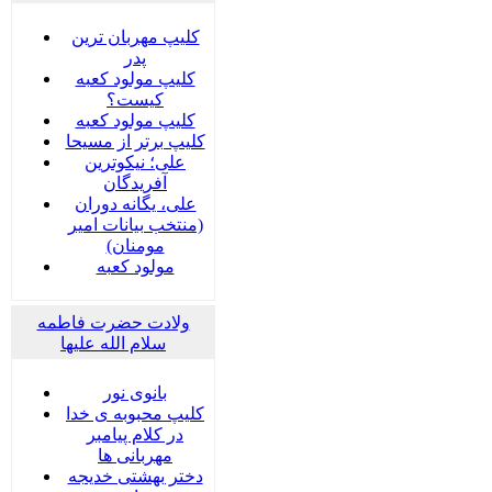
کلیپ مهربان ترین
پدر
کلیپ مولود کعبه
کیست؟
کلیپ مولود کعبه
کلیپ برتر از مسیحا
علی؛ نیکوترین
آفریدگان
علی، یگانه دوران
(منتخب بیانات امیر
مومنان)
مولود کعبه
ولادت حضرت فاطمه
سلام الله علیها
بانوی نور
کلیپ محبوبه ی خدا
در کلام پیامبر
مهربانی ها
دختر بهشتی خدیجه