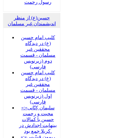
رسول رحمت
حسین(ع) از منظر
اندیشمندان غیر مسلمان
کلیپ امام حسین
(ع) در دیدگاه
محققین غیر
مسلمان - قسمت
دوم (زیرنویس
فارسی)
کلیپ امام حسین
(ع) در دیدگاه
محققین غیر
مسلمان - قسمت
اول (زیرنویس
فارسی)
«سلیمان کِتّانی»:
محبت و رحمت
حسین با کمالات
بینهایت اجدادش در
کربلا جمع بود.
«ریمون قسّیس»: