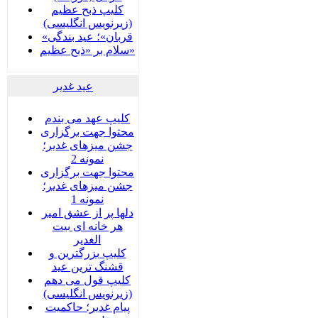
کلیپ ذبح عظیم
(زیرنویس انگلیسی)
«قربان»؛ عید بندگی
سلام بر «ذبح عظیم»
عید غدير
کلیپ عهد می بندم
محتوا جهت برگزاری
جشن میزهای غدیر؛
نمونه 2
محتوا جهت برگزاری
جشن میزهای غدیر؛
نمونه 1
دلها پر از عشق امیر
هر خانه ای بیت
الغدیر
کلیپ بزرگترین و
قشنگ ترین عید
کلیپ قول می دهم
(زیرنویس انگلیسی)
پیام غدیر؛ حاکمیت