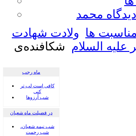
ها
ديدگاه محمد
ناسبت ها
ولادت شهادت
 علیه السلام
شکافنده‌ی
ماه رجب
کافی است لب تر
کنی
شب آرزوها
در فضیلت ماه شعبان
شب نیمه شعبان،
شب رحمت