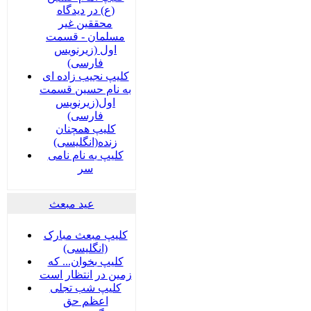
(ع) در دیدگاه
محققین غیر
مسلمان - قسمت
اول (زیرنویس
فارسی)
کلیپ نجیب زاده ای
به نام حسین قسمت
اول(زیرنویس
فارسی)
کلیپ همچنان
زنده(انگلیسی)
کلیپ به نام نامی
سر
عید مبعث
کلیپ مبعث مبارک
(انگلیسی)
کلیپ بخوان... که
زمین در انتظار است
کلیپ شب تجلی
اعظم حق