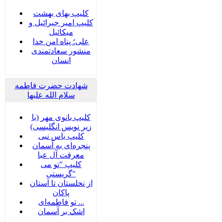
کلیپ بهای بهشت
کلیپ امیر جبرائیل و
میکائیل
علی؛ پناه امن خدا
منشور سعادتمندی
انسان
شهادت حضرت فاطمه
سلام الله علیها
کلیپ بانوی مهر (با
زیر نویس انگلیسی)
کلیپ یاس نبی
پنجره‌ای به آسمان
معرفت آل عبا
کلیپ "تو می
گریستی"
از نخلستان تا آستان
پاکان
تو فاطمه‌ای ...
اشک بر آسمان