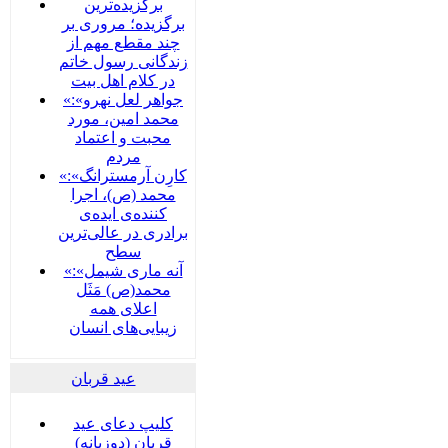
برگزیده‌ترین
برگزیده؛ مروری بر
چند مقطع مهم از
زندگانی رسول خاتم
در کلام اهل بیت
«جواهر لعل نهرو»:
محمد امین، مورد
محبت و اعتماد
مردم
«کارِن آرمسترانگ»:
محمد (ص)، اجرا
کننده‌ی ایده‌ی
برادری در عالی‌ترین
سطح
«آنه ماری شیمل»:
محمد(ص) مَثَل
اعلای همه
زیبایی‌های انسان
عید قربان
کلیپ دعای عید
قربان (دوزبانه)