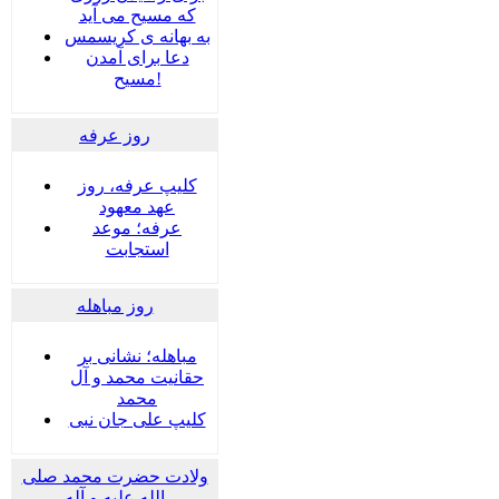
که مسیح می آید
به بهانه ی کریسمس
دعا برای آمدن
مسیح!
روز عرفه
کلیپ عرفه، روز
عهد معهود
عرفه؛ موعد
استجابت
روز مباهله
مباهله؛ نشانی بر
حقانیت محمد و آل
محمد
کلیپ علی جان نبی
ولادت حضرت محمد صلی
الله علیه و آله