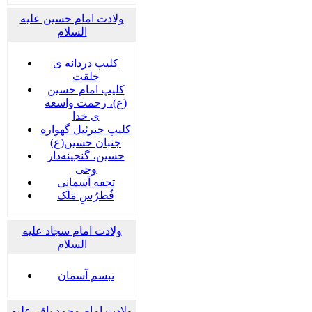
ولادت امام حسین علیه
السلام
کلیپ دردانه ی
خلقت
کلیپ امام حسین
(ع)، رحمت واسعه
ی خدا
کلیپ جبرئیل گهواره
جنبان حسین(ع)
حسین، گنجینه‌دار
وحی
تحفه آسمانی
فُطرُسِ مَلَک
ولادت امام سجاد علیه
السلام
تبسم آسمان
ولادت امام محمد باقر علیه