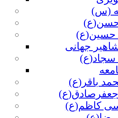
ه (س)
 حسن(ع)
 حسین(ع)
اهیر جهانی
سجاد(ع)
معه
مد باقر(ع)
 جعفرصادق(ع)
سی کاظم(ع)
رضا(ع)