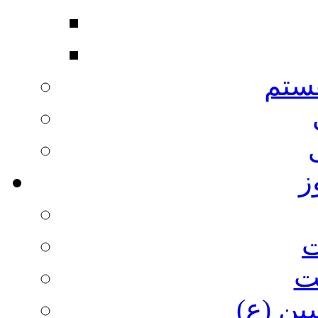
ستم
ز
ت
ت
ین (ع)