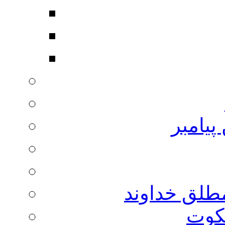
پیامبر
مطلق خداوند
لکوت