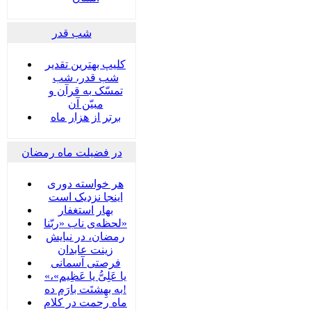
شب قدر
کلیپ بهترین تقدیر
شب قدر، شب
تمسّک به قرآن و
مبیّن آن
برتر از هزار ماه
در فضیلت ماه رمضان
هر خواسته دوری
اینجا نزدیک است
بهار استغفار
لحظه‌ی ناب «ربّنا»
رمضان، در نیایش
زینت عابدان
فرصتی آسمانی
«یا عَلِیُّ یا عَظِیم»،
به بهِشتَت بارَم ده!
ماه رحمت در کلام