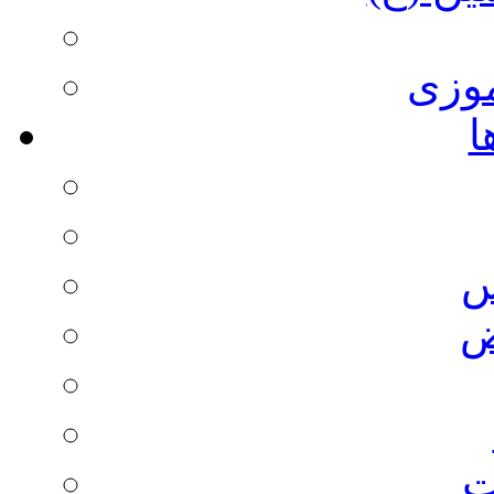
وزی
ا
س
ض
ت