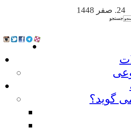
24. صفر 1448
جستجو
ات
عی
ی گوید؟