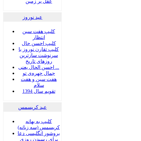
عقل بر زمین
عید نوروز
کلیپ هفت سین
انتظار
کلیپ احسن حال
کلیپ تقارن نوروز با
سرنوشت سازترین
روزهای تاریخ
احسن الحال یعنی ...
جمال چهره‌ی تو
هفت سين و هفت
سلام
تقویم سال 1394
عید کریسمس
کلیپ به بهانه
کریسمس (سه زبانه)
بروشور انگلیسی دعا
برای رسیدن روزی