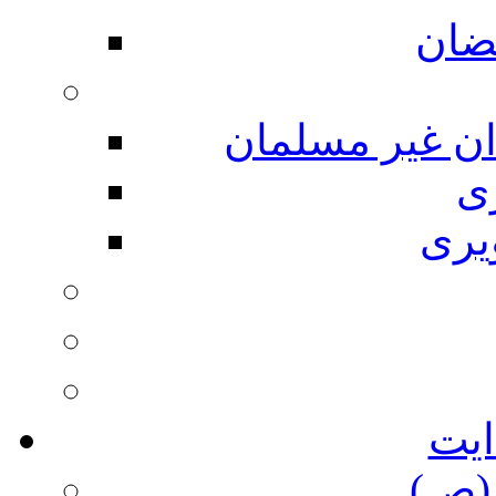
ضان
ان غیر مسلمان
ی
یری
ایت
(ص)