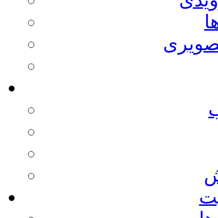
ا
صویری
ش
يت