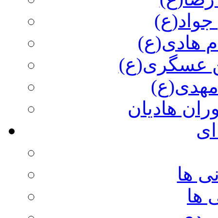
جواد(ع)
م هادی(ع)
 عسگری(ع)
مهدی(ع)
وران هادیان
ای
ی ها
 ها
ویدی