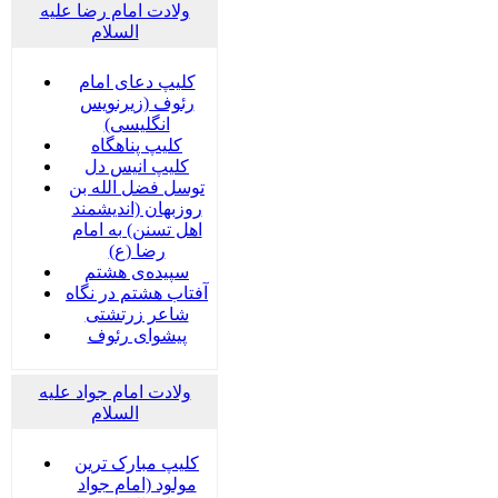
ولادت امام رضا علیه
السلام
کلیپ دعای امام
رئوف (زیرنویس
انگلیسی)
کلیپ پناهگاه
کلیپ انیس دل
توسل فضل الله بن
روزبهان (اندیشمند
اهل تسنن) به امام
رضا (ع)
سپیده‌ی هشتم
آفتاب هشتم در نگاه
شاعر زرتشتی
پیشوای رئوف
ولادت امام جواد علیه
السلام
کلیپ مبارک ترین
مولود (امام جواد