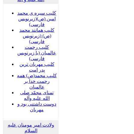
کلیپ سیره ی محمد
امین (ص)(زیرنویس
فارسی)
کلیپ همانند محمد
(ص) (زیرنویس
فارسی)
کلیپ رحمت
عالمیان (با زیرنویس
فارسی)
کلیپ مهربان ترین
پدر امت
کلیپ محمد(ص) همه
رحمت خدا بر
عالمیان
تمنای محمّد صلی
الله علیه وآله
دوست داشتنی بود و
مهربان
ولادت امیر مومنان علیه
السلام