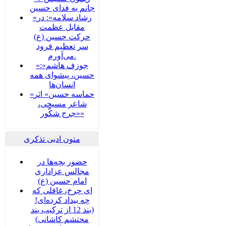
جانم به فدای حسین
«رشاد سلامه»: در
مقابل عظمت
حرکت حسین (ع)
سر تعظیم فرود
می‌آورم.
«جوزف هاشم»:
حسین، پیشوای همه
انسان‌ها
«حماسه حسین» اثر
شاعر مسیحی،
«جرج شکّور»
متون ادبی تذکری
حضور بچه‌‌‌ها در
مجالس عزاداری
امام حسین (ع)
ای چرخ، غافلی که
چه بیداد کرده‌ای!
(بند 12 از ترکیب بند
محتشم کاشانی)