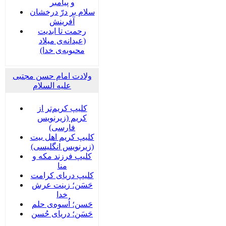
و پیامبر
سلام بر درّ درخشان
آفرینش
رحمت تا ابدیت
(عیدانه‌ی میلاد
محبوبه‌ی خدا)
ولادت امام حسن مجتبی
علیه السلام
کلیپ کریم‌تر از
کریم (زیرنویس
فارسی)
کلیپ کریم اهل بیت
(زیرنویس انگلیسی)
کلیپ فرزند مکه و
منا
کلیپ دریای کرامت
حَسَن؛ زینت عرش
خدا
حَسن؛ اُسوه‌ی حلم
حَسَن؛ دریای حُسن