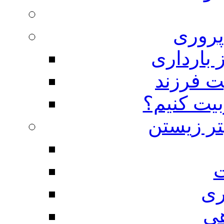
روری
 بارداری
ت فرزند
بیت کنیم؟
تر زیستن
ت
ری
هی