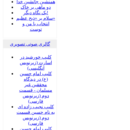
همنشین جانشین خدا
دو ماهی بر خاک
یک نگاه دیگر!
سلام بر «ذبح عظیم»
انتخاب با من و
توست
گالری صوتی تصویری
کلیپ خورشید در
اسارت (زیرنویس
انگلیسی)
کلیپ امام حسین
(ع) در دیدگاه
محققین غیر
مسلمان - قسمت
دوم (زیرنویس
فارسی)
کلیپ نجیب زاده ای
به نام حسین قسمت
دوم (زیرنویس
فارسی)
کلیپ امام حسین