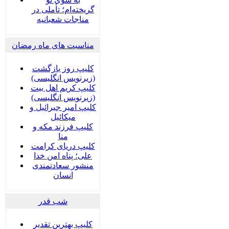
گریخته‌ام؛ تأملی در
مناجات شعبانیه
مناسبت های ماه رمضان
کلیپ روز بازگشت
(زیرنویس انگلیسی)
کلیپ کریم اهل بیت
(زیرنویس انگلیسی)
کلیپ امیر جبرائیل و
میکائیل
کلیپ فرزند مکه و
منا
کلیپ دریای کرامت
علی؛ پناه امن خدا
منشور سعادتمندی
انسان
شب قدر
کلیپ بهترین تقدیر