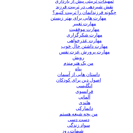
تمهیدات تربیتی پیش از بارداری
نقش شیردهی در تربیت فرزند
چگونه فرزندانمان را تربیت کنیم؟
مهارت هایی برای بهتر زیستن
مهارت تغییر
مهارت موفقیت
مهارت شکرگزاری
مهارت عذرخواهی
مهارت داشتن حال خوب
مهارت پرورش عزت نفس
رویش
من یک هنرمندم
پناه
داستان هایی از آسمان
اصول دین برای کودکان
انگلیسی
فرانسوی
آلمانی
هلندی
دانمارکی
من بچه شیعه هستم
دست دسی
سواد زندگی
شبهات روز