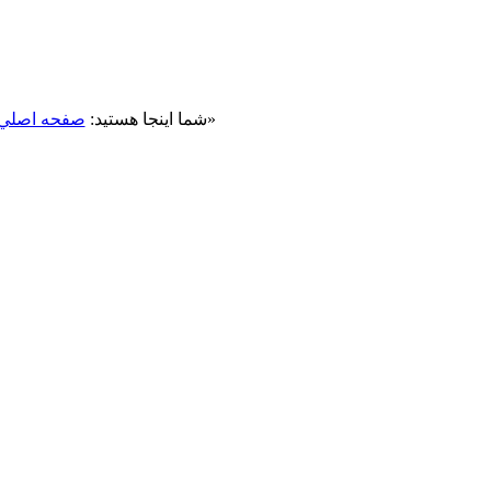
بزرگ‌ترین حرکت زائرانه‌ی جهان؛ متنی از روزنامه‌ی انگلیسی «هافینگتون پست»
شما اینجا هستید:
صفحه اصلي