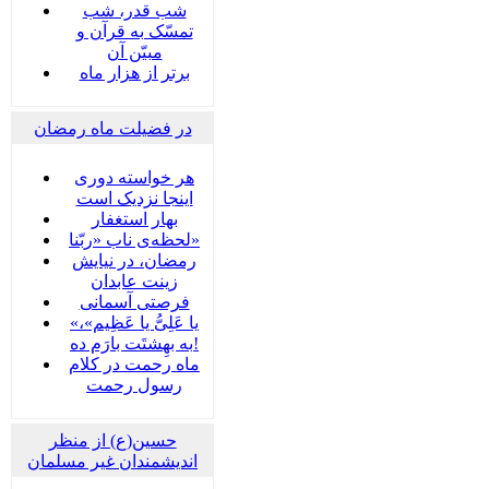
شب قدر، شب
تمسّک به قرآن و
مبیّن آن
برتر از هزار ماه
در فضیلت ماه رمضان
هر خواسته دوری
اینجا نزدیک است
بهار استغفار
لحظه‌ی ناب «ربّنا»
رمضان، در نیایش
زینت عابدان
فرصتی آسمانی
«یا عَلِیُّ یا عَظِیم»،
به بهِشتَت بارَم ده!
ماه رحمت در کلام
رسول رحمت
حسین(ع) از منظر
اندیشمندان غیر مسلمان