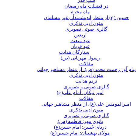
شب قدر
در فضیلت ماه رمضان
ماه محرم
حسین (ع) از منظر اندیشمندان غیر مسلمان
متون ادبی تذکری
گالری صوتی تصویری
اربعین
عید مبعث
عید قربان
ستارگان هدایت
رسول مهربانی (ص)
مقالات
پیام آور رحمت محمد (ص)، از منظر مشاهیر جهانی
متون ادبی تذکری
ترنم هدایت
گالری صوتی و تصویری
امیر نیکان: امام علی(ع)
مقالات
امیرالمومنین علی(ع)، از منظر مشاهیر جهانی
متون ادبی تذکری
گالری صوتی و تصویری
بانوی مهر: فاطمه (س)
دریای حُسن: امام حسن(ع)
مولای بهشتیان: امام حسین(ع)