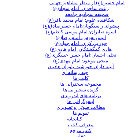
امام حسین(ع) از منظر مشاهیر جهانی
زینت ساجدان: امام سجاد(ع)
صحیفه سجادیه جامعه
شکافنده علوم: امام محمد باقر(ع)
پیشوای راستگویان:امام جعفرصادق(ع)
اسوه صابران: امام موسی کاظم(ع)
انیس نفوس: امام رضا(ع)
جود بی کران: امام جواد(ع)
هادی گمگشتگان: امام هادی(ع)
تجلی احسان:امام حسن عسگری(ع)
منجی موعود: امام مهدی(ع)
آیینه داران خورشید: یاوران هادیان
چند رسانه ای
کلیپ ها
مجموعه سخنرانی ها
گزیده سخنرانی ها
برنامه های اندرویدی
اینفوگرافی ها
مطالب صوتی و تصویری
تقویم ها
كتابخانه
معرفی کتاب
کتب مرجع
عقاید