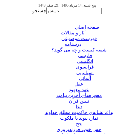
پنج شنبه, 14 مرداد 1405
21. صفر 1448
جستجو
صفحه اصلي
آثار و مقالات
فهرست موضوعی
درسنامه
شیعه کیست و چه می گوید؟
فارسی
انگلیسی
فرانسوی
اسپانیایی
آلمانی
عقل
عهد معهود
معجزه‌های آخرین پیامبر
تبيين قرآن
دعا
بداء، نشانه‌ی حاکمیت مطلق خداوند
نماز، پیوند با ملکوت
حج
حس خوب فرزندپروری