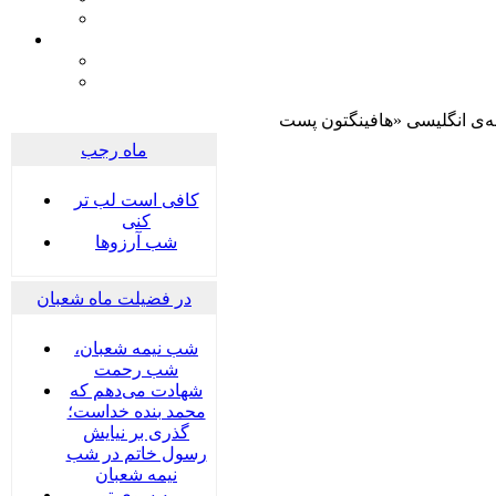
ماه رجب
کافی است لب تر
کنی
شب آرزوها
در فضیلت ماه شعبان
شب نیمه شعبان،
شب رحمت
شهادت می‌دهم که
محمد بنده خداست؛
گذری بر نیایش
رسول خاتم در شب
نیمه شعبان
به سوی تو