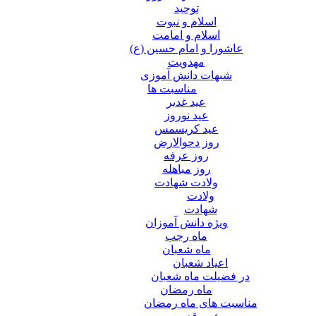
توحید
اسلام و نبوت
اسلام و امامت
عاشورا و امام حسین (ع)
مهدویت
شبهات دانش آموزی
مناسبت ها
عید غدير
عید نوروز
عید کریسمس
روز دحوالارض
روز عرفه
روز مباهله
ولادت شهادت
ولادت
شهادت
ویژه دانش آموزان
ماه رجب
ماه شعبان
اعیاد شعبان
در فضیلت ماه شعبان
ماه رمضان
مناسبت های ماه رمضان