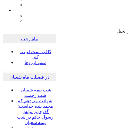
انجیل
ماه رجب
کافی است لب تر
کنی
شب آرزوها
در فضیلت ماه شعبان
شب نیمه شعبان،
شب رحمت
شهادت می‌دهم که
محمد بنده خداست؛
گذری بر نیایش
رسول خاتم در شب
نیمه شعبان
به سوی تو