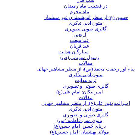
شب قدر
در فضیلت ماه رمضان
ماه محرم
حسین (ع) از منظر اندیشمندان غیر مسلمان
متون ادبی تذکری
گالری صوتی تصویری
اربعین
عید مبعث
عید قربان
ستارگان هدایت
رسول مهربانی (ص)
مقالات
پیام آور رحمت محمد (ص)، از منظر مشاهیر جهانی
متون ادبی تذکری
ترنم هدایت
گالری صوتی و تصویری
امیر نیکان: امام علی(ع)
مقالات
امیرالمومنین علی(ع)، از منظر مشاهیر جهانی
متون ادبی تذکری
گالری صوتی و تصویری
بانوی مهر: فاطمه (س)
دریای حُسن: امام حسن(ع)
مولای بهشتیان: امام حسین(ع)