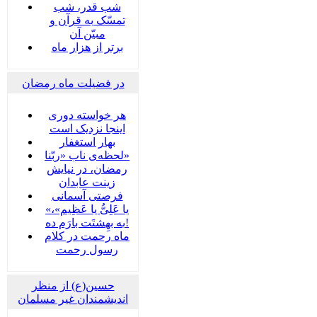
شب قدر، شب
تمسّک به قرآن و
مبیّن آن
برتر از هزار ماه
در فضیلت ماه رمضان
هر خواسته دوری
اینجا نزدیک است
بهار استغفار
لحظه‌ی ناب «ربّنا»
رمضان، در نیایش
زینت عابدان
فرصتی آسمانی
«یا عَلِیُّ یا عَظِیم»،
به بهِشتَت بارَم ده!
ماه رحمت در کلام
رسول رحمت
حسین(ع) از منظر
اندیشمندان غیر مسلمان