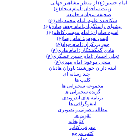
امام حسین(ع) از منظر مشاهیر جهانی
زینت ساجدان: امام سجاد(ع)
صحیفه سجادیه جامعه
شکافنده علوم: امام محمد باقر(ع)
پیشوای راستگویان:امام جعفرصادق(ع)
اسوه صابران: امام موسی کاظم(ع)
انیس نفوس: امام رضا(ع)
جود بی کران: امام جواد(ع)
هادی گمگشتگان: امام هادی(ع)
تجلی احسان:امام حسن عسگری(ع)
منجی موعود: امام مهدی(ع)
آیینه داران خورشید: یاوران هادیان
چند رسانه ای
کلیپ ها
مجموعه سخنرانی ها
گزیده سخنرانی ها
برنامه های اندرویدی
اینفوگرافی ها
مطالب صوتی و تصویری
تقویم ها
كتابخانه
معرفی کتاب
کتب مرجع
عقاید