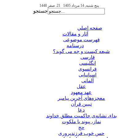
پنج شنبه, 14 مرداد 1405
21. صفر 1448
جستجو
صفحه اصلي
آثار و مقالات
فهرست موضوعی
درسنامه
شیعه کیست و چه می گوید؟
فارسی
انگلیسی
فرانسوی
اسپانیایی
آلمانی
عقل
عهد معهود
معجزه‌های آخرین پیامبر
تبيين قرآن
دعا
بداء، نشانه‌ی حاکمیت مطلق خداوند
نماز، پیوند با ملکوت
حج
حس خوب فرزندپروری