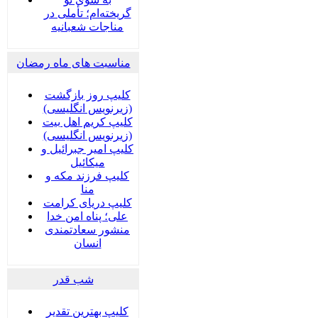
گریخته‌ام؛ تأملی در
مناجات شعبانیه
مناسبت های ماه رمضان
کلیپ روز بازگشت
(زیرنویس انگلیسی)
کلیپ کریم اهل بیت
(زیرنویس انگلیسی)
کلیپ امیر جبرائیل و
میکائیل
کلیپ فرزند مکه و
منا
کلیپ دریای کرامت
علی؛ پناه امن خدا
منشور سعادتمندی
انسان
شب قدر
کلیپ بهترین تقدیر