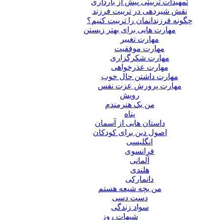
تمهیدات تربیتی پیش از بارداری
نقش شیردهی در تربیت فرزند
چگونه فرزندانمان را تربیت کنیم؟
مهارت هایی برای بهتر زیستن
مهارت تغییر
مهارت موفقیت
مهارت شکرگزاری
مهارت عذرخواهی
مهارت داشتن حال خوب
مهارت پرورش عزت نفس
رویش
من یک هنرمندم
پناه
داستان هایی از آسمان
اصول دین برای کودکان
انگلیسی
فرانسوی
آلمانی
هلندی
دانمارکی
من بچه شیعه هستم
دست دسی
سواد زندگی
شبهات روز