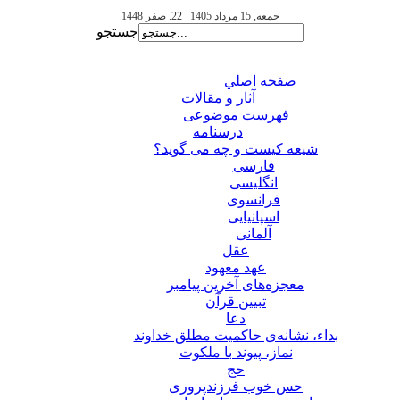
جمعه, 15 مرداد 1405
22. صفر 1448
جستجو
صفحه اصلي
آثار و مقالات
فهرست موضوعی
درسنامه
شیعه کیست و چه می گوید؟
فارسی
انگلیسی
فرانسوی
اسپانیایی
آلمانی
عقل
عهد معهود
معجزه‌های آخرین پیامبر
تبيين قرآن
دعا
بداء، نشانه‌ی حاکمیت مطلق خداوند
نماز، پیوند با ملکوت
حج
حس خوب فرزندپروری