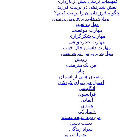
تمهیدات تربیتی پیش از بارداری
نقش شیردهی در تربیت فرزند
چگونه فرزندانمان را تربیت کنیم؟
مهارت هایی برای بهتر زیستن
مهارت تغییر
مهارت موفقیت
مهارت شکرگزاری
مهارت عذرخواهی
مهارت داشتن حال خوب
مهارت پرورش عزت نفس
رویش
من یک هنرمندم
پناه
داستان هایی از آسمان
اصول دین برای کودکان
انگلیسی
فرانسوی
آلمانی
هلندی
دانمارکی
من بچه شیعه هستم
دست دسی
سواد زندگی
شبهات روز