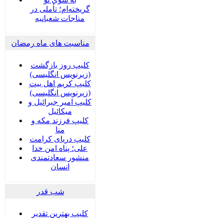
گریخته‌ام؛ تأملی در
مناجات شعبانیه
مناسبت های ماه رمضان
کلیپ روز بازگشت
(زیرنویس انگلیسی)
کلیپ کریم اهل بیت
(زیرنویس انگلیسی)
کلیپ امیر جبرائیل و
میکائیل
کلیپ فرزند مکه و
منا
کلیپ دریای کرامت
علی؛ پناه امن خدا
منشور سعادتمندی
انسان
شب قدر
کلیپ بهترین تقدیر