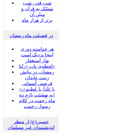
شب قدر، شب
تمسّک به قرآن و
مبیّن آن
برتر از هزار ماه
در فضیلت ماه رمضان
هر خواسته دوری
اینجا نزدیک است
بهار استغفار
لحظه‌ی ناب «ربّنا»
رمضان، در نیایش
زینت عابدان
فرصتی آسمانی
«یا عَلِیُّ یا عَظِیم»،
به بهِشتَت بارَم ده!
ماه رحمت در کلام
رسول رحمت
حسین(ع) از منظر
اندیشمندان غیر مسلمان