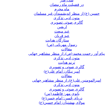
شب قدر
در فضیلت ماه رمضان
ماه محرم
حسین (ع) از منظر اندیشمندان غیر مسلمان
متون ادبی تذکری
گالری صوتی تصویری
اربعین
عید مبعث
عید قربان
ستارگان هدایت
رسول مهربانی (ص)
مقالات
پیام آور رحمت محمد (ص)، از منظر مشاهیر جهانی
متون ادبی تذکری
ترنم هدایت
گالری صوتی و تصویری
امیر نیکان: امام علی(ع)
مقالات
امیرالمومنین علی(ع)، از منظر مشاهیر جهانی
متون ادبی تذکری
گالری صوتی و تصویری
بانوی مهر: فاطمه (س)
دریای حُسن: امام حسن(ع)
مولای بهشتیان: امام حسین(ع)