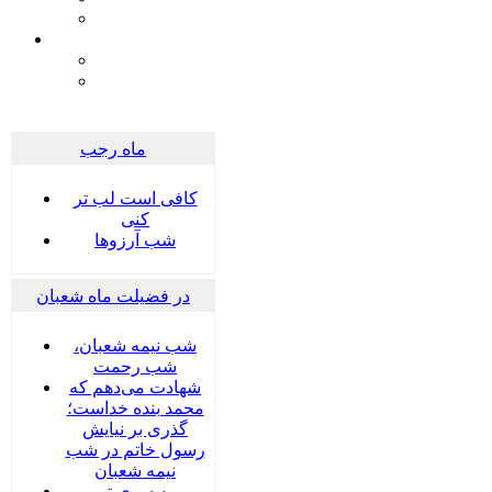
ماه رجب
کافی است لب تر
کنی
شب آرزوها
در فضیلت ماه شعبان
شب نیمه شعبان،
شب رحمت
شهادت می‌دهم که
محمد بنده خداست؛
گذری بر نیایش
رسول خاتم در شب
نیمه شعبان
به سوی تو