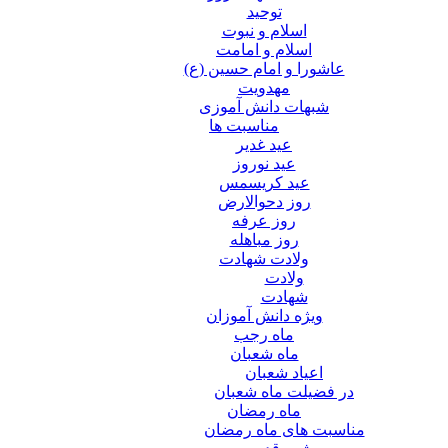
توحید
اسلام و نبوت
اسلام و امامت
عاشورا و امام حسین (ع)
مهدویت
شبهات دانش آموزی
مناسبت ها
عید غدير
عید نوروز
عید کریسمس
روز دحوالارض
روز عرفه
روز مباهله
ولادت شهادت
ولادت
شهادت
ویژه دانش آموزان
ماه رجب
ماه شعبان
اعیاد شعبان
در فضیلت ماه شعبان
ماه رمضان
مناسبت های ماه رمضان