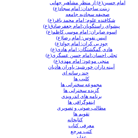
امام حسین(ع) از منظر مشاهیر جهانی
زینت ساجدان: امام سجاد(ع)
صحیفه سجادیه جامعه
شکافنده علوم: امام محمد باقر(ع)
پیشوای راستگویان:امام جعفرصادق(ع)
اسوه صابران: امام موسی کاظم(ع)
انیس نفوس: امام رضا(ع)
جود بی کران: امام جواد(ع)
هادی گمگشتگان: امام هادی(ع)
تجلی احسان:امام حسن عسگری(ع)
منجی موعود: امام مهدی(ع)
آیینه داران خورشید: یاوران هادیان
چند رسانه ای
کلیپ ها
مجموعه سخنرانی ها
گزیده سخنرانی ها
برنامه های اندرویدی
اینفوگرافی ها
مطالب صوتی و تصویری
تقویم ها
كتابخانه
معرفی کتاب
کتب مرجع
عقاید