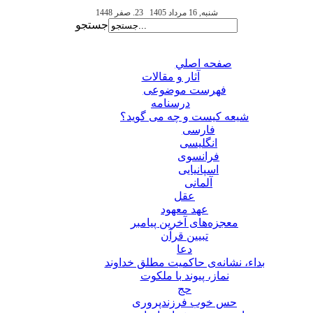
شنبه, 16 مرداد 1405
23. صفر 1448
جستجو
صفحه اصلي
آثار و مقالات
فهرست موضوعی
درسنامه
شیعه کیست و چه می گوید؟
فارسی
انگلیسی
فرانسوی
اسپانیایی
آلمانی
عقل
عهد معهود
معجزه‌های آخرین پیامبر
تبيين قرآن
دعا
بداء، نشانه‌ی حاکمیت مطلق خداوند
نماز، پیوند با ملکوت
حج
حس خوب فرزندپروری