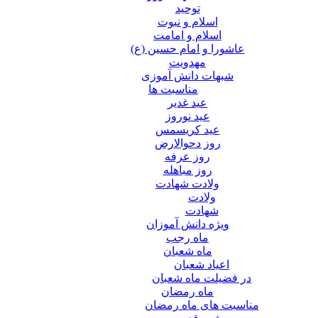
توحید
اسلام و نبوت
اسلام و امامت
عاشورا و امام حسین (ع)
مهدویت
شبهات دانش آموزی
مناسبت ها
عید غدير
عید نوروز
عید کریسمس
روز دحوالارض
روز عرفه
روز مباهله
ولادت شهادت
ولادت
شهادت
ویژه دانش آموزان
ماه رجب
ماه شعبان
اعیاد شعبان
در فضیلت ماه شعبان
ماه رمضان
مناسبت های ماه رمضان