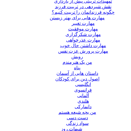
تمهیدات تربیتی پیش از بارداری
نقش شیردهی در تربیت فرزند
چگونه فرزندانمان را تربیت کنیم؟
مهارت هایی برای بهتر زیستن
مهارت تغییر
مهارت موفقیت
مهارت شکرگزاری
مهارت عذرخواهی
مهارت داشتن حال خوب
مهارت پرورش عزت نفس
رویش
من یک هنرمندم
پناه
داستان هایی از آسمان
اصول دین برای کودکان
انگلیسی
فرانسوی
آلمانی
هلندی
دانمارکی
من بچه شیعه هستم
دست دسی
سواد زندگی
شبهات روز