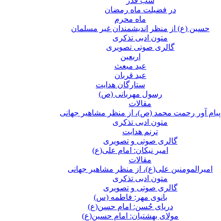
شب قدر
در فضیلت ماه رمضان
ماه محرم
حسین (ع) از منظر اندیشمندان غیر مسلمان
متون ادبی تذکری
گالری صوتی تصویری
اربعین
عید مبعث
عید قربان
ستارگان هدایت
رسول مهربانی (ص)
مقالات
پیام آور رحمت محمد (ص)، از منظر مشاهیر جهانی
متون ادبی تذکری
ترنم هدایت
گالری صوتی و تصویری
امیر نیکان: امام علی(ع)
مقالات
امیرالمومنین علی(ع)، از منظر مشاهیر جهانی
متون ادبی تذکری
گالری صوتی و تصویری
بانوی مهر: فاطمه (س)
دریای حُسن: امام حسن(ع)
مولای بهشتیان: امام حسین(ع)