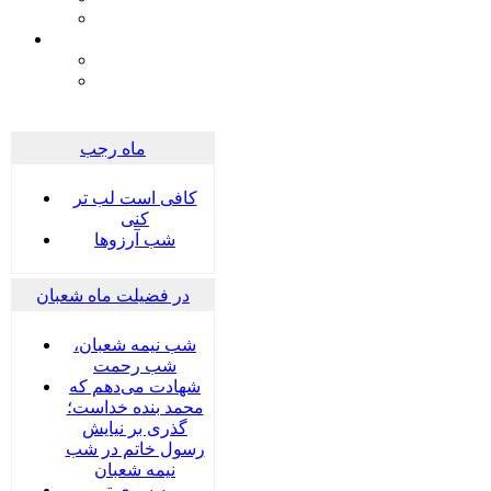
ماه رجب
کافی است لب تر
کنی
شب آرزوها
در فضیلت ماه شعبان
شب نیمه شعبان،
شب رحمت
شهادت می‌دهم که
محمد بنده خداست؛
گذری بر نیایش
رسول خاتم در شب
نیمه شعبان
به سوی تو