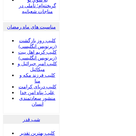
گریخته‌ام؛ تأملی در
مناجات شعبانیه
مناسبت های ماه رمضان
کلیپ روز بازگشت
(زیرنویس انگلیسی)
کلیپ کریم اهل بیت
(زیرنویس انگلیسی)
کلیپ امیر جبرائیل و
میکائیل
کلیپ فرزند مکه و
منا
کلیپ دریای کرامت
علی؛ پناه امن خدا
منشور سعادتمندی
انسان
شب قدر
کلیپ بهترین تقدیر