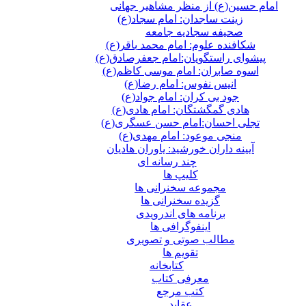
امام حسین(ع) از منظر مشاهیر جهانی
زینت ساجدان: امام سجاد(ع)
صحیفه سجادیه جامعه
شکافنده علوم: امام محمد باقر(ع)
پیشوای راستگویان:امام جعفرصادق(ع)
اسوه صابران: امام موسی کاظم(ع)
انیس نفوس: امام رضا(ع)
جود بی کران: امام جواد(ع)
هادی گمگشتگان: امام هادی(ع)
تجلی احسان:امام حسن عسگری(ع)
منجی موعود: امام مهدی(ع)
آیینه داران خورشید: یاوران هادیان
چند رسانه ای
کلیپ ها
مجموعه سخنرانی ها
گزیده سخنرانی ها
برنامه های اندرویدی
اینفوگرافی ها
مطالب صوتی و تصویری
تقویم ها
كتابخانه
معرفی کتاب
کتب مرجع
عقاید