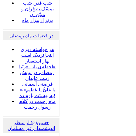
شب قدر، شب
تمسّک به قرآن و
مبیّن آن
برتر از هزار ماه
در فضیلت ماه رمضان
هر خواسته دوری
اینجا نزدیک است
بهار استغفار
لحظه‌ی ناب «ربّنا»
رمضان، در نیایش
زینت عابدان
فرصتی آسمانی
«یا عَلِیُّ یا عَظِیم»،
به بهِشتَت بارَم ده!
ماه رحمت در کلام
رسول رحمت
حسین(ع) از منظر
اندیشمندان غیر مسلمان