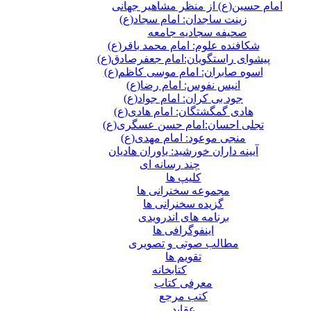
امام حسین(ع) از منظر مشاهیر جهانی
زینت ساجدان: امام سجاد(ع)
صحیفه سجادیه جامعه
شکافنده علوم: امام محمد باقر(ع)
پیشوای راستگویان:امام جعفرصادق(ع)
اسوه صابران: امام موسی کاظم(ع)
انیس نفوس: امام رضا(ع)
جود بی کران: امام جواد(ع)
هادی گمگشتگان: امام هادی(ع)
تجلی احسان:امام حسن عسگری(ع)
منجی موعود: امام مهدی(ع)
آیینه داران خورشید: یاوران هادیان
چند رسانه ای
کلیپ ها
مجموعه سخنرانی ها
گزیده سخنرانی ها
برنامه های اندرویدی
اینفوگرافی ها
مطالب صوتی و تصویری
تقویم ها
كتابخانه
معرفی کتاب
کتب مرجع
عقاید