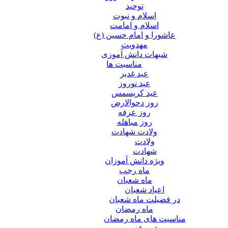
توحید
اسلام و نبوت
اسلام و امامت
عاشورا و امام حسین (ع)
مهدویت
شبهات دانش آموزی
مناسبت ها
عید غدير
عید نوروز
عید کریسمس
روز دحوالارض
روز عرفه
روز مباهله
ولادت شهادت
ولادت
شهادت
ویژه دانش آموزان
ماه رجب
ماه شعبان
اعیاد شعبان
در فضیلت ماه شعبان
ماه رمضان
مناسبت های ماه رمضان