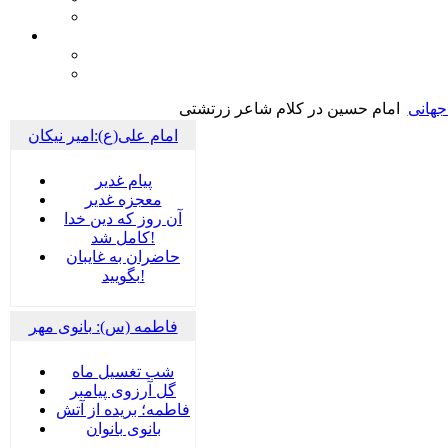
جهانی
امام حسین در کلام شاعر زرتشتی
امام علی(ع):امیر نیکان
پيام غدير
معجزه غدیر
آن روز که دین خدا
کامل شد!
حاضران به غایبان
بگویید!
فاطمه (س): بانوی مهر
شب تغسیل ماه
گل آرزوی پیامبر
فاطمه؛ بریده از آتش
بانوی بانوان