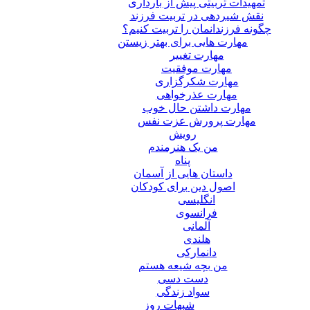
تمهیدات تربیتی پیش از بارداری
نقش شیردهی در تربیت فرزند
چگونه فرزندانمان را تربیت کنیم؟
مهارت هایی برای بهتر زیستن
مهارت تغییر
مهارت موفقیت
مهارت شکرگزاری
مهارت عذرخواهی
مهارت داشتن حال خوب
مهارت پرورش عزت نفس
رویش
من یک هنرمندم
پناه
داستان هایی از آسمان
اصول دین برای کودکان
انگلیسی
فرانسوی
آلمانی
هلندی
دانمارکی
من بچه شیعه هستم
دست دسی
سواد زندگی
شبهات روز