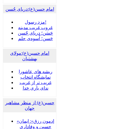
امام حسن(ع):دریای حُسن
مزد رسول!
غروب غریب مدینه
حَسَن؛ دریای حُسن
حَسن؛ اُسوه‌ی حلم
امام حسین(ع):مولای
بهشتیان
ریشه های عاشورا
نمایشگاه انتخاب
غریب تر از غریب
ندای یاری خدا
حسین(ع) از منظر مشاهیر
جهان
«إدمون رزق»: ایمان
حسین و وفاداریِ