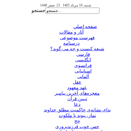
شنبه, 16 مرداد 1405
23. صفر 1448
جستجو
صفحه اصلي
آثار و مقالات
فهرست موضوعی
درسنامه
شیعه کیست و چه می گوید؟
فارسی
انگلیسی
فرانسوی
اسپانیایی
آلمانی
عقل
عهد معهود
معجزه‌های آخرین پیامبر
تبيين قرآن
دعا
بداء، نشانه‌ی حاکمیت مطلق خداوند
نماز، پیوند با ملکوت
حج
حس خوب فرزندپروری