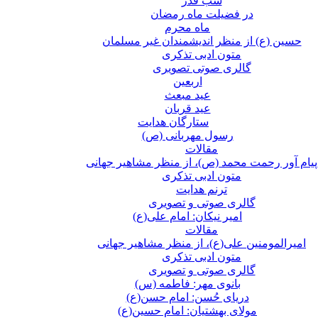
شب قدر
در فضیلت ماه رمضان
ماه محرم
حسین (ع) از منظر اندیشمندان غیر مسلمان
متون ادبی تذکری
گالری صوتی تصویری
اربعین
عید مبعث
عید قربان
ستارگان هدایت
رسول مهربانی (ص)
مقالات
پیام آور رحمت محمد (ص)، از منظر مشاهیر جهانی
متون ادبی تذکری
ترنم هدایت
گالری صوتی و تصویری
امیر نیکان: امام علی(ع)
مقالات
امیرالمومنین علی(ع)، از منظر مشاهیر جهانی
متون ادبی تذکری
گالری صوتی و تصویری
بانوی مهر: فاطمه (س)
دریای حُسن: امام حسن(ع)
مولای بهشتیان: امام حسین(ع)