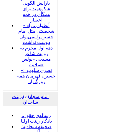
یارانش الگویی
شکوهمند برای
همگان در همه
اعصار
«أنطوان بارا»:
شخصیتی مثل امام
حسین را نمی‌توان
دوست نداشت
دهه اول محرم به
روایت شاعر
مسیحی «بولس
سلامه»
«نصری سلهب»:
حسین، قهرمان همه
روزگاران
امام سجاد(ع):زینت
ساجدان
رساله‌ی حقوق،
یادگار زینت اولیا
صحیفه سجادیه؛