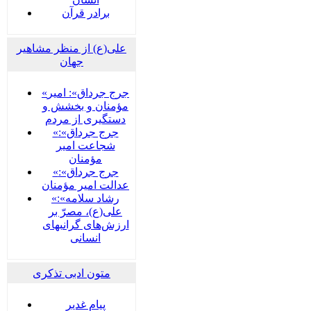
برادر قرآن
علی(ع) از منظر مشاهیر
جهان
«جرج جرداق»: امیر
مؤمنان و بخشش و
دستگیری از مردم
«جرج جرداق»:
شجاعت امیر
مؤمنان
«جرج جرداق»:
عدالت امیر مؤمنان
«رشاد سلامه»:
علی(ع)، مصرّ بر
ارزش‌های گرانبهای
انسانی
متون ادبی تذکری
پيام غدير