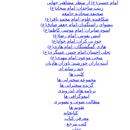
امام حسین(ع) از منظر مشاهیر جهانی
زینت ساجدان: امام سجاد(ع)
صحیفه سجادیه جامعه
شکافنده علوم: امام محمد باقر(ع)
پیشوای راستگویان:امام جعفرصادق(ع)
اسوه صابران: امام موسی کاظم(ع)
انیس نفوس: امام رضا(ع)
جود بی کران: امام جواد(ع)
هادی گمگشتگان: امام هادی(ع)
تجلی احسان:امام حسن عسگری(ع)
منجی موعود: امام مهدی(ع)
آیینه داران خورشید: یاوران هادیان
چند رسانه ای
کلیپ ها
مجموعه سخنرانی ها
گزیده سخنرانی ها
برنامه های اندرویدی
اینفوگرافی ها
مطالب صوتی و تصویری
تقویم ها
كتابخانه
معرفی کتاب
کتب مرجع
عقاید