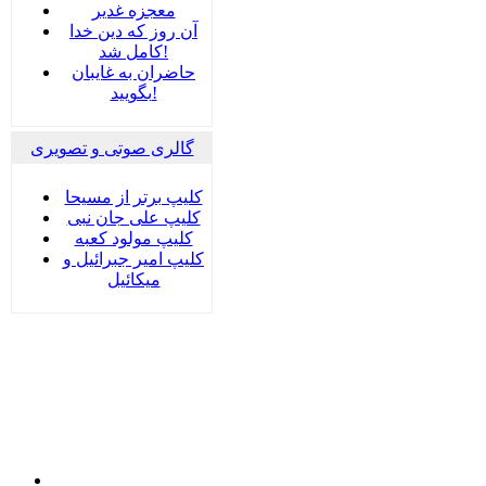
معجزه غدیر
آن روز که دین خدا
کامل شد!
حاضران به غایبان
بگویید!
گالری صوتی و تصویری
کلیپ برتر از مسیحا
کلیپ علی جان نبی
کلیپ مولود کعبه
کلیپ امیر جبرائیل و
میکائیل