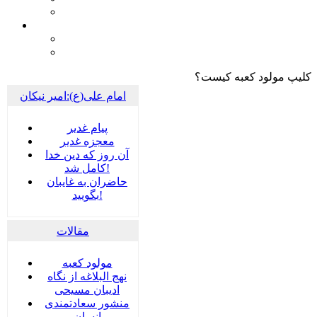
کلیپ مولود کعبه کیست؟
امام علی(ع):امیر نیکان
پيام غدير
معجزه غدیر
آن روز که دین خدا
کامل شد!
حاضران به غایبان
بگویید!
مقالات
مولود کعبه
نهج البلاغه از نگاه
ادیبان مسیحی
منشور سعادتمندی
انسان