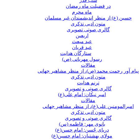
شب قدر
در فضیلت ماه رمضان
ماه محرم
حسین (ع) از منظر اندیشمندان غیر مسلمان
متون ادبی تذکری
گالری صوتی تصویری
اربعین
عید مبعث
عید قربان
ستارگان هدایت
رسول مهربانی (ص)
مقالات
پیام آور رحمت محمد (ص)، از منظر مشاهیر جهانی
متون ادبی تذکری
ترنم هدایت
گالری صوتی و تصویری
امیر نیکان: امام علی(ع)
مقالات
امیرالمومنین علی(ع)، از منظر مشاهیر جهانی
متون ادبی تذکری
گالری صوتی و تصویری
بانوی مهر: فاطمه (س)
دریای حُسن: امام حسن(ع)
مولای بهشتیان: امام حسین(ع)