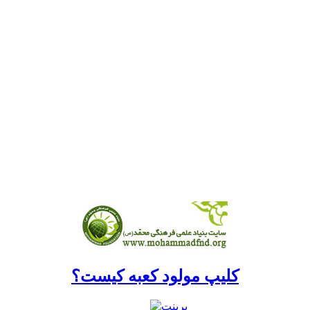
کلیپ مولود کعبه کیست؟