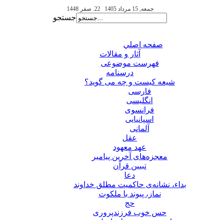
جمعه, 15 مرداد 1405
22. صفر 1448
جستجو
صفحه اصلي
آثار و مقالات
فهرست موضوعی
درسنامه
شیعه کیست و چه می گوید؟
فارسی
انگلیسی
فرانسوی
اسپانیایی
آلمانی
عقل
عهد معهود
معجزه‌های آخرین پیامبر
تبيين قرآن
دعا
بداء، نشانه‌ی حاکمیت مطلق خداوند
نماز، پیوند با ملکوت
حج
حس خوب فرزندپروری