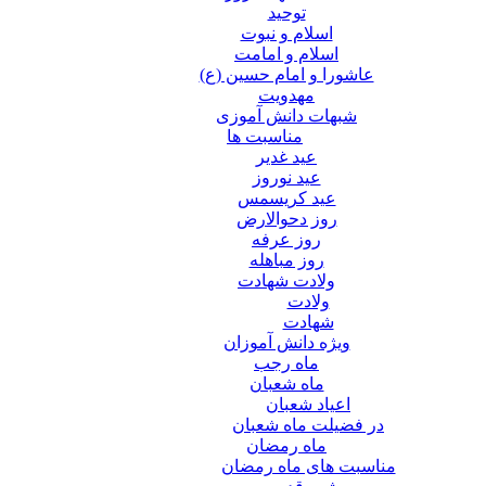
توحید
اسلام و نبوت
اسلام و امامت
عاشورا و امام حسین (ع)
مهدویت
شبهات دانش آموزی
مناسبت ها
عید غدير
عید نوروز
عید کریسمس
روز دحوالارض
روز عرفه
روز مباهله
ولادت شهادت
ولادت
شهادت
ویژه دانش آموزان
ماه رجب
ماه شعبان
اعیاد شعبان
در فضیلت ماه شعبان
ماه رمضان
مناسبت های ماه رمضان