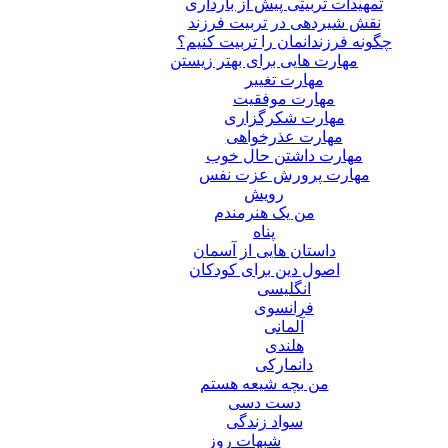
تمهیدات تربیتی پیش از بارداری
نقش شیردهی در تربیت فرزند
چگونه فرزندانمان را تربیت کنیم؟
مهارت هایی برای بهتر زیستن
مهارت تغییر
مهارت موفقیت
مهارت شکرگزاری
مهارت عذرخواهی
مهارت داشتن حال خوب
مهارت پرورش عزت نفس
رویش
من یک هنرمندم
پناه
داستان هایی از آسمان
اصول دین برای کودکان
انگلیسی
فرانسوی
آلمانی
هلندی
دانمارکی
من بچه شیعه هستم
دست دسی
سواد زندگی
شبهات روز