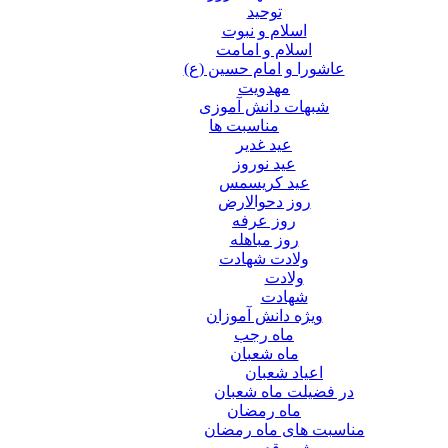
توحید
اسلام و نبوت
اسلام و امامت
عاشورا و امام حسین (ع)
مهدویت
شبهات دانش آموزی
مناسبت ها
عید غدير
عید نوروز
عید کریسمس
روز دحوالارض
روز عرفه
روز مباهله
ولادت شهادت
ولادت
شهادت
ویژه دانش آموزان
ماه رجب
ماه شعبان
اعیاد شعبان
در فضیلت ماه شعبان
ماه رمضان
مناسبت های ماه رمضان