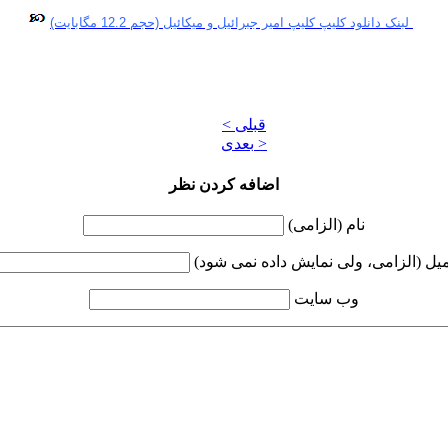
لبنک دانلود کلیپ کلیپ امیر جبرائیل و میکائیل (حجم 12.2 مگابایت)
< قبلی
بعدی >
اضافه کردن نظر
نام (الزامی)
میل (الزامی، ولی نمایش داده نمی شود)
وب سایت