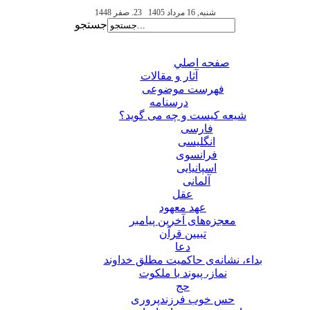
شنبه, 16 مرداد 1405
23. صفر 1448
جستجو
صفحه اصلي
آثار و مقالات
فهرست موضوعی
درسنامه
شیعه کیست و چه می گوید؟
فارسی
انگلیسی
فرانسوی
اسپانیایی
آلمانی
عقل
عهد معهود
معجزه‌های آخرین پیامبر
تبيين قرآن
دعا
بداء، نشانه‌ی حاکمیت مطلق خداوند
نماز، پیوند با ملکوت
حج
حس خوب فرزندپروری