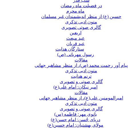
شب قدر
در فضیلت ماه رمضان
ماه محرم
حسین (ع) از منظر اندیشمندان غیر مسلمان
متون ادبی تذکری
گالری صوتی تصویری
اربعین
عید مبعث
عید قربان
ستارگان هدایت
رسول مهربانی (ص)
مقالات
پیام آور رحمت محمد (ص)، از منظر مشاهیر جهانی
متون ادبی تذکری
ترنم هدایت
گالری صوتی و تصویری
امیر نیکان: امام علی(ع)
مقالات
امیرالمومنین علی(ع)، از منظر مشاهیر جهانی
متون ادبی تذکری
گالری صوتی و تصویری
بانوی مهر: فاطمه (س)
دریای حُسن: امام حسن(ع)
مولای بهشتیان: امام حسین(ع)