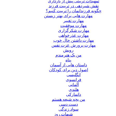
تمهیدات تربیتی پیش از بارداری
نقش شیردهی در تربیت فرزند
چگونه فرزندانمان را تربیت کنیم؟
مهارت هایی برای بهتر زیستن
مهارت تغییر
مهارت موفقیت
مهارت شکرگزاری
مهارت عذرخواهی
مهارت داشتن حال خوب
مهارت پرورش عزت نفس
رویش
من یک هنرمندم
پناه
داستان هایی از آسمان
اصول دین برای کودکان
انگلیسی
فرانسوی
آلمانی
هلندی
دانمارکی
من بچه شیعه هستم
دست دسی
سواد زندگی
شبهات روز