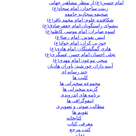
امام حسین(ع) از منظر مشاهیر جهانی
زینت ساجدان: امام سجاد(ع)
صحیفه سجادیه جامعه
شکافنده علوم: امام محمد باقر(ع)
پیشوای راستگویان:امام جعفرصادق(ع)
اسوه صابران: امام موسی کاظم(ع)
انیس نفوس: امام رضا(ع)
جود بی کران: امام جواد(ع)
هادی گمگشتگان: امام هادی(ع)
تجلی احسان:امام حسن عسگری(ع)
منجی موعود: امام مهدی(ع)
آیینه داران خورشید: یاوران هادیان
چند رسانه ای
کلیپ ها
مجموعه سخنرانی ها
گزیده سخنرانی ها
برنامه های اندرویدی
اینفوگرافی ها
مطالب صوتی و تصویری
تقویم ها
كتابخانه
معرفی کتاب
کتب مرجع
عقاید