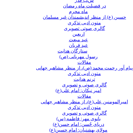
شب قدر
در فضیلت ماه رمضان
ماه محرم
حسین (ع) از منظر اندیشمندان غیر مسلمان
متون ادبی تذکری
گالری صوتی تصویری
اربعین
عید مبعث
عید قربان
ستارگان هدایت
رسول مهربانی (ص)
مقالات
پیام آور رحمت محمد (ص)، از منظر مشاهیر جهانی
متون ادبی تذکری
ترنم هدایت
گالری صوتی و تصویری
امیر نیکان: امام علی(ع)
مقالات
امیرالمومنین علی(ع)، از منظر مشاهیر جهانی
متون ادبی تذکری
گالری صوتی و تصویری
بانوی مهر: فاطمه (س)
دریای حُسن: امام حسن(ع)
مولای بهشتیان: امام حسین(ع)