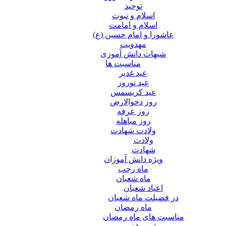
توحید
اسلام و نبوت
اسلام و امامت
عاشورا و امام حسین (ع)
مهدویت
شبهات دانش آموزی
مناسبت ها
عید غدير
عید نوروز
عید کریسمس
روز دحوالارض
روز عرفه
روز مباهله
ولادت شهادت
ولادت
شهادت
ویژه دانش آموزان
ماه رجب
ماه شعبان
اعیاد شعبان
در فضیلت ماه شعبان
ماه رمضان
مناسبت های ماه رمضان