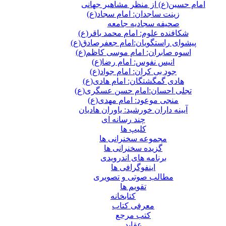
امام حسین(ع) از منظر مشاهیر جهانی
زینت ساجدان: امام سجاد(ع)
صحیفه سجادیه جامعه
شکافنده علوم: امام محمد باقر(ع)
پیشوای راستگویان:امام جعفرصادق(ع)
اسوه صابران: امام موسی کاظم(ع)
انیس نفوس: امام رضا(ع)
جود بی کران: امام جواد(ع)
هادی گمگشتگان: امام هادی(ع)
تجلی احسان:امام حسن عسگری(ع)
منجی موعود: امام مهدی(ع)
آیینه داران خورشید: یاوران هادیان
چند رسانه ای
کلیپ ها
مجموعه سخنرانی ها
گزیده سخنرانی ها
برنامه های اندرویدی
اینفوگرافی ها
مطالب صوتی و تصویری
تقویم ها
كتابخانه
معرفی کتاب
کتب مرجع
عقاید