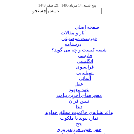
پنج شنبه, 14 مرداد 1405
21. صفر 1448
جستجو
صفحه اصلي
آثار و مقالات
فهرست موضوعی
درسنامه
شیعه کیست و چه می گوید؟
فارسی
انگلیسی
فرانسوی
اسپانیایی
آلمانی
عقل
عهد معهود
معجزه‌های آخرین پیامبر
تبيين قرآن
دعا
بداء، نشانه‌ی حاکمیت مطلق خداوند
نماز، پیوند با ملکوت
حج
حس خوب فرزندپروری