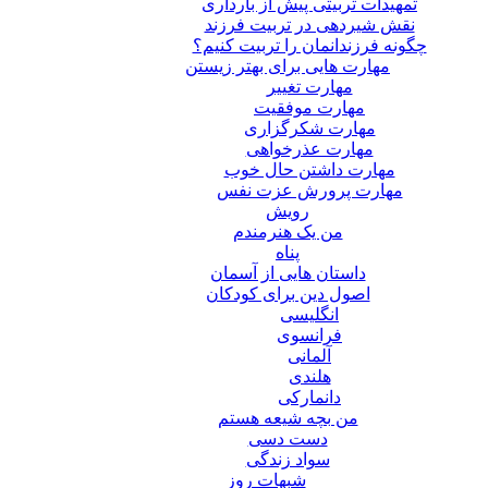
تمهیدات تربیتی پیش از بارداری
نقش شیردهی در تربیت فرزند
چگونه فرزندانمان را تربیت کنیم؟
مهارت هایی برای بهتر زیستن
مهارت تغییر
مهارت موفقیت
مهارت شکرگزاری
مهارت عذرخواهی
مهارت داشتن حال خوب
مهارت پرورش عزت نفس
رویش
من یک هنرمندم
پناه
داستان هایی از آسمان
اصول دین برای کودکان
انگلیسی
فرانسوی
آلمانی
هلندی
دانمارکی
من بچه شیعه هستم
دست دسی
سواد زندگی
شبهات روز