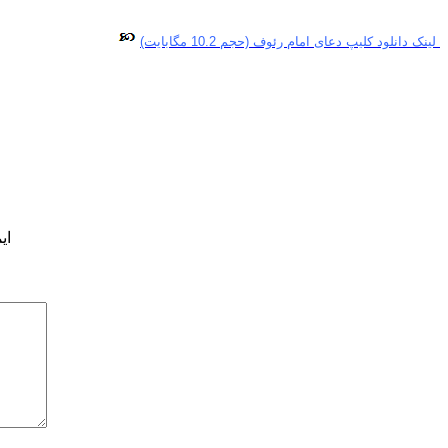
لینک دانلود کلیپ دعای امام رئوف (حجم 10.2 مگابایت)
ای